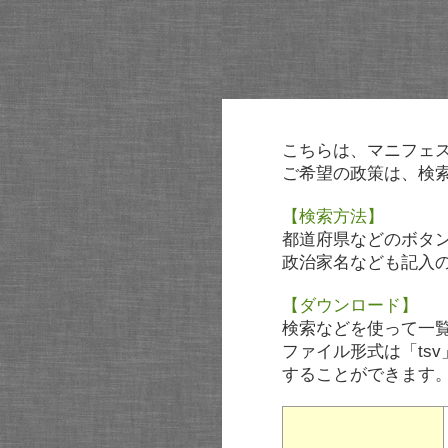
こちらは、マニフェ
ご希望の政策は、検
【検索方法】
都道府県などのボタ
政治家名なども記入
【ダウンロード】
検索などを使って一
ファイル形式は「tsv
することができます