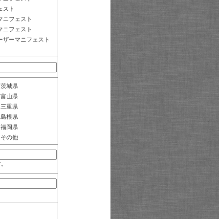
ェスト
マニフェスト
マニフェスト
ーザーマニフェスト
茨城県
富山県
三重県
島根県
福岡県
その他
す。