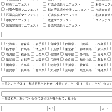
町長マニフェスト
町議会議員マニフェスト
村長マニフ
村議会議員マニフェスト
都道府県議会会派マニフェスト
市議会会派
区議会会派マニフェスト
町議会会派マニフェスト
村議会会派
市民マニフェスト
政党マニフェスト
スイッチユ
衆議院議員マニフェスト
参議院議員マニフェスト
北海道
青森県
岩手県
宮城県
秋田県
山形県
福島県
栃木県
群馬県
埼玉県
千葉県
東京都
神奈川県
新潟県
石川県
福井県
山梨県
長野県
岐阜県
静岡県
愛知県
滋賀県
京都府
大阪府
兵庫県
奈良県
和歌山県
鳥取県
岡山県
広島県
山口県
徳島県
香川県
愛媛県
高知県
佐賀県
長崎県
熊本県
大分県
宮崎県
鹿児島県
沖縄県
※同名の自治体は、都道府県とあわせて検索することで分けて探すことができま
※都道府県、政令市や合併で選挙区が分かれている場合
から
まで