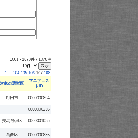
1061
-
1070
件 /
1078
件
1
...
104
105
106
107
108
マニフェス
対象の選挙区
トID
町田市
0000000894
0000000236
美馬選挙区
0000001035
葛飾区
0000000835