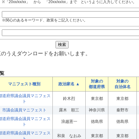
※「20xx/xx/xx」 から 「20xx/xx/xx」まで というように入力してください。
※関心のあるキーワード、政策をご記入ください。
覧のうえダウンロードをお願いします。
覧
対象の
対象の
マニフェスト種別
政治家名 ▲
都道府県
自治体名
都道府県議会議員マニフェス
鈴木烈
東京都
東京都
ト
市議会議員マニフェスト
露木 順三
神奈川県
秦野市
都道府県議会議員マニフェス
浪越憲一
徳島県
徳島県
ト
都道府県議会議員マニフェス
和泉 なおみ
東京都
東京都
ト