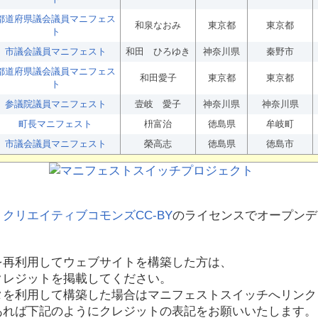
都道府県議会議員マニフェス
和泉なおみ
東京都
東京都
ト
市議会議員マニフェスト
和田 ひろゆき
神奈川県
秦野市
都道府県議会議員マニフェス
和田愛子
東京都
東京都
ト
参議院議員マニフェスト
壹岐 愛子
神奈川県
神奈川県
町長マニフェスト
枡富治
徳島県
牟岐町
市議会議員マニフェスト
榮高志
徳島県
徳島市
、
クリエイティブコモンズCC-BY
のライセンスでオープンデ
を再利用してウェブサイトを構築した方は、
クレジットを掲載してください。
タを利用して構築した場合はマニフェストスイッチへリンク
あれば下記のようにクレジットの表記をお願いいたします。