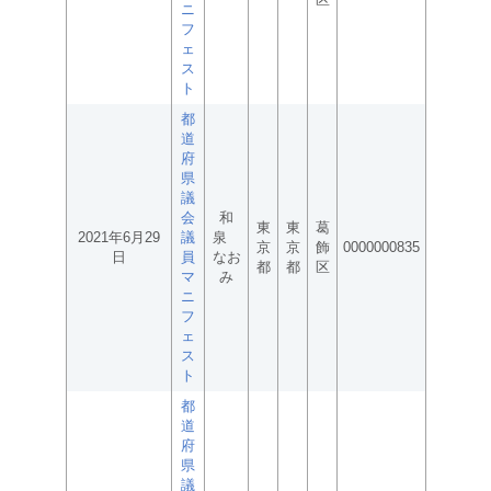
ニ
フ
ェ
ス
ト
都
道
府
県
議
会
和
東
東
葛
2021年6月29
議
泉
京
京
飾
0000000835
日
員
なお
都
都
区
マ
み
ニ
フ
ェ
ス
ト
都
道
府
県
議