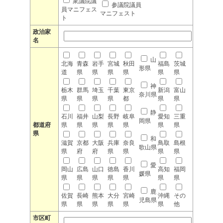
衆議院議
参議院議員
員マニフェス
マニフェスト
ト
政治家
名
山
北海
青森
岩手
宮城
秋田
福島
茨城
形県
道
県
県
県
県
県
県
神
栃木
群馬
埼玉
千葉
東京
新潟
富山
奈川県
県
県
県
県
都
県
県
静
石川
福井
山梨
長野
岐阜
愛知
三重
岡県
都道府
県
県
県
県
県
県
県
県
和
滋賀
京都
大阪
兵庫
奈良
鳥取
島根
歌山県
県
府
府
県
県
県
県
愛
岡山
広島
山口
徳島
香川
高知
福岡
媛県
県
県
県
県
県
県
県
鹿
佐賀
長崎
熊本
大分
宮崎
沖縄
その
児島県
県
県
県
県
県
県
他
市区町