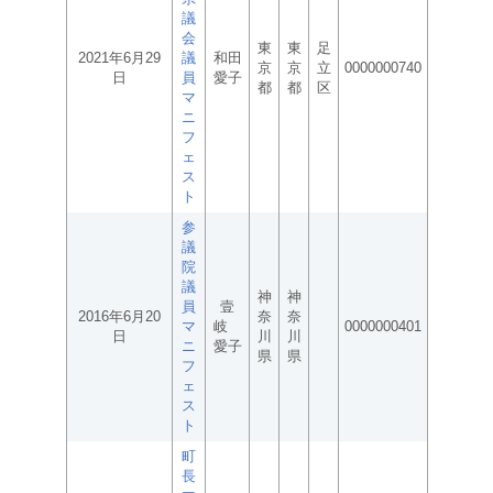
議
会
東
東
足
2021年6月29
議
和田
京
京
立
0000000740
日
員
愛子
都
都
区
マ
ニ
フ
ェ
ス
ト
参
議
院
議
神
神
員
壹
2016年6月20
奈
奈
マ
岐
0000000401
日
川
川
ニ
愛子
県
県
フ
ェ
ス
ト
町
長