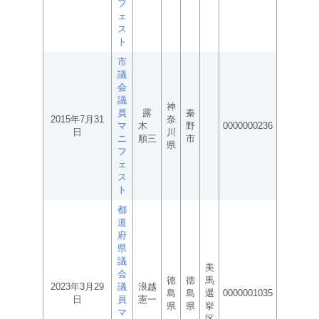
フ
ェ
ス
ト
市
議
会
議
神
員
露
秦
2015年7月31
奈
マ
木
野
0000000236
日
川
ニ
順三
市
県
フ
ェ
ス
ト
都
道
府
県
議
美
会
徳
徳
馬
2023年3月29
議
浪越
島
島
選
0000001035
日
員
憲一
県
県
挙
マ
区