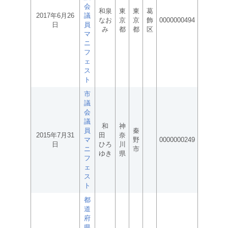
会
和泉
東
東
葛
2017年6月26
議
なお
京
京
飾
0000000494
日
員
み
都
都
区
マ
ニ
フ
ェ
ス
ト
市
議
会
議
和
神
員
秦
2015年7月31
田
奈
マ
野
0000000249
日
ひろ
川
ニ
市
ゆき
県
フ
ェ
ス
ト
都
道
府
県