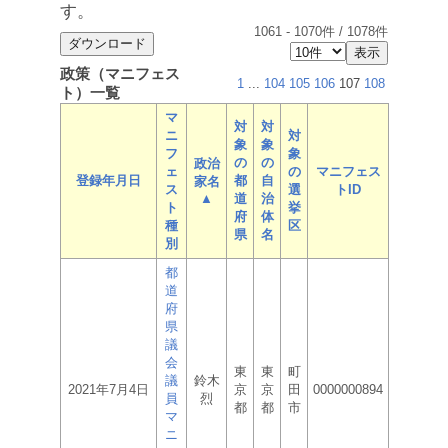
す。
1061
-
1070
件 /
1078
件
政策（マニフェス
1
...
104
105
106
107
108
ト）一覧
マ
対
対
ニ
対
象
象
フ
象
の
の
政治
ェ
の
マニフェス
登録年月日
都
自
家名
ス
選
トID
▲
道
治
ト
挙
府
体
種
区
県
名
別
都
道
府
県
議
会
東
東
町
議
鈴木
2021年7月4日
京
京
田
0000000894
員
烈
都
都
市
マ
ニ