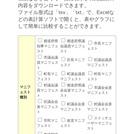
内容をダウンロードできます。
ファイル形式は「tsv」「txt」で、Excelな
どの表計算ソフトで開くと、表やグラフに
して簡単に比較することができます。
都道府県
都道府県議
市長マニフ
知事マニフェ
会議員マニフェ
ェスト
スト
スト
市議会議
区長マニフ
区議会議員
員マニフェス
ェスト
マニフェスト
ト
町長マニ
町議会議員
村長マニフ
フェスト
マニフェスト
ェスト
村議会議
都道府県議
マニフ
市議会会派
員マニフェス
会会派マニフェ
ェスト
マニフェスト
ト
スト
種別
区議会会
町議会会派
村議会会派
派マニフェス
マニフェスト
マニフェスト
ト
スイッチユ
市民マニ
政党マニフ
ーザーマニフェ
フェスト
ェスト
スト