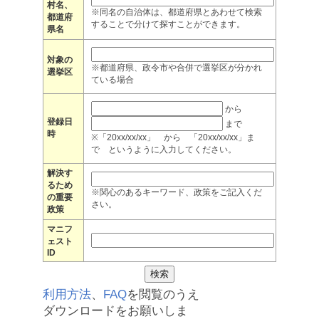
村名、
※同名の自治体は、都道府県とあわせて検索
都道府
することで分けて探すことができます。
県名
対象の
※都道府県、政令市や合併で選挙区が分かれ
選挙区
ている場合
から
登録日
まで
時
※「20xx/xx/xx」 から 「20xx/xx/xx」ま
で というように入力してください。
解決す
るため
※関心のあるキーワード、政策をご記入くだ
の重要
さい。
政策
マニフ
ェスト
ID
利用方法
、
FAQ
を閲覧のうえ
ダウンロードをお願いしま