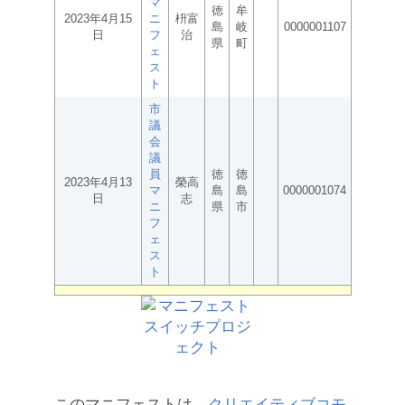
マ
徳
牟
2023年4月15
ニ
枡富
島
岐
0000001107
日
フ
治
県
町
ェ
ス
ト
市
議
会
議
員
徳
徳
2023年4月13
榮高
マ
島
島
0000001074
日
志
ニ
県
市
フ
ェ
ス
ト
このマニフェストは、
クリエイティブコモ