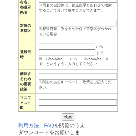
村名、
※同名の自治体は、都道府県とあわせて検索
都道府
することで分けて探すことができます。
県名
対象の
※都道府県、政令市や合併で選挙区が分かれ
選挙区
ている場合
から
登録日
まで
時
※「20xx/xx/xx」 から 「20xx/xx/xx」ま
で というように入力してください。
解決す
るため
※関心のあるキーワード、政策をご記入くだ
の重要
さい。
政策
マニフ
ェスト
ID
利用方法
、
FAQ
を閲覧のうえ
ダウンロードをお願いしま