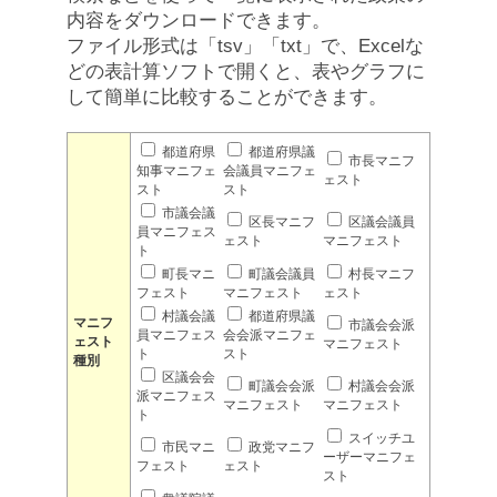
内容をダウンロードできます。
ファイル形式は「tsv」「txt」で、Excelな
どの表計算ソフトで開くと、表やグラフに
して簡単に比較することができます。
都道府県
都道府県議
市長マニフ
知事マニフェ
会議員マニフェ
ェスト
スト
スト
市議会議
区長マニフ
区議会議員
員マニフェス
ェスト
マニフェスト
ト
町長マニ
町議会議員
村長マニフ
フェスト
マニフェスト
ェスト
村議会議
都道府県議
マニフ
市議会会派
員マニフェス
会会派マニフェ
ェスト
マニフェスト
ト
スト
種別
区議会会
町議会会派
村議会会派
派マニフェス
マニフェスト
マニフェスト
ト
スイッチユ
市民マニ
政党マニフ
ーザーマニフェ
フェスト
ェスト
スト