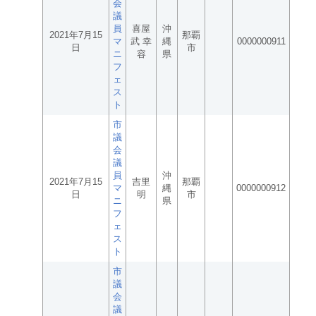
会
議
員
喜屋
沖
2021年7月15
那覇
マ
武 幸
縄
0000000911
日
市
ニ
容
県
フ
ェ
ス
ト
市
議
会
議
員
沖
2021年7月15
吉里
那覇
マ
縄
0000000912
日
明
市
ニ
県
フ
ェ
ス
ト
市
議
会
議