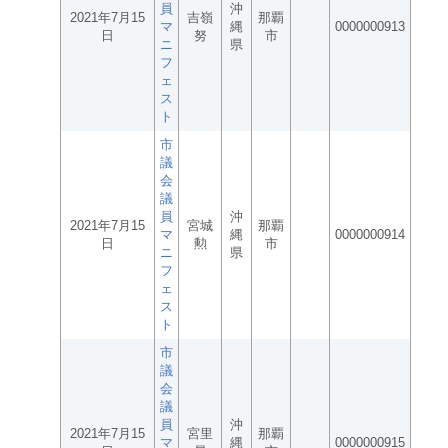
員
沖
2021年7月15
吉嶺
那覇
マ
縄
0000000913
日
努
市
ニ
県
フ
ェ
ス
ト
市
議
会
議
員
沖
2021年7月15
宮城
那覇
マ
縄
0000000914
日
勲
市
ニ
県
フ
ェ
ス
ト
市
議
会
議
員
沖
2021年7月15
宮里
那覇
マ
縄
0000000915