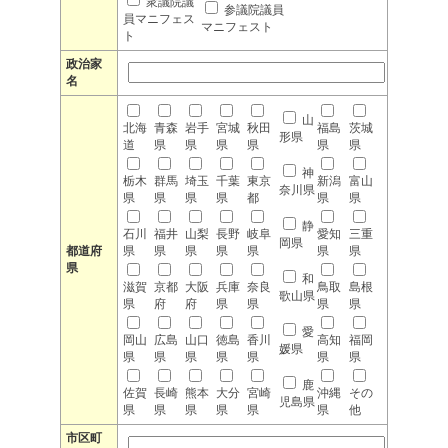
衆議院議
参議院議員
員マニフェス
マニフェスト
ト
政治家
名
山
北海
青森
岩手
宮城
秋田
福島
茨城
形県
道
県
県
県
県
県
県
神
栃木
群馬
埼玉
千葉
東京
新潟
富山
奈川県
県
県
県
県
都
県
県
静
石川
福井
山梨
長野
岐阜
愛知
三重
岡県
都道府
県
県
県
県
県
県
県
県
和
滋賀
京都
大阪
兵庫
奈良
鳥取
島根
歌山県
県
府
府
県
県
県
県
愛
岡山
広島
山口
徳島
香川
高知
福岡
媛県
県
県
県
県
県
県
県
鹿
佐賀
長崎
熊本
大分
宮崎
沖縄
その
児島県
県
県
県
県
県
県
他
市区町