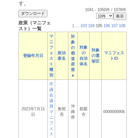
す。
1041
-
1050
件 /
1078
件
政策（マニフェ
1
...
103
104
105
106
107
108
スト）一覧
マ
対
ニ
象
フ
対象
の
対象
ェ
政治
の
マニフェス
都
登録年月日
の選
ス
家名
自治
トID
道
挙区
ト
体名
府
種
県
別
▲
市
議
会
議
員
沖
2021年7月15
奥間
那覇
マ
縄
0000000906
日
亮
市
ニ
県
フ
ェ
ス