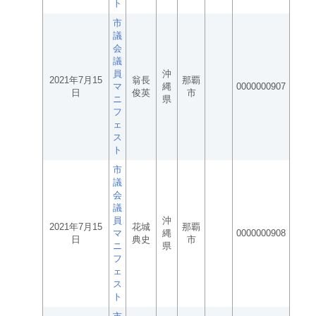
ト
市
議
会
議
員
沖
2021年7月15
翁長
那覇
マ
縄
0000000907
日
俊英
市
ニ
県
フ
ェ
ス
ト
市
議
会
議
員
沖
2021年7月15
花城
那覇
マ
縄
0000000908
日
典史
市
ニ
県
フ
ェ
ス
ト