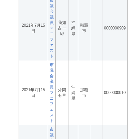
市
議
会
議
員
我如
沖
2021年7月15
那覇
マ
古 一
縄
0000000909
日
市
ニ
郎
県
フ
ェ
ス
ト
市
議
会
議
員
沖
2021年7月15
外間
那覇
マ
縄
0000000910
日
有里
市
ニ
県
フ
ェ
ス
ト
市
議