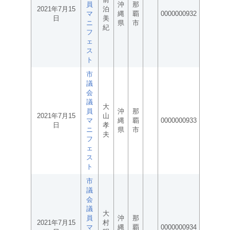
員
沖
那
2021年7月15
泊
マ
縄
覇
0000000932
日
美
ニ
県
市
紀
フ
ェ
ス
ト
市
議
会
議
大
員
沖
那
2021年7月15
山
マ
縄
覇
0000000933
日
孝
ニ
県
市
夫
フ
ェ
ス
ト
市
議
会
議
大
員
沖
那
2021年7月15
村
マ
縄
覇
0000000934