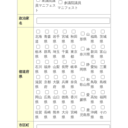
衆議院議
参議院議員
員マニフェス
マニフェスト
ト
政治家
名
山
北海
青森
岩手
宮城
秋田
福島
茨城
形県
道
県
県
県
県
県
県
神
栃木
群馬
埼玉
千葉
東京
新潟
富山
奈川県
県
県
県
県
都
県
県
静
石川
福井
山梨
長野
岐阜
愛知
三重
岡県
都道府
県
県
県
県
県
県
県
県
和
滋賀
京都
大阪
兵庫
奈良
鳥取
島根
歌山県
県
府
府
県
県
県
県
愛
岡山
広島
山口
徳島
香川
高知
福岡
媛県
県
県
県
県
県
県
県
鹿
佐賀
長崎
熊本
大分
宮崎
沖縄
その
児島県
県
県
県
県
県
県
他
市区町