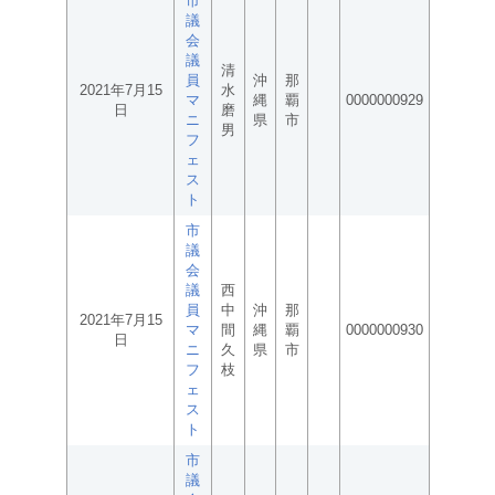
市
議
会
議
清
員
沖
那
2021年7月15
水
マ
縄
覇
0000000929
日
磨
ニ
県
市
男
フ
ェ
ス
ト
市
議
会
議
西
員
中
沖
那
2021年7月15
マ
間
縄
覇
0000000930
日
ニ
久
県
市
フ
枝
ェ
ス
ト
市
議