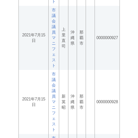
ト
市
議
会
議
上
員
沖
那
2021年7月15
里
マ
縄
覇
0000000927
日
直
ニ
県
市
司
フ
ェ
ス
ト
市
議
会
議
員
新
沖
那
2021年7月15
マ
英
縄
覇
0000000928
日
ニ
昭
県
市
フ
ェ
ス
ト