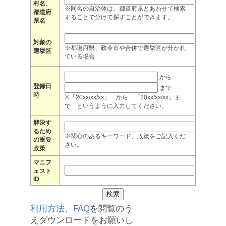
村名、
※同名の自治体は、都道府県とあわせて検索
都道府
することで分けて探すことができます。
県名
対象の
※都道府県、政令市や合併で選挙区が分かれ
選挙区
ている場合
から
登録日
まで
時
※「20xx/xx/xx」 から 「20xx/xx/xx」ま
で というように入力してください。
解決す
るため
※関心のあるキーワード、政策をご記入くだ
の重要
さい。
政策
マニフ
ェスト
ID
利用方法
、
FAQ
を閲覧のう
えダウンロードをお願いし