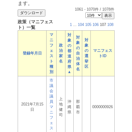
ます。
1061
-
1070
件 /
1078
件
政策（マニフェス
1
...
104
105
106
107
108
ト）一覧
マ
対
対
ニ
対
象
象
フ
政
象
の
の
ェ
治
の
マニフェス
都
登録年月日
自
ス
家
選
トID
道
治
ト
名
挙
府
体
種
区
県
名
別
▲
市
議
会
議
上
員
沖
那
2021年7月15
地
マ
縄
覇
0000000926
日
健
ニ
県
市
司
フ
ェ
ス