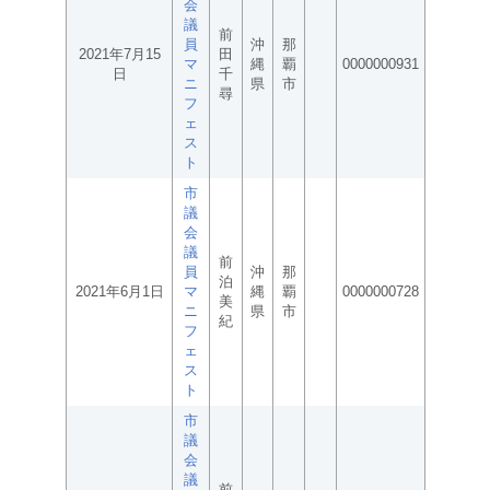
会
議
前
員
沖
那
2021年7月15
田
マ
縄
覇
0000000931
日
千
ニ
県
市
尋
フ
ェ
ス
ト
市
議
会
議
前
員
沖
那
泊
2021年6月1日
マ
縄
覇
0000000728
美
ニ
県
市
紀
フ
ェ
ス
ト
市
議
会
議
前