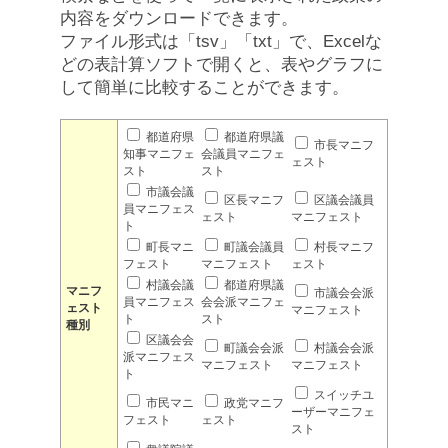
内容をダウンロードできます。
ファイル形式は「tsv」「txt」で、Excelな
どの表計算ソフトで開くと、表やグラフに
して簡単に比較することができます。
都道府県
都道府県議
市長マニフ
知事マニフェ
会議員マニフェ
ェスト
スト
スト
市議会議
区長マニフ
区議会議員
員マニフェス
ェスト
マニフェスト
ト
町長マニ
町議会議員
村長マニフ
フェスト
マニフェスト
ェスト
村議会議
都道府県議
マニフ
市議会会派
員マニフェス
会会派マニフェ
ェスト
マニフェスト
ト
スト
種別
区議会会
町議会会派
村議会会派
派マニフェス
マニフェスト
マニフェスト
ト
スイッチユ
市民マニ
政党マニフ
ーザーマニフェ
フェスト
ェスト
スト