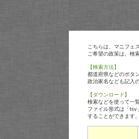
こちらは、マニフェ
ご希望の政策は、検
【検索方法】
都道府県などのボタ
政治家名なども記入
【ダウンロード】
検索などを使って一
ファイル形式は「tsv
することができます