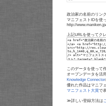
政治家の名前のリンク
マニフェストIDを使
http://www.maniken.j
上記URLを使ってク
このデータを使って
オープンデータを活
Knowledge Connector
優れた作品はマニフ
マニフェスト大賞
で
≫詳しい登録方法は