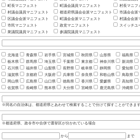
町長マニフェスト
町議会議員マニフェスト
村長マニフ
村議会議員マニフェスト
都道府県議会会派マニフェスト
市議会会派
区議会会派マニフェスト
町議会会派マニフェスト
村議会会派
市民マニフェスト
政党マニフェスト
スイッチユ
衆議院議員マニフェスト
参議院議員マニフェスト
北海道
青森県
岩手県
宮城県
秋田県
山形県
福島県
栃木県
群馬県
埼玉県
千葉県
東京都
神奈川県
新潟県
石川県
福井県
山梨県
長野県
岐阜県
静岡県
愛知県
滋賀県
京都府
大阪府
兵庫県
奈良県
和歌山県
鳥取県
岡山県
広島県
山口県
徳島県
香川県
愛媛県
高知県
佐賀県
長崎県
熊本県
大分県
宮崎県
鹿児島県
沖縄県
※同名の自治体は、都道府県とあわせて検索することで分けて探すことができま
※都道府県、政令市や合併で選挙区が分かれている場合
から
まで