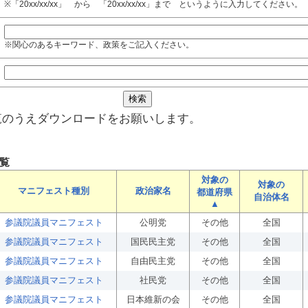
※「20xx/xx/xx」 から 「20xx/xx/xx」まで というように入力してください。
※関心のあるキーワード、政策をご記入ください。
覧のうえダウンロードをお願いします。
覧
対象の
対象の
マニフェスト種別
政治家名
都道府県
自治体名
▲
参議院議員マニフェスト
公明党
その他
全国
参議院議員マニフェスト
国民民主党
その他
全国
参議院議員マニフェスト
自由民主党
その他
全国
参議院議員マニフェスト
社民党
その他
全国
参議院議員マニフェスト
日本維新の会
その他
全国