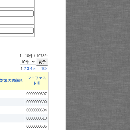
1
-
10
件 /
1078
件
1
2
3
4
5
...
108
マニフェス
対象の選挙区
トID
0000000607
0000000609
0000000604
0000000610
0000000606