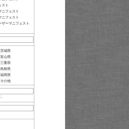
ェスト
マニフェスト
マニフェスト
ーザーマニフェスト
茨城県
富山県
三重県
島根県
福岡県
その他
す。