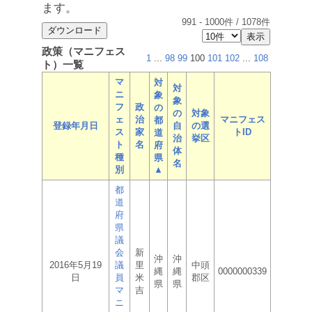
ます。
991
-
1000
件 /
1078
件
政策（マニフェス
1
...
98
99
100
101
102
...
108
ト）一覧
マ
対
対
ニ
象
象
フ
政
の
の
対象
ェ
治
マニフェス
都
登録年月日
自
の選
ス
家
トID
道
治
挙区
ト
名
府
体
種
県
名
別
▲
都
道
府
県
議
会
新
沖
沖
2016年5月19
議
里
中頭
縄
縄
0000000339
日
員
米
郡区
県
県
マ
吉
ニ