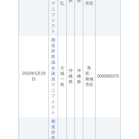
県
県
マ
弘
市区
ニ
フ
ェ
ス
ト
都
道
府
県
議
会
大
島
沖
沖
2016年5月19
議
城
尻・
縄
縄
0000000370
日
員
一
南城
県
県
マ
馬
市区
ニ
フ
ェ
ス
ト
都
道
府
県