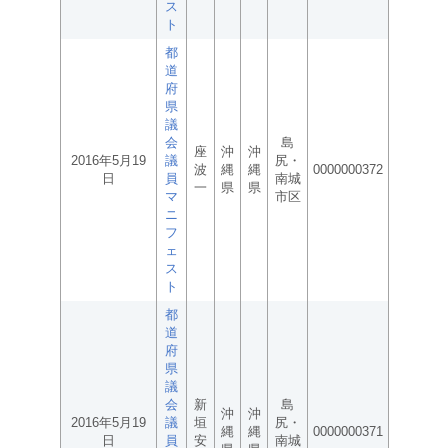
ス
ト
都
道
府
県
議
会
島
座
沖
沖
2016年5月19
議
尻・
波
縄
縄
0000000372
日
員
南城
一
県
県
マ
市区
ニ
フ
ェ
ス
ト
都
道
府
県
議
会
新
島
沖
沖
2016年5月19
議
垣
尻・
縄
縄
0000000371
日
員
安
南城