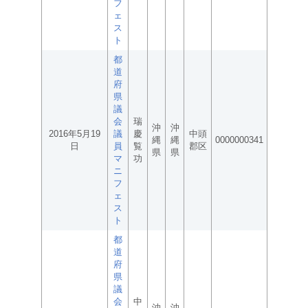
フ
ェ
ス
ト
都
道
府
県
議
会
瑞
沖
沖
2016年5月19
議
慶
中頭
縄
縄
0000000341
日
員
覧
郡区
県
県
マ
功
ニ
フ
ェ
ス
ト
都
道
府
県
議
会
中
沖
沖