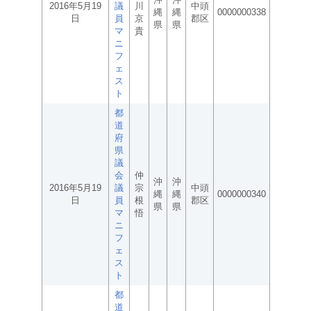
2016年5月19
議
川
中頭
縄
縄
0000000338
日
員
京
郡区
県
県
マ
貴
ニ
フ
ェ
ス
ト
都
道
府
県
議
会
仲
沖
沖
2016年5月19
議
宗
中頭
縄
縄
0000000340
日
員
根
郡区
県
県
マ
悟
ニ
フ
ェ
ス
ト
都
道