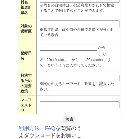
村名、
※同名の自治体は、都道府県とあわせて検索
都道府
することで分けて探すことができます。
県名
対象の
※都道府県、政令市や合併で選挙区が分かれ
選挙区
ている場合
から
登録日
まで
時
※「20xx/xx/xx」 から 「20xx/xx/xx」ま
で というように入力してください。
解決す
るため
※関心のあるキーワード、政策をご記入くだ
の重要
さい。
政策
マニフ
ェスト
ID
利用方法
、
FAQ
を閲覧のう
えダウンロードをお願いし