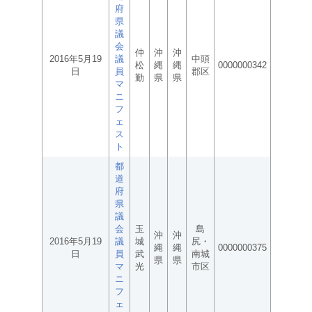
府
県
議
会
仲
沖
沖
2016年5月19
議
中頭
松
縄
縄
0000000342
日
員
郡区
勤
県
県
マ
ニ
フ
ェ
ス
ト
都
道
府
県
議
会
玉
島
沖
沖
2016年5月19
議
城
尻・
縄
縄
0000000375
日
員
武
南城
県
県
マ
光
市区
ニ
フ
ェ