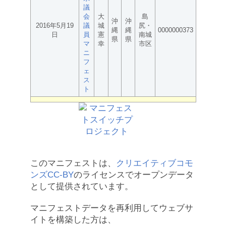
議
会
大
島
沖
沖
2016年5月19
議
城
尻・
縄
縄
0000000373
日
員
憲
南城
県
県
マ
幸
市区
ニ
フ
ェ
ス
ト
このマニフェストは、
クリエイティブコモ
ンズCC-BY
のライセンスでオープンデータ
として提供されています。
マニフェストデータを再利用してウェブサ
イトを構築した方は、