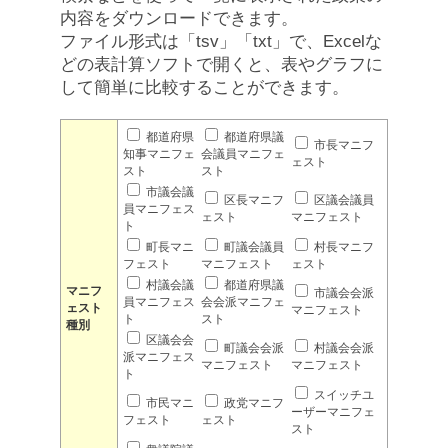
内容をダウンロードできます。
ファイル形式は「tsv」「txt」で、Excelな
どの表計算ソフトで開くと、表やグラフに
して簡単に比較することができます。
都道府県
都道府県議
市長マニフ
知事マニフェ
会議員マニフェ
ェスト
スト
スト
市議会議
区長マニフ
区議会議員
員マニフェス
ェスト
マニフェスト
ト
町長マニ
町議会議員
村長マニフ
フェスト
マニフェスト
ェスト
村議会議
都道府県議
マニフ
市議会会派
員マニフェス
会会派マニフェ
ェスト
マニフェスト
ト
スト
種別
区議会会
町議会会派
村議会会派
派マニフェス
マニフェスト
マニフェスト
ト
スイッチユ
市民マニ
政党マニフ
ーザーマニフェ
フェスト
ェスト
スト