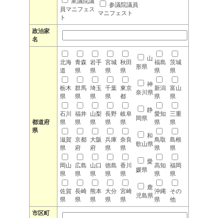
衆議院議
参議院議員
員マニフェス
マニフェスト
ト
政治家
名
山
北海
青森
岩手
宮城
秋田
福島
茨城
形県
道
県
県
県
県
県
県
神
栃木
群馬
埼玉
千葉
東京
新潟
富山
奈川県
県
県
県
県
都
県
県
静
石川
福井
山梨
長野
岐阜
愛知
三重
岡県
都道府
県
県
県
県
県
県
県
県
和
滋賀
京都
大阪
兵庫
奈良
鳥取
島根
歌山県
県
府
府
県
県
県
県
愛
岡山
広島
山口
徳島
香川
高知
福岡
媛県
県
県
県
県
県
県
県
鹿
佐賀
長崎
熊本
大分
宮崎
沖縄
その
児島県
県
県
県
県
県
県
他
市区町