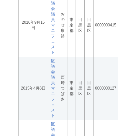
議
会
議
お
員
の
東
目
目
2016年9月15
マ
せ
京
黒
黒
0000000415
日
ニ
康
都
区
区
フ
裕
ェ
ス
ト
区
議
会
議
西
員
崎
東
目
目
2015年4月8日
マ
つ
京
黒
黒
0000000127
ニ
ば
都
区
区
フ
さ
ェ
ス
ト
区
議
会