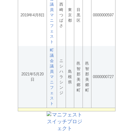
議
西
員
崎
東
目
2019年4月8日
マ
つ
京
黒
0000000597
ニ
ば
都
区
フ
さ
ェ
ス
ト
町
議
会
ニ
邑
邑
議
シ
智
智
員
ハ
島
2021年5月20
郡
郡
マ
ラ
根
0000000727
日
美
美
ニ
シ
県
郷
郷
フ
ン
町
町
ェ
ジ
ス
ト