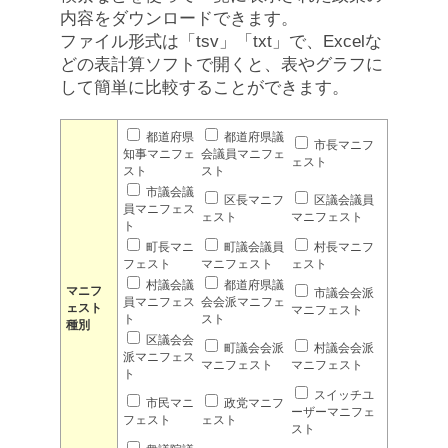
内容をダウンロードできます。
ファイル形式は「tsv」「txt」で、Excelな
どの表計算ソフトで開くと、表やグラフに
して簡単に比較することができます。
都道府県
都道府県議
市長マニフ
知事マニフェ
会議員マニフェ
ェスト
スト
スト
市議会議
区長マニフ
区議会議員
員マニフェス
ェスト
マニフェスト
ト
町長マニ
町議会議員
村長マニフ
フェスト
マニフェスト
ェスト
村議会議
都道府県議
マニフ
市議会会派
員マニフェス
会会派マニフェ
ェスト
マニフェスト
ト
スト
種別
区議会会
町議会会派
村議会会派
派マニフェス
マニフェスト
マニフェスト
ト
スイッチユ
市民マニ
政党マニフ
ーザーマニフェ
フェスト
ェスト
スト