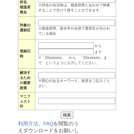
村名、
※同名の自治体は、都道府県とあわせて検索
都道府
することで分けて探すことができます。
県名
対象の
※都道府県、政令市や合併で選挙区が分かれ
選挙区
ている場合
から
登録日
まで
時
※「20xx/xx/xx」 から 「20xx/xx/xx」ま
で というように入力してください。
解決す
るため
※関心のあるキーワード、政策をご記入くだ
の重要
さい。
政策
マニフ
ェスト
ID
利用方法
、
FAQ
を閲覧のう
えダウンロードをお願いし