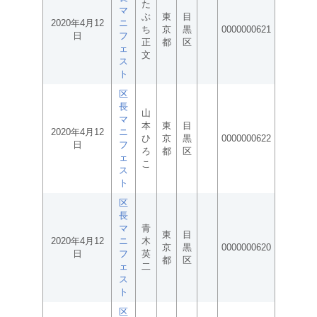
た
マ
ぶ
東
目
2020年4月12
ニ
ち
京
黒
0000000621
日
フ
正
都
区
ェ
文
ス
ト
区
長
山
マ
本
東
目
2020年4月12
ニ
ひ
京
黒
0000000622
日
フ
ろ
都
区
ェ
こ
ス
ト
区
長
マ
青
東
目
2020年4月12
ニ
木
京
黒
0000000620
日
フ
英
都
区
ェ
二
ス
ト
区