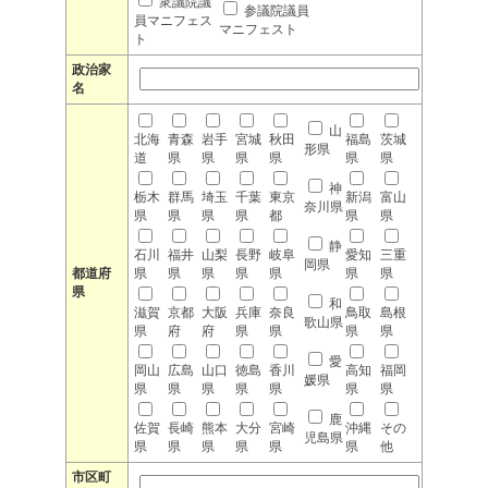
衆議院議
参議院議員
員マニフェス
マニフェスト
ト
政治家
名
山
北海
青森
岩手
宮城
秋田
福島
茨城
形県
道
県
県
県
県
県
県
神
栃木
群馬
埼玉
千葉
東京
新潟
富山
奈川県
県
県
県
県
都
県
県
静
石川
福井
山梨
長野
岐阜
愛知
三重
岡県
都道府
県
県
県
県
県
県
県
県
和
滋賀
京都
大阪
兵庫
奈良
鳥取
島根
歌山県
県
府
府
県
県
県
県
愛
岡山
広島
山口
徳島
香川
高知
福岡
媛県
県
県
県
県
県
県
県
鹿
佐賀
長崎
熊本
大分
宮崎
沖縄
その
児島県
県
県
県
県
県
県
他
市区町