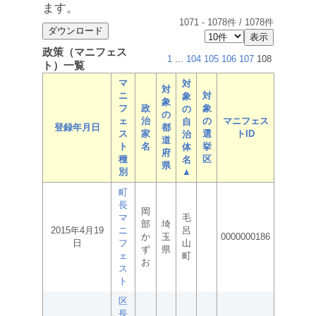
ます。
1071
-
1078
件 /
1078
件
政策（マニフェス
1
...
104
105
106
107
108
ト）一覧
マ
対
対
ニ
対
象
象
フ
政
象
の
の
ェ
治
の
マニフェス
自
登録年月日
都
ス
家
選
トID
治
道
ト
名
挙
体
府
種
区
名
県
別
▲
町
長
岡
マ
毛
部
埼
2015年4月19
ニ
呂
か
玉
0000000186
日
フ
山
ず
県
ェ
町
お
ス
ト
区
長