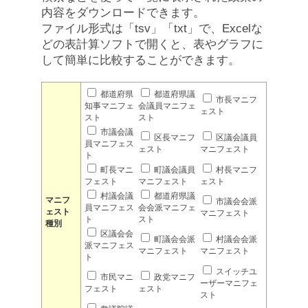
内容をダウンロードできます。
ファイル形式は「tsv」「txt」で、Excelな
どの表計算ソフトで開くと、表やグラフに
して簡単に比較することができます。
都道府県
都道府県議
市長マニフ
知事マニフェ
会議員マニフェ
ェスト
スト
スト
市議会議
区長マニフ
区議会議員
員マニフェス
ェスト
マニフェスト
ト
町長マニ
町議会議員
村長マニフ
フェスト
マニフェスト
ェスト
村議会議
都道府県議
マニフ
市議会会派
員マニフェス
会会派マニフェ
ェスト
マニフェスト
ト
スト
種別
区議会会
町議会会派
村議会会派
派マニフェス
マニフェスト
マニフェスト
ト
スイッチユ
市民マニ
政党マニフ
ーザーマニフェ
フェスト
ェスト
スト