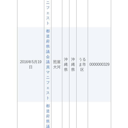
ニ
フ
ェ
ス
ト
都
道
府
県
議
会
沖
沖
うる
2016年5月19
議
照屋
縄
縄
ま市
0000000329
日
員
大河
県
県
区
マ
ニ
フ
ェ
ス
ト
都
道
府
県
議