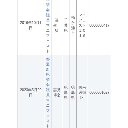
議
会
議
マニ
袖
員
笹
千
フェ
2016年10月1
ケ
マ
生
葉
スト
0000000417
日
浦
ニ
猛
県
２０
市
フ
１６
ェ
ス
ト
都
道
府
県
議
会
徳
徳
阿南
2023年3月29
議
嘉見
島
島
選挙
0000001027
日
員
博之
県
県
区
マ
ニ
フ
ェ
ス
ト