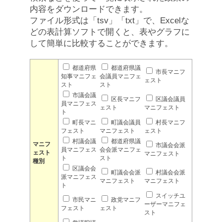
内容をダウンロードできます。
ファイル形式は「tsv」「txt」で、Excelな
どの表計算ソフトで開くと、表やグラフに
して簡単に比較することができます。
都道府県
都道府県議
市長マニフ
知事マニフェ
会議員マニフェ
ェスト
スト
スト
市議会議
区長マニフ
区議会議員
員マニフェス
ェスト
マニフェスト
ト
町長マニ
町議会議員
村長マニフ
フェスト
マニフェスト
ェスト
村議会議
都道府県議
マニフ
市議会会派
員マニフェス
会会派マニフェ
ェスト
マニフェスト
ト
スト
種別
区議会会
町議会会派
村議会会派
派マニフェス
マニフェスト
マニフェスト
ト
スイッチユ
市民マニ
政党マニフ
ーザーマニフェ
フェスト
ェスト
スト