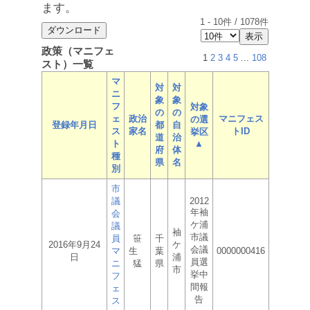
ます。
1
-
10
件 /
1078
件
政策（マニフェ
1
2
3
4
5
...
108
スト）一覧
マ
対
対
ニ
象
象
フ
対象
の
の
ェ
政治
マニフェス
の選
登録年月日
都
自
ス
家名
トID
挙区
道
治
ト
▲
府
体
種
県
名
別
市
議
2012
年袖
会
ケ浦
議
袖
市議
員
笹
千
2016年9月24
ケ
会議
マ
生
葉
0000000416
日
浦
員選
ニ
猛
県
市
挙中
フ
間報
ェ
告
ス