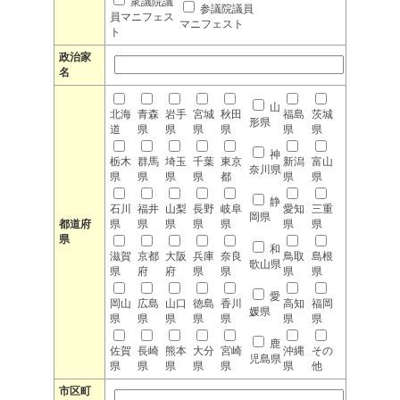
衆議院議
参議院議員
員マニフェス
マニフェスト
ト
政治家
名
山
北海
青森
岩手
宮城
秋田
福島
茨城
形県
道
県
県
県
県
県
県
神
栃木
群馬
埼玉
千葉
東京
新潟
富山
奈川県
県
県
県
県
都
県
県
静
石川
福井
山梨
長野
岐阜
愛知
三重
岡県
都道府
県
県
県
県
県
県
県
県
和
滋賀
京都
大阪
兵庫
奈良
鳥取
島根
歌山県
県
府
府
県
県
県
県
愛
岡山
広島
山口
徳島
香川
高知
福岡
媛県
県
県
県
県
県
県
県
鹿
佐賀
長崎
熊本
大分
宮崎
沖縄
その
児島県
県
県
県
県
県
県
他
市区町