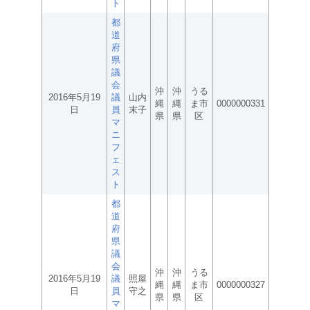
ト
都
道
府
県
議
会
沖
沖
うる
2016年5月19
議
山内
縄
縄
ま市
0000000331
日
員
末子
県
県
区
マ
ニ
フ
ェ
ス
ト
都
道
府
県
議
会
沖
沖
うる
2016年5月19
議
照屋
縄
縄
ま市
0000000327
日
員
守之
県
県
区
マ