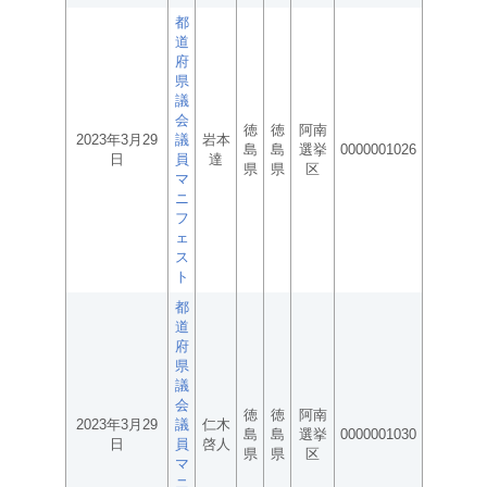
都
道
府
県
議
会
徳
徳
阿南
2023年3月29
議
岩本
島
島
選挙
0000001026
日
員
達
県
県
区
マ
ニ
フ
ェ
ス
ト
都
道
府
県
議
会
徳
徳
阿南
2023年3月29
議
仁木
島
島
選挙
0000001030
日
員
啓人
県
県
区
マ
ニ