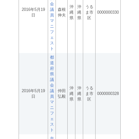
会
沖
沖
うる
2016年5月19
議
森根
縄
縄
ま市
0000000330
日
員
伸夫
県
県
区
マ
ニ
フ
ェ
ス
ト
都
道
府
県
議
会
沖
沖
うる
2016年5月19
議
仲田
縄
縄
ま市
0000000328
日
員
弘毅
県
県
区
マ
ニ
フ
ェ
ス
ト
市