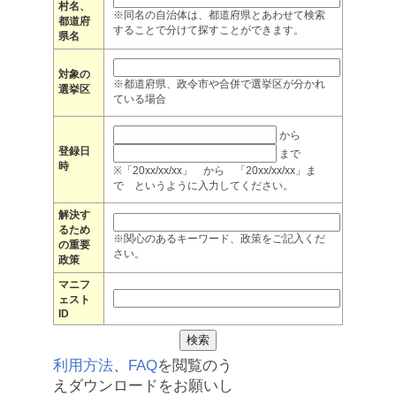
村名、
※同名の自治体は、都道府県とあわせて検索
都道府
することで分けて探すことができます。
県名
対象の
※都道府県、政令市や合併で選挙区が分かれ
選挙区
ている場合
から
登録日
まで
時
※「20xx/xx/xx」 から 「20xx/xx/xx」ま
で というように入力してください。
解決す
るため
※関心のあるキーワード、政策をご記入くだ
の重要
さい。
政策
マニフ
ェスト
ID
利用方法
、
FAQ
を閲覧のう
えダウンロードをお願いし