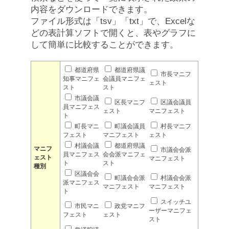
内容をダウンロードできます。
ファイル形式は「tsv」「txt」で、Excelな
どの表計算ソフトで開くと、表やグラフに
して簡単に比較することができます。
都道府県
都道府県議
市長マニフ
知事マニフェ
会議員マニフェ
ェスト
スト
スト
市議会議
区長マニフ
区議会議員
員マニフェス
ェスト
マニフェスト
ト
町長マニ
町議会議員
村長マニフ
フェスト
マニフェスト
ェスト
村議会議
都道府県議
マニフ
市議会会派
員マニフェス
会会派マニフェ
ェスト
マニフェスト
ト
スト
種別
区議会会
町議会会派
村議会会派
派マニフェス
マニフェスト
マニフェスト
ト
スイッチユ
市民マニ
政党マニフ
ーザーマニフェ
フェスト
ェスト
スト