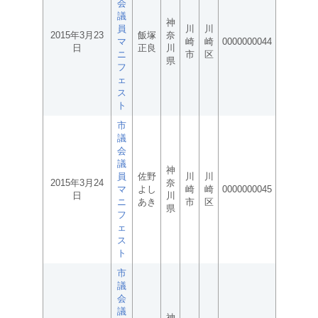
会
議
神
員
川
川
2015年3月23
飯塚
奈
マ
崎
崎
0000000044
日
正良
川
ニ
市
区
県
フ
ェ
ス
ト
市
議
会
議
神
員
佐野
川
川
2015年3月24
奈
マ
よし
崎
崎
0000000045
日
川
ニ
あき
市
区
県
フ
ェ
ス
ト
市
議
会
議
神