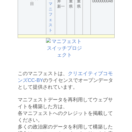
井
重
重
0000000048
日
マ
新一
県
県
ニ
フ
ェ
ス
ト
このマニフェストは、
クリエイティブコモ
ンズCC-BY
のライセンスでオープンデータ
として提供されています。
マニフェストデータを再利用してウェブサ
イトを構築した方は、
各マニフェストへのクレジットを掲載して
ください。
多くの政治家のデータを利用して構築した