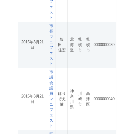
フ
ェ
ス
ト
市
長
マ
飯
北
札
札
2015年3月21
ニ
田
海
幌
幌
0000000039
日
フ
佳宏
道
市
市
ェ
ス
ト
市
議
会
議
神
員
ほり
川
高
2015年3月21
奈
マ
ぞえ
崎
津
0000000040
日
川
ニ
健
市
区
県
フ
ェ
ス
ト