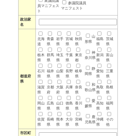
衆議院議
参議院議員
員マニフェス
マニフェスト
ト
政治家
名
山
北海
青森
岩手
宮城
秋田
福島
茨城
形県
道
県
県
県
県
県
県
神
栃木
群馬
埼玉
千葉
東京
新潟
富山
奈川県
県
県
県
県
都
県
県
静
石川
福井
山梨
長野
岐阜
愛知
三重
岡県
都道府
県
県
県
県
県
県
県
県
和
滋賀
京都
大阪
兵庫
奈良
鳥取
島根
歌山県
県
府
府
県
県
県
県
愛
岡山
広島
山口
徳島
香川
高知
福岡
媛県
県
県
県
県
県
県
県
鹿
佐賀
長崎
熊本
大分
宮崎
沖縄
その
児島県
県
県
県
県
県
県
他
市区町