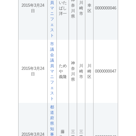
員
いた
川
2015年3月24
奈
幸
マ
ばし
崎
0000000046
日
川
区
ニ
洋一
市
県
フ
ェ
ス
ト
市
議
会
議
神
員
ため
川
川
2015年3月24
奈
マ
や
崎
崎
0000000047
日
川
ニ
義隆
市
区
県
フ
ェ
ス
ト
都
道
府
県
知
藤
三
三
2015年3月24
事