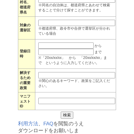
村名、
※同名の自治体は、都道府県とあわせて検索
都道府
することで分けて探すことができます。
県名
対象の
※都道府県、政令市や合併で選挙区が分かれ
選挙区
ている場合
から
登録日
まで
時
※「20xx/xx/xx」 から 「20xx/xx/xx」ま
で というように入力してください。
解決す
るため
※関心のあるキーワード、政策をご記入くだ
の重要
さい。
政策
マニフ
ェスト
ID
利用方法
、
FAQ
を閲覧のうえ
ダウンロードをお願いしま