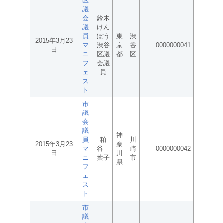
区
議
会
鈴木
議
けん
員
ぽう
東
渋
2015年3月23
マ
渋谷
京
谷
0000000041
日
ニ
区議
都
区
フ
会議
ェ
員
ス
ト
市
議
会
議
神
員
粕
川
2015年3月23
奈
マ
谷
崎
0000000042
日
川
ニ
葉子
市
県
フ
ェ
ス
ト
市
議