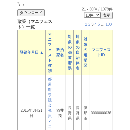
す。
21
-
30
件 /
1078
件
政策（マニフェス
1
2
3
4
5
...
108
ト）一覧
マ
対
対
ニ
対
象
象
フ
象
の
の
ェ
政治
の
マニフェス
登録年月日 ▲
都
自
ス
家名
選
トID
道
治
ト
挙
府
体
種
区
県
名
別
都
道
府
県
議
会
長
長
伊
2015年3月21
議
酒井
野
野
那
0000000038
日
員
茂
県
県
市
マ
ニ