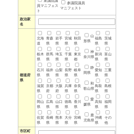
衆議院議
参議院議員
員マニフェス
マニフェスト
ト
政治家
名
山
北海
青森
岩手
宮城
秋田
福島
茨城
形県
道
県
県
県
県
県
県
神
栃木
群馬
埼玉
千葉
東京
新潟
富山
奈川県
県
県
県
県
都
県
県
静
石川
福井
山梨
長野
岐阜
愛知
三重
岡県
都道府
県
県
県
県
県
県
県
県
和
滋賀
京都
大阪
兵庫
奈良
鳥取
島根
歌山県
県
府
府
県
県
県
県
愛
岡山
広島
山口
徳島
香川
高知
福岡
媛県
県
県
県
県
県
県
県
鹿
佐賀
長崎
熊本
大分
宮崎
沖縄
その
児島県
県
県
県
県
県
県
他
市区町