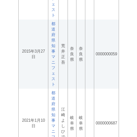
ェ
ス
ト
都
道
府
県
知
荒
奈
奈
2015年3月27
事
井
良
良
0000000059
日
マ
正
県
県
ニ
吾
フ
ェ
ス
ト
都
道
府
県
江
知
崎
岐
岐
2021年1月10
事
よ
阜
阜
0000000687
日
マ
し
県
県
ニ
ひ
フ
で