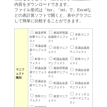
内容をダウンロードできます。
ファイル形式は「tsv」「txt」で、Excelな
どの表計算ソフトで開くと、表やグラフに
して簡単に比較することができます。
都道府県
都道府県議
市長マニフ
知事マニフェ
会議員マニフェ
ェスト
スト
スト
市議会議
区長マニフ
区議会議員
員マニフェス
ェスト
マニフェスト
ト
町長マニ
町議会議員
村長マニフ
フェスト
マニフェスト
ェスト
村議会議
都道府県議
マニフ
市議会会派
員マニフェス
会会派マニフェ
ェスト
マニフェスト
ト
スト
種別
区議会会
町議会会派
村議会会派
派マニフェス
マニフェスト
マニフェスト
ト
スイッチユ
市民マニ
政党マニフ
ーザーマニフェ
フェスト
ェスト
スト