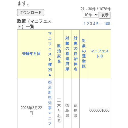
ます。
21
-
30
件 /
1078
件
政策（マニフェス
1
2
3
4
5
...
108
ト）一覧
マ
対
対
ニ
対
象
象
フ
政
象
の
の
ェ
治
の
マニフェス
登録年月日
都
自
ス
家
選
トID
道
治
ト
名
挙
府
体
種
区
県
名
別
▲
都
道
府
県
三
知
木
徳
徳
2023年3月22
事
と
島
島
0000001006
日
マ
お
県
県
ニ
る
フ