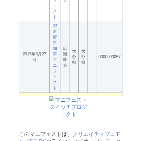
ェ
ス
ト
都
道
府
県
知
広
大
大
2015年3月27
事
瀬
分
分
0000000057
日
マ
勝
県
県
ニ
貞
フ
ェ
ス
ト
このマニフェストは、
クリエイティブコモ