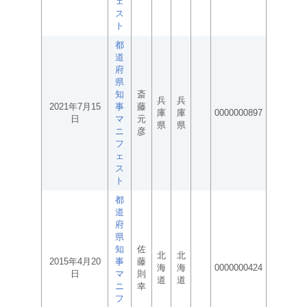
ェ
ス
ト
都
道
府
県
知
斎
兵
兵
2021年7月15
事
藤
庫
庫
0000000897
日
マ
元
県
県
ニ
彦
フ
ェ
ス
ト
都
道
府
県
知
佐
北
北
2015年4月20
事
藤
海
海
0000000424
日
マ
則
道
道
ニ
幸
フ