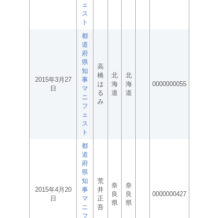
ェ
ス
ト
都
道
府
県
高
知
橋
北
北
2015年3月27
事
は
海
海
0000000055
日
マ
る
道
道
ニ
み
フ
ェ
ス
ト
都
道
府
県
知
荒
奈
奈
2015年4月20
事
井
良
良
0000000427
日
マ
正
県
県
ニ
吾
フ