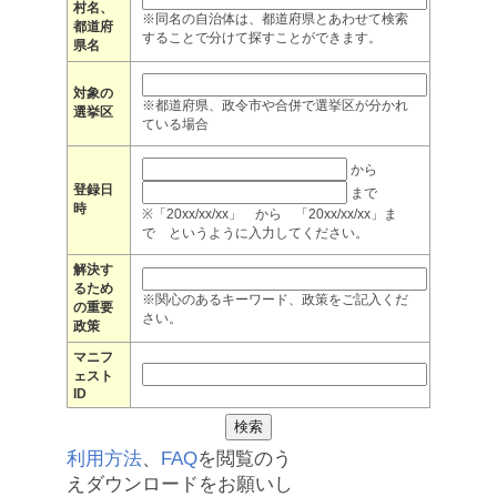
村名、
※同名の自治体は、都道府県とあわせて検索
都道府
することで分けて探すことができます。
県名
対象の
※都道府県、政令市や合併で選挙区が分かれ
選挙区
ている場合
から
登録日
まで
時
※「20xx/xx/xx」 から 「20xx/xx/xx」ま
で というように入力してください。
解決す
るため
※関心のあるキーワード、政策をご記入くだ
の重要
さい。
政策
マニフ
ェスト
ID
利用方法
、
FAQ
を閲覧のう
えダウンロードをお願いし