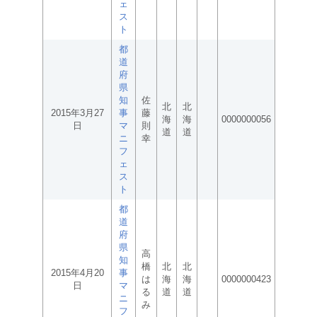
ェ
ス
ト
都
道
府
県
知
佐
北
北
2015年3月27
事
藤
海
海
0000000056
日
マ
則
道
道
ニ
幸
フ
ェ
ス
ト
都
道
府
県
高
知
橋
北
北
2015年4月20
事
は
海
海
0000000423
日
マ
る
道
道
ニ
み
フ