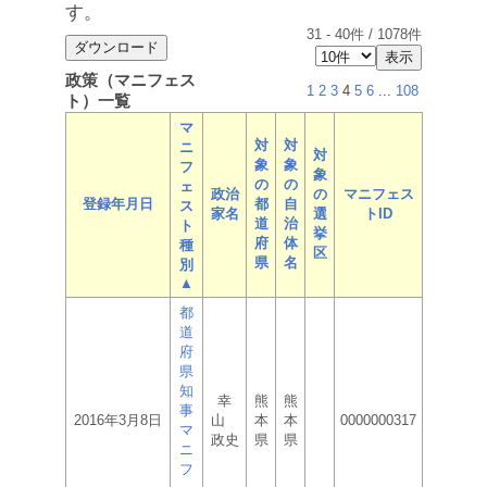
す。
31
-
40
件 /
1078
件
政策（マニフェス
1
2
3
4
5
6
...
108
ト）一覧
マ
対
対
ニ
対
象
象
フ
象
の
の
ェ
政治
の
マニフェス
登録年月日
都
自
ス
家名
選
トID
道
治
ト
挙
府
体
種
区
県
名
別
▲
都
道
府
県
知
幸
熊
熊
事
2016年3月8日
山
本
本
0000000317
マ
政史
県
県
ニ
フ