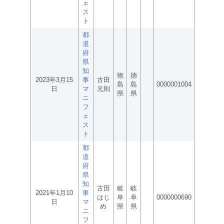
ェ
ス
ト
都
道
府
県
知
徳
徳
2023年3月15
事
古田
島
島
0000001004
日
マ
元則
県
県
ニ
フ
ェ
ス
ト
都
道
府
県
知
古田
岐
岐
2021年1月10
事
はじ
阜
阜
0000000690
日
マ
め
県
県
ニ
フ