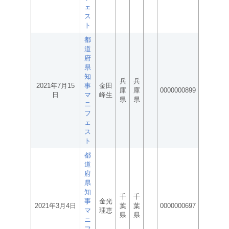
ェ
ス
ト
都
道
府
県
知
兵
兵
2021年7月15
事
金田
庫
庫
0000000899
日
マ
峰生
県
県
ニ
フ
ェ
ス
ト
都
道
府
県
知
千
千
事
金光
2021年3月4日
葉
葉
0000000697
マ
理恵
県
県
ニ
フ