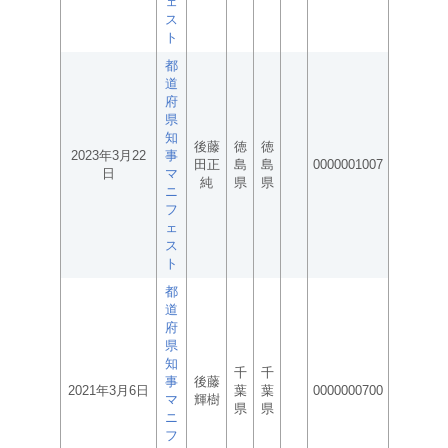
ェ
ス
ト
都
道
府
県
知
後藤
徳
徳
2023年3月22
事
田正
島
島
0000001007
日
マ
純
県
県
ニ
フ
ェ
ス
ト
都
道
府
県
知
千
千
事
後藤
2021年3月6日
葉
葉
0000000700
マ
輝樹
県
県
ニ
フ