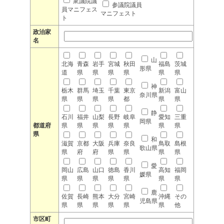
衆議院議
参議院議員
員マニフェス
マニフェスト
ト
政治家
名
山
北海
青森
岩手
宮城
秋田
福島
茨城
形県
道
県
県
県
県
県
県
神
栃木
群馬
埼玉
千葉
東京
新潟
富山
奈川県
県
県
県
県
都
県
県
静
石川
福井
山梨
長野
岐阜
愛知
三重
岡県
都道府
県
県
県
県
県
県
県
県
和
滋賀
京都
大阪
兵庫
奈良
鳥取
島根
歌山県
県
府
府
県
県
県
県
愛
岡山
広島
山口
徳島
香川
高知
福岡
媛県
県
県
県
県
県
県
県
鹿
佐賀
長崎
熊本
大分
宮崎
沖縄
その
児島県
県
県
県
県
県
県
他
市区町