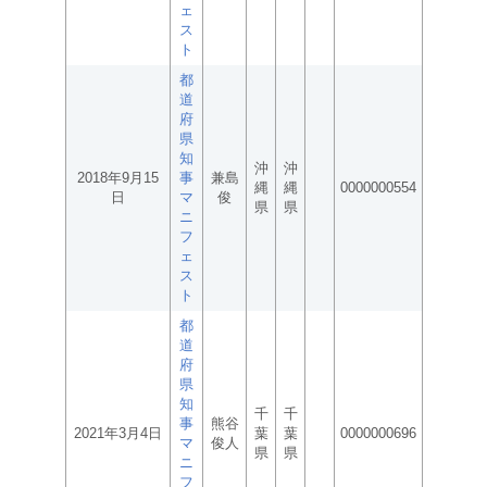
ェ
ス
ト
都
道
府
県
知
沖
沖
2018年9月15
事
兼島
縄
縄
0000000554
日
マ
俊
県
県
ニ
フ
ェ
ス
ト
都
道
府
県
知
千
千
事
熊谷
2021年3月4日
葉
葉
0000000696
マ
俊人
県
県
ニ
フ