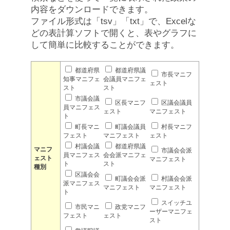
内容をダウンロードできます。
ファイル形式は「tsv」「txt」で、Excelな
どの表計算ソフトで開くと、表やグラフに
して簡単に比較することができます。
都道府県
都道府県議
市長マニフ
知事マニフェ
会議員マニフェ
ェスト
スト
スト
市議会議
区長マニフ
区議会議員
員マニフェス
ェスト
マニフェスト
ト
町長マニ
町議会議員
村長マニフ
フェスト
マニフェスト
ェスト
村議会議
都道府県議
マニフ
市議会会派
員マニフェス
会会派マニフェ
ェスト
マニフェスト
ト
スト
種別
区議会会
町議会会派
村議会会派
派マニフェス
マニフェスト
マニフェスト
ト
スイッチユ
市民マニ
政党マニフ
ーザーマニフェ
フェスト
ェスト
スト