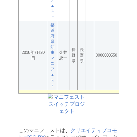
ェ
ス
ト
都
道
府
県
知
長
長
2018年7月20
事
金井
野
野
0000000550
日
マ
忠一
県
県
ニ
フ
ェ
ス
ト
このマニフェストは、
クリエイティブコモ