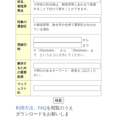
村名、
※同名の自治体は、都道府県とあわせて検索
都道府
することで分けて探すことができます。
県名
対象の
※都道府県、政令市や合併で選挙区が分かれ
選挙区
ている場合
から
登録日
まで
時
※「20xx/xx/xx」 から 「20xx/xx/xx」ま
で というように入力してください。
解決す
るため
※関心のあるキーワード、政策をご記入くだ
の重要
さい。
政策
マニフ
ェスト
ID
利用方法
、
FAQ
を閲覧のうえ
ダウンロードをお願いしま