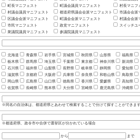
町長マニフェスト
町議会議員マニフェスト
村長マニフ
村議会議員マニフェスト
都道府県議会会派マニフェスト
市議会会派
区議会会派マニフェスト
町議会会派マニフェスト
村議会会派
市民マニフェスト
政党マニフェスト
スイッチユ
衆議院議員マニフェスト
参議院議員マニフェスト
北海道
青森県
岩手県
宮城県
秋田県
山形県
福島県
栃木県
群馬県
埼玉県
千葉県
東京都
神奈川県
新潟県
石川県
福井県
山梨県
長野県
岐阜県
静岡県
愛知県
滋賀県
京都府
大阪府
兵庫県
奈良県
和歌山県
鳥取県
岡山県
広島県
山口県
徳島県
香川県
愛媛県
高知県
佐賀県
長崎県
熊本県
大分県
宮崎県
鹿児島県
沖縄県
※同名の自治体は、都道府県とあわせて検索することで分けて探すことができま
※都道府県、政令市や合併で選挙区が分かれている場合
から
まで