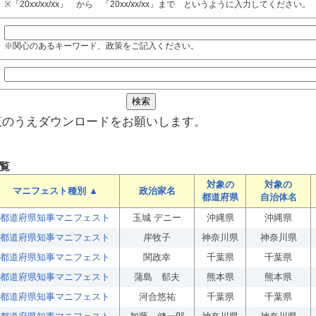
※「20xx/xx/xx」 から 「20xx/xx/xx」まで というように入力してください。
※関心のあるキーワード、政策をご記入ください。
覧のうえダウンロードをお願いします。
覧
対象の
対象の
マニフェスト種別 ▲
政治家名
都道府県
自治体名
都道府県知事マニフェスト
玉城 デニー
沖縄県
沖縄県
都道府県知事マニフェスト
岸牧子
神奈川県
神奈川県
都道府県知事マニフェスト
関政幸
千葉県
千葉県
都道府県知事マニフェスト
蒲島 郁夫
熊本県
熊本県
都道府県知事マニフェスト
河合悠祐
千葉県
千葉県