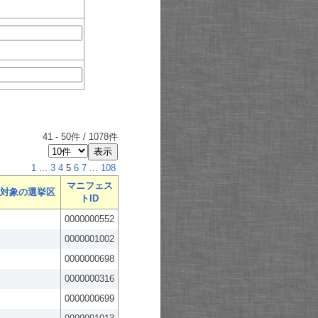
41
-
50
件 /
1078
件
1
...
3
4
5
6
7
...
108
マニフェス
対象の選挙区
トID
0000000552
0000001002
0000000698
0000000316
0000000699