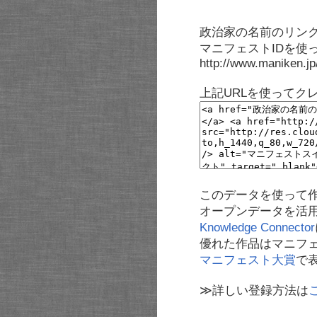
政治家の名前のリンク
マニフェストIDを使
http://www.maniken.j
上記URLを使ってク
このデータを使って
オープンデータを活
Knowledge Connector
優れた作品はマニフ
マニフェスト大賞
で
≫詳しい登録方法は