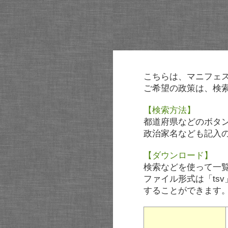
こちらは、マニフェ
ご希望の政策は、検
【検索方法】
都道府県などのボタ
政治家名なども記入
【ダウンロード】
検索などを使って一
ファイル形式は「tsv
することができます