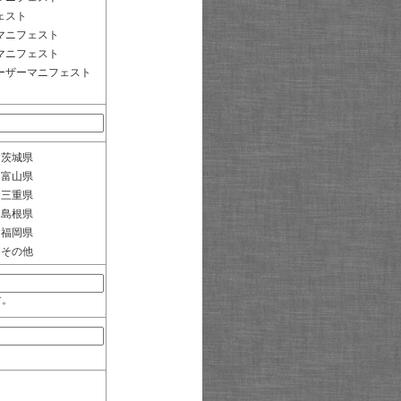
ェスト
マニフェスト
マニフェスト
ーザーマニフェスト
茨城県
富山県
三重県
島根県
福岡県
その他
す。