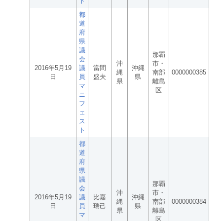
ト
都
道
府
県
議
那覇
会
沖
市・
2016年5月19
議
當間
沖縄
縄
南部
0000000385
日
員
盛夫
県
県
離島
マ
区
ニ
フ
ェ
ス
ト
都
道
府
県
議
那覇
会
沖
市・
2016年5月19
議
比嘉
沖縄
縄
南部
0000000384
日
員
瑞己
県
県
離島
マ
区