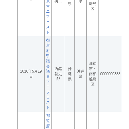
日
員
典二
県
県
離島
マ
区
ニ
フ
ェ
ス
ト
都
道
府
県
議
那覇
会
西銘
沖
市・
2016年5月19
議
沖縄
啓史
縄
南部
0000000388
日
員
県
郎
県
離島
マ
区
ニ
フ
ェ
ス
ト
都
道
府