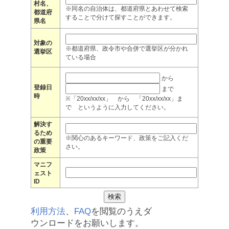
村名、
※同名の自治体は、都道府県とあわせて検索
都道府
することで分けて探すことができます。
県名
対象の
※都道府県、政令市や合併で選挙区が分かれ
選挙区
ている場合
から
登録日
まで
時
※「20xx/xx/xx」 から 「20xx/xx/xx」ま
で というように入力してください。
解決す
るため
※関心のあるキーワード、政策をご記入くだ
の重要
さい。
政策
マニフ
ェスト
ID
利用方法
、
FAQ
を閲覧のうえダ
ウンロードをお願いします。