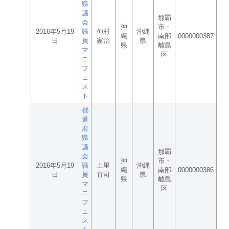
県
議
那覇
会
沖
市・
2016年5月19
議
仲村
沖縄
縄
南部
0000000387
日
員
家治
県
県
離島
マ
区
ニ
フ
ェ
ス
ト
都
道
府
県
議
那覇
会
沖
市・
2016年5月19
議
上里
沖縄
縄
南部
0000000386
日
員
直司
県
県
離島
マ
区
ニ
フ
ェ
ス