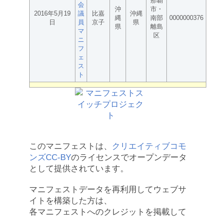
那覇
会
沖
市・
2016年5月19
議
比嘉
沖縄
縄
南部
0000000376
日
員
京子
県
県
離島
マ
区
ニ
フ
ェ
ス
ト
このマニフェストは、
クリエイティブコモ
ンズCC-BY
のライセンスでオープンデータ
として提供されています。
マニフェストデータを再利用してウェブサ
イトを構築した方は、
各マニフェストへのクレジットを掲載して