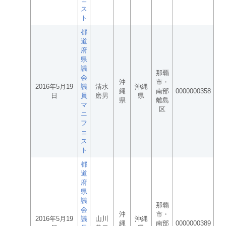
ス
ト
都
道
府
県
議
那覇
会
沖
市・
2016年5月19
議
清水
沖縄
縄
南部
0000000358
日
員
磨男
県
県
離島
マ
区
ニ
フ
ェ
ス
ト
都
道
府
県
議
那覇
会
沖
市・
2016年5月19
議
山川
沖縄
縄
南部
0000000389