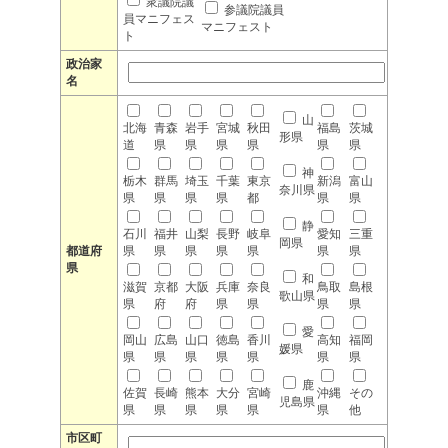
衆議院議
参議院議員
員マニフェス
マニフェスト
ト
政治家
名
山
北海
青森
岩手
宮城
秋田
福島
茨城
形県
道
県
県
県
県
県
県
神
栃木
群馬
埼玉
千葉
東京
新潟
富山
奈川県
県
県
県
県
都
県
県
静
石川
福井
山梨
長野
岐阜
愛知
三重
岡県
都道府
県
県
県
県
県
県
県
県
和
滋賀
京都
大阪
兵庫
奈良
鳥取
島根
歌山県
県
府
府
県
県
県
県
愛
岡山
広島
山口
徳島
香川
高知
福岡
媛県
県
県
県
県
県
県
県
鹿
佐賀
長崎
熊本
大分
宮崎
沖縄
その
児島県
県
県
県
県
県
県
他
市区町