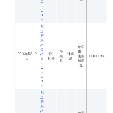
ニ
フ
ェ
ス
ト
都
道
府
県
議
那覇
会
沖
市・
2016年5月19
議
渡久
沖縄
縄
南部
0000000383
日
員
地 修
県
県
離島
マ
区
ニ
フ
ェ
ス
ト
都
道
府
県
議