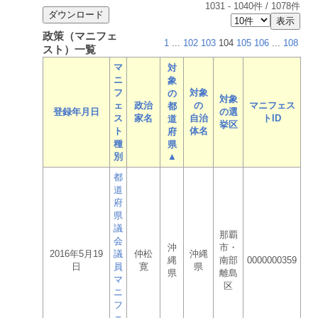
1031
-
1040
件 /
1078
件
政策（マニフェ
1
...
102
103
104
105
106
...
108
スト）一覧
マ
対
ニ
象
フ
対象
の
対象
ェ
政治
の
マニフェス
都
登録年月日
の選
ス
家名
自治
トID
道
挙区
ト
体名
府
種
県
別
▲
都
道
府
県
議
那覇
会
沖
市・
2016年5月19
議
仲松
沖縄
縄
南部
0000000359
日
員
寛
県
県
離島
マ
区
ニ
フ
ェ