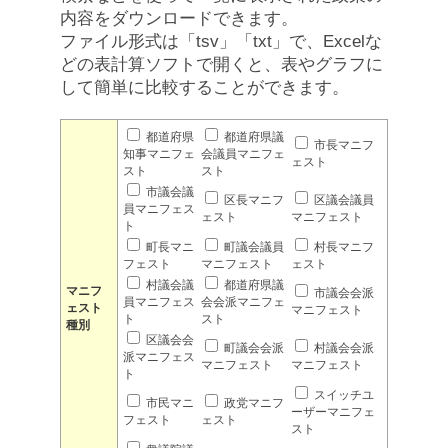
内容をダウンロードできます。
ファイル形式は「tsv」「txt」で、Excelな
どの表計算ソフトで開くと、表やグラフに
して簡単に比較することができます。
都道府県
都道府県議
市長マニフ
知事マニフェ
会議員マニフェ
ェスト
スト
スト
市議会議
区長マニフ
区議会議員
員マニフェス
ェスト
マニフェスト
ト
町長マニ
町議会議員
村長マニフ
フェスト
マニフェスト
ェスト
村議会議
都道府県議
マニフ
市議会会派
員マニフェス
会会派マニフェ
ェスト
マニフェスト
ト
スト
種別
区議会会
町議会会派
村議会会派
派マニフェス
マニフェスト
マニフェスト
ト
スイッチユ
市民マニ
政党マニフ
ーザーマニフェ
フェスト
ェスト
スト