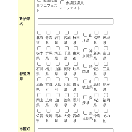
衆議院議
参議院議員
員マニフェス
マニフェスト
ト
政治家
名
山
北海
青森
岩手
宮城
秋田
福島
茨城
形県
道
県
県
県
県
県
県
神
栃木
群馬
埼玉
千葉
東京
新潟
富山
奈川県
県
県
県
県
都
県
県
静
石川
福井
山梨
長野
岐阜
愛知
三重
岡県
都道府
県
県
県
県
県
県
県
県
和
滋賀
京都
大阪
兵庫
奈良
鳥取
島根
歌山県
県
府
府
県
県
県
県
愛
岡山
広島
山口
徳島
香川
高知
福岡
媛県
県
県
県
県
県
県
県
鹿
佐賀
長崎
熊本
大分
宮崎
沖縄
その
児島県
県
県
県
県
県
県
他
市区町