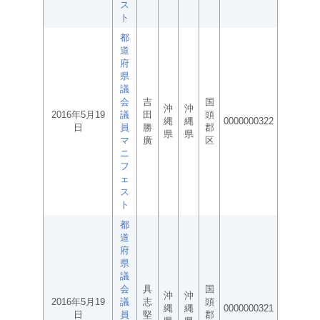
ス
ト
都
道
府
県
議
会
吉
国
沖
沖
2016年5月19
議
田
頭
縄
縄
0000000322
日
員
勝
郡
県
県
マ
廣
区
ニ
フ
ェ
ス
ト
都
道
府
県
議
会
具
国
沖
沖
2016年5月19
議
志
頭
縄
縄
0000000321
日
員
堅
郡