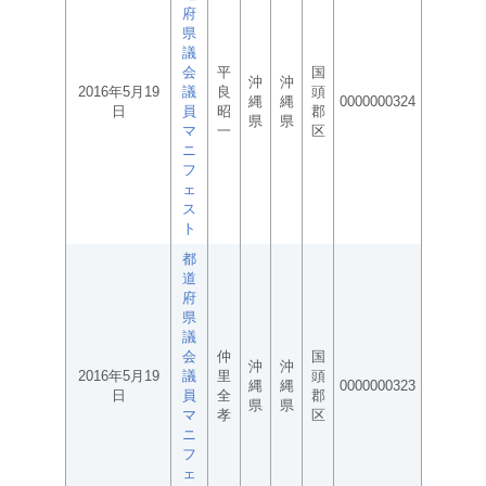
府
県
議
会
平
国
沖
沖
2016年5月19
議
良
頭
縄
縄
0000000324
日
員
昭
郡
県
県
マ
一
区
ニ
フ
ェ
ス
ト
都
道
府
県
議
会
仲
国
沖
沖
2016年5月19
議
里
頭
縄
縄
0000000323
日
員
全
郡
県
県
マ
孝
区
ニ
フ
ェ