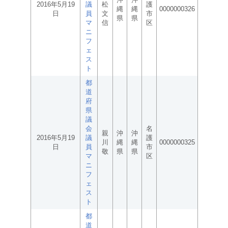
2016年5月19
議
松
護
縄
縄
0000000326
日
員
文
市
県
県
マ
信
区
ニ
フ
ェ
ス
ト
都
道
府
県
議
会
名
親
沖
沖
2016年5月19
議
護
川
縄
縄
0000000325
日
員
市
敬
県
県
マ
区
ニ
フ
ェ
ス
ト
都
道