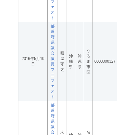
フ
ェ
ス
ト
都
道
府
県
議
う
会
照
沖
沖
る
2016年5月19
議
屋
縄
縄
ま
0000000327
日
員
守
県
県
市
マ
之
区
ニ
フ
ェ
ス
ト
都
道
府
県
議
会
末
名
沖
沖