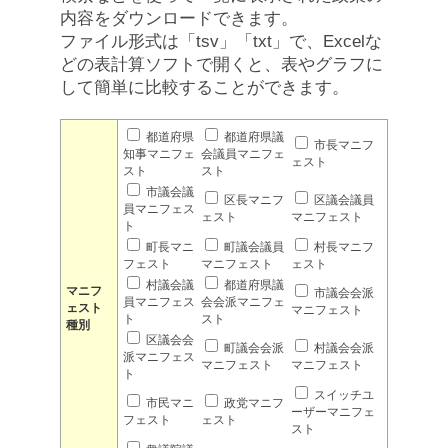
内容をダウンロードできます。
ファイル形式は「tsv」「txt」で、Excelな
どの表計算ソフトで開くと、表やグラフに
して簡単に比較することができます。
都道府県
都道府県議
市長マニフ
知事マニフェ
会議員マニフェ
ェスト
スト
スト
市議会議
区長マニフ
区議会議員
員マニフェス
ェスト
マニフェスト
ト
町長マニ
町議会議員
村長マニフ
フェスト
マニフェスト
ェスト
村議会議
都道府県議
マニフ
市議会会派
員マニフェス
会会派マニフェ
ェスト
マニフェスト
ト
スト
種別
区議会会
町議会会派
村議会会派
派マニフェス
マニフェスト
マニフェスト
ト
スイッチユ
市民マニ
政党マニフ
ーザーマニフェ
フェスト
ェスト
スト