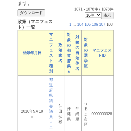
ます。
1071
-
1078
件 /
1078
件
政策（マニフェス
1
...
104
105
106
107
108
ト）一覧
マ
対
対
ニ
対
象
象
フ
政
象
の
の
ェ
治
の
マニフェス
都
登録年月日
自
ス
家
選
トID
道
治
ト
名
挙
府
体
種
区
県
名
別
▲
都
道
府
県
議
う
会
仲
沖
沖
る
2016年5月19
議
田
縄
縄
ま
0000000328
日
員
弘
県
県
市
マ
毅
区
ニ