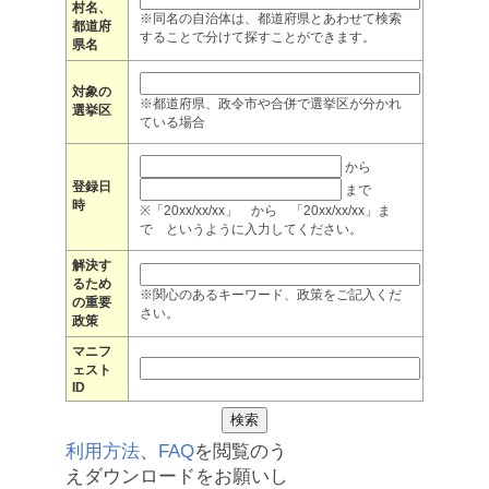
村名、
※同名の自治体は、都道府県とあわせて検索
都道府
することで分けて探すことができます。
県名
対象の
※都道府県、政令市や合併で選挙区が分かれ
選挙区
ている場合
から
登録日
まで
時
※「20xx/xx/xx」 から 「20xx/xx/xx」ま
で というように入力してください。
解決す
るため
※関心のあるキーワード、政策をご記入くだ
の重要
さい。
政策
マニフ
ェスト
ID
利用方法
、
FAQ
を閲覧のう
えダウンロードをお願いし