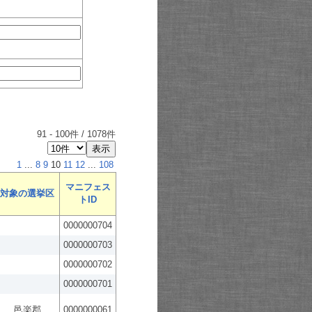
91
-
100
件 /
1078
件
1
...
8
9
10
11
12
...
108
マニフェス
対象の選挙区
トID
0000000704
0000000703
0000000702
0000000701
邑楽郡
0000000061