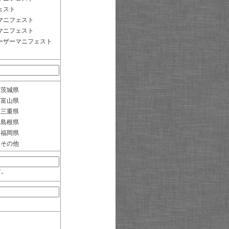
ェスト
マニフェスト
マニフェスト
ーザーマニフェスト
茨城県
富山県
三重県
島根県
福岡県
その他
す。