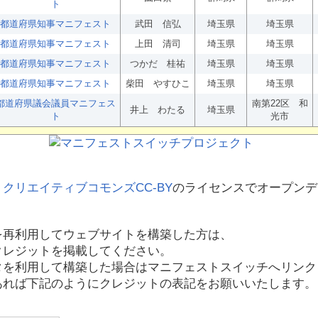
ト
都道府県知事マニフェスト
武田 信弘
埼玉県
埼玉県
都道府県知事マニフェスト
上田 清司
埼玉県
埼玉県
都道府県知事マニフェスト
つかだ 桂祐
埼玉県
埼玉県
都道府県知事マニフェスト
柴田 やすひこ
埼玉県
埼玉県
都道府県議会議員マニフェス
南第22区 和
井上 わたる
埼玉県
ト
光市
、
クリエイティブコモンズCC-BY
のライセンスでオープンデ
を再利用してウェブサイトを構築した方は、
クレジットを掲載してください。
タを利用して構築した場合はマニフェストスイッチへリンク
あれば下記のようにクレジットの表記をお願いいたします。