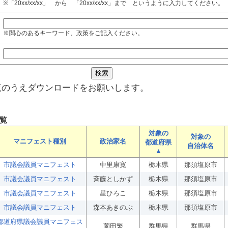
※「20xx/xx/xx」 から 「20xx/xx/xx」まで というように入力してください。
※関心のあるキーワード、政策をご記入ください。
覧のうえダウンロードをお願いします。
覧
対象の
対象の
マニフェスト種別
政治家名
都道府県
自治体名
▲
市議会議員マニフェスト
中里康寛
栃木県
那須塩原市
市議会議員マニフェスト
斉藤としかず
栃木県
那須塩原市
市議会議員マニフェスト
星ひろこ
栃木県
那須塩原市
市議会議員マニフェスト
森本あきのぶ
栃木県
那須塩原市
都道府県議会議員マニフェス
薗田繁
群馬県
群馬県