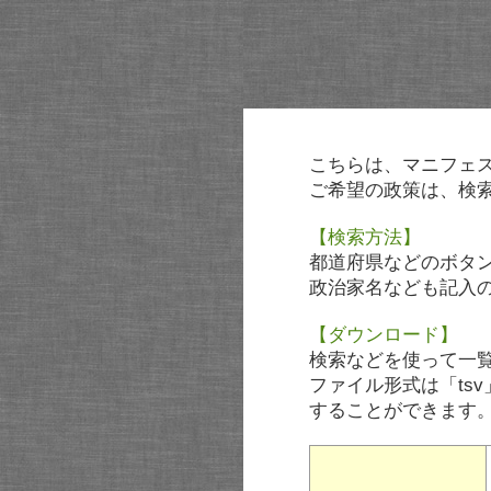
こちらは、マニフェ
ご希望の政策は、検
【検索方法】
都道府県などのボタ
政治家名なども記入
【ダウンロード】
検索などを使って一
ファイル形式は「tsv
することができます