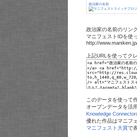
政治家の名前
政治家の名前のリンク
マニフェストIDを使
http://www.maniken.j
上記URLを使ってク
このデータを使って
オープンデータを活
Knowledge Connector
優れた作品はマニフ
マニフェスト大賞
で