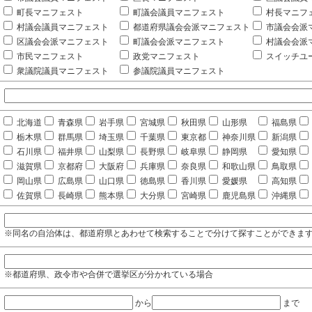
町長マニフェスト
町議会議員マニフェスト
村長マニフ
村議会議員マニフェスト
都道府県議会会派マニフェスト
市議会会派
区議会会派マニフェスト
町議会会派マニフェスト
村議会会派
市民マニフェスト
政党マニフェスト
スイッチユ
衆議院議員マニフェスト
参議院議員マニフェスト
北海道
青森県
岩手県
宮城県
秋田県
山形県
福島県
栃木県
群馬県
埼玉県
千葉県
東京都
神奈川県
新潟県
石川県
福井県
山梨県
長野県
岐阜県
静岡県
愛知県
滋賀県
京都府
大阪府
兵庫県
奈良県
和歌山県
鳥取県
岡山県
広島県
山口県
徳島県
香川県
愛媛県
高知県
佐賀県
長崎県
熊本県
大分県
宮崎県
鹿児島県
沖縄県
※同名の自治体は、都道府県とあわせて検索することで分けて探すことができま
※都道府県、政令市や合併で選挙区が分かれている場合
から
まで