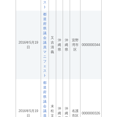
ス
ト
都
道
府
県
議
会
又
沖
沖
宜野
2016年5月19
議
吉
縄
縄
湾市
0000000344
日
員
清
県
県
区
マ
義
ニ
フ
ェ
ス
ト
都
道
府
県
議
会
末
沖
沖
2016年5月19
議
松
名護
縄
縄
0000000326
日
員
文
市区