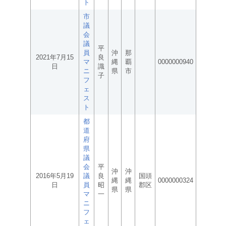
ト
市
議
会
議
平
員
沖
那
2021年7月15
良
マ
縄
覇
0000000940
日
識
ニ
県
市
子
フ
ェ
ス
ト
都
道
府
県
議
会
平
沖
沖
2016年5月19
議
良
国頭
縄
縄
0000000324
日
員
昭
郡区
県
県
マ
一
ニ
フ
ェ