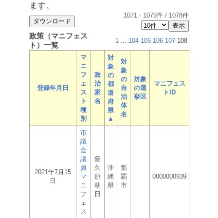
ます。
1071
-
1078
件 /
1078
件
政策（マニフェス
1
...
104
105
106
107
108
ト）一覧
マ
対
対
ニ
象
象
フ
政
の
の
対象
ェ
治
マニフェス
都
登録年月日
自
の選
ス
家
トID
道
治
挙区
ト
名
府
体
種
県
名
別
▲
市
議
会
議
普
員
久
沖
那
2021年7月15
マ
原
縄
覇
0000000939
日
ニ
朝
県
市
フ
日
ェ
ス