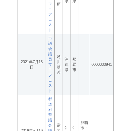
県
県
マ
信
ニ
フ
ェ
ス
ト
市
議
会
議
湧
員
沖
那
2021年7月15
川
マ
縄
覇
0000000941
日
朝
ニ
県
市
渉
フ
ェ
ス
ト
都
道
府
県
議
那覇
会
當
沖
沖
市・
2016年5月19
議
間