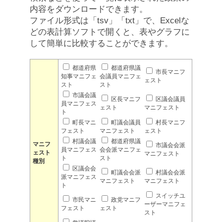
内容をダウンロードできます。
ファイル形式は「tsv」「txt」で、Excelな
どの表計算ソフトで開くと、表やグラフに
して簡単に比較することができます。
都道府県
都道府県議
市長マニフ
知事マニフェ
会議員マニフェ
ェスト
スト
スト
市議会議
区長マニフ
区議会議員
員マニフェス
ェスト
マニフェスト
ト
町長マニ
町議会議員
村長マニフ
フェスト
マニフェスト
ェスト
村議会議
都道府県議
マニフ
市議会会派
員マニフェス
会会派マニフェ
ェスト
マニフェスト
ト
スト
種別
区議会会
町議会会派
村議会会派
派マニフェス
マニフェスト
マニフェスト
ト
スイッチユ
市民マニ
政党マニフ
ーザーマニフェ
フェスト
ェスト
スト