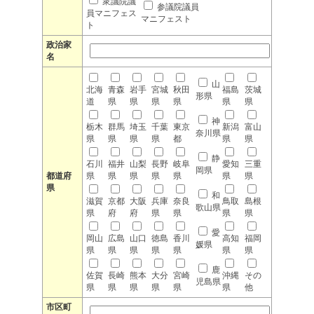
衆議院議
参議院議員
員マニフェス
マニフェスト
ト
政治家
名
山
北海
青森
岩手
宮城
秋田
福島
茨城
形県
道
県
県
県
県
県
県
神
栃木
群馬
埼玉
千葉
東京
新潟
富山
奈川県
県
県
県
県
都
県
県
静
石川
福井
山梨
長野
岐阜
愛知
三重
岡県
都道府
県
県
県
県
県
県
県
県
和
滋賀
京都
大阪
兵庫
奈良
鳥取
島根
歌山県
県
府
府
県
県
県
県
愛
岡山
広島
山口
徳島
香川
高知
福岡
媛県
県
県
県
県
県
県
県
鹿
佐賀
長崎
熊本
大分
宮崎
沖縄
その
児島県
県
県
県
県
県
県
他
市区町