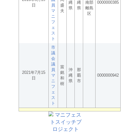
縄
縄
南部
0000000385
日
員
盛
県
県
離島
マ
夫
区
ニ
フ
ェ
ス
ト
市
議
会
議
當
員
沖
那
2021年7月15
銘
マ
縄
覇
0000000942
日
和
ニ
県
市
樹
フ
ェ
ス
ト