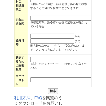
村名、
※同名の自治体は、都道府県とあわせて検索
都道府
することで分けて探すことができます。
県名
対象の
※都道府県、政令市や合併で選挙区が分かれ
選挙区
ている場合
から
登録日
まで
時
※「20xx/xx/xx」 から 「20xx/xx/xx」ま
で というように入力してください。
解決す
るため
※関心のあるキーワード、政策をご記入くだ
の重要
さい。
政策
マニフ
ェスト
ID
利用方法
、
FAQ
を閲覧のう
えダウンロードをお願いし