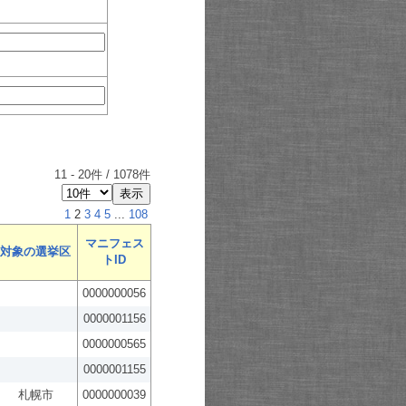
11
-
20
件 /
1078
件
1
2
3
4
5
...
108
マニフェス
対象の選挙区
トID
0000000056
0000001156
0000000565
0000001155
札幌市
0000000039