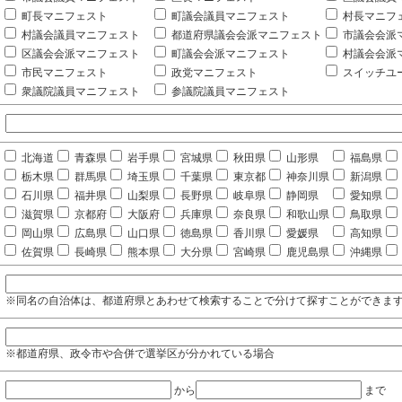
町長マニフェスト
町議会議員マニフェスト
村長マニフ
村議会議員マニフェスト
都道府県議会会派マニフェスト
市議会会派
区議会会派マニフェスト
町議会会派マニフェスト
村議会会派
市民マニフェスト
政党マニフェスト
スイッチユ
衆議院議員マニフェスト
参議院議員マニフェスト
北海道
青森県
岩手県
宮城県
秋田県
山形県
福島県
栃木県
群馬県
埼玉県
千葉県
東京都
神奈川県
新潟県
石川県
福井県
山梨県
長野県
岐阜県
静岡県
愛知県
滋賀県
京都府
大阪府
兵庫県
奈良県
和歌山県
鳥取県
岡山県
広島県
山口県
徳島県
香川県
愛媛県
高知県
佐賀県
長崎県
熊本県
大分県
宮崎県
鹿児島県
沖縄県
※同名の自治体は、都道府県とあわせて検索することで分けて探すことができま
※都道府県、政令市や合併で選挙区が分かれている場合
から
まで