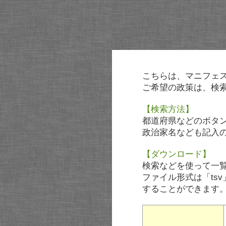
こちらは、マニフェ
ご希望の政策は、検
【検索方法】
都道府県などのボタ
政治家名なども記入
【ダウンロード】
検索などを使って一
ファイル形式は「tsv
することができます