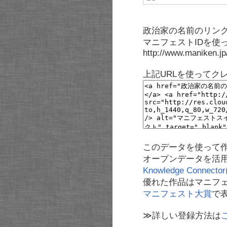
政治家の名前のリンク
マニフェストIDを使
http://www.maniken.j
上記URLを使ってク
このデータを使って
オープンデータを活
Knowledge Connector
優れた作品はマニフ
マニフェスト大賞
で
≫詳しい登録方法は