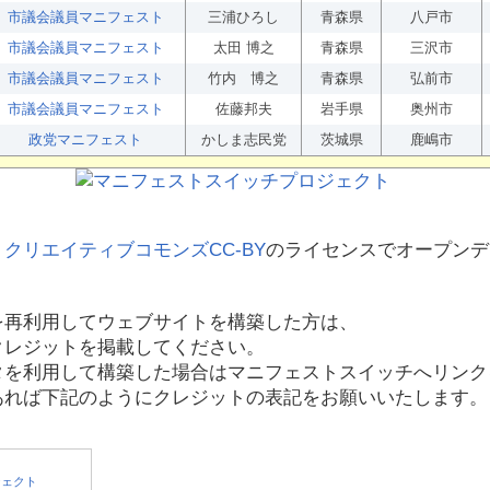
市議会議員マニフェスト
三浦ひろし
青森県
八戸市
市議会議員マニフェスト
太田 博之
青森県
三沢市
市議会議員マニフェスト
竹内 博之
青森県
弘前市
市議会議員マニフェスト
佐藤邦夫
岩手県
奥州市
政党マニフェスト
かしま志民党
茨城県
鹿嶋市
、
クリエイティブコモンズCC-BY
のライセンスでオープンデ
を再利用してウェブサイトを構築した方は、
クレジットを掲載してください。
タを利用して構築した場合はマニフェストスイッチへリンク
あれば下記のようにクレジットの表記をお願いいたします。