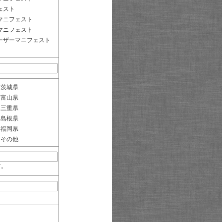
ェスト
マニフェスト
マニフェスト
ーザーマニフェスト
茨城県
富山県
三重県
島根県
福岡県
その他
す。