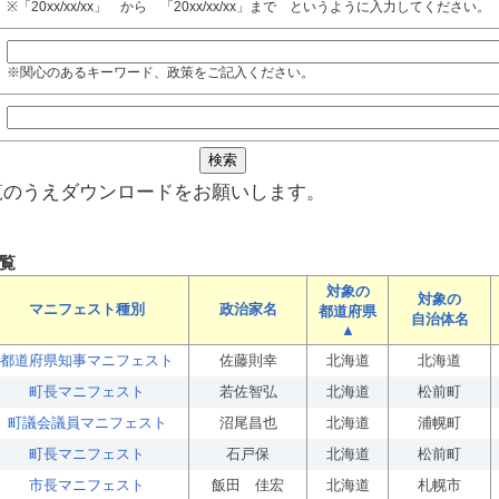
※「20xx/xx/xx」 から 「20xx/xx/xx」まで というように入力してください。
※関心のあるキーワード、政策をご記入ください。
覧のうえダウンロードをお願いします。
覧
対象の
対象の
マニフェスト種別
政治家名
都道府県
自治体名
▲
都道府県知事マニフェスト
佐藤則幸
北海道
北海道
町長マニフェスト
若佐智弘
北海道
松前町
町議会議員マニフェスト
沼尾昌也
北海道
浦幌町
町長マニフェスト
石戸保
北海道
松前町
市長マニフェスト
飯田 佳宏
北海道
札幌市