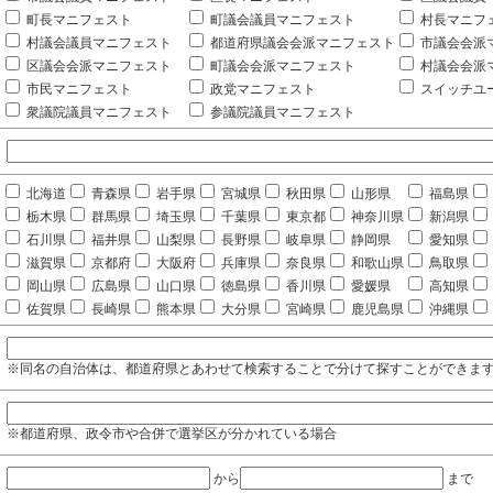
町長マニフェスト
町議会議員マニフェスト
村長マニフ
村議会議員マニフェスト
都道府県議会会派マニフェスト
市議会会派
区議会会派マニフェスト
町議会会派マニフェスト
村議会会派
市民マニフェスト
政党マニフェスト
スイッチユ
衆議院議員マニフェスト
参議院議員マニフェスト
北海道
青森県
岩手県
宮城県
秋田県
山形県
福島県
栃木県
群馬県
埼玉県
千葉県
東京都
神奈川県
新潟県
石川県
福井県
山梨県
長野県
岐阜県
静岡県
愛知県
滋賀県
京都府
大阪府
兵庫県
奈良県
和歌山県
鳥取県
岡山県
広島県
山口県
徳島県
香川県
愛媛県
高知県
佐賀県
長崎県
熊本県
大分県
宮崎県
鹿児島県
沖縄県
※同名の自治体は、都道府県とあわせて検索することで分けて探すことができま
※都道府県、政令市や合併で選挙区が分かれている場合
から
まで