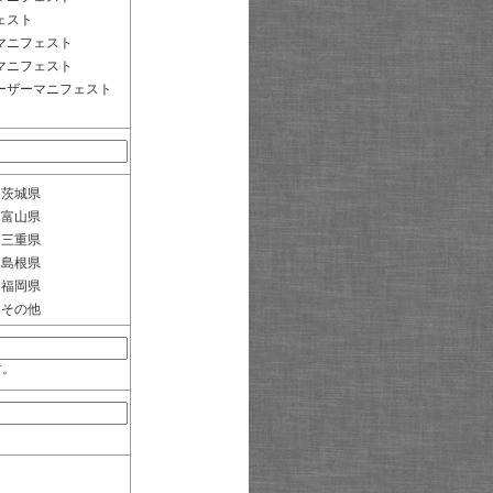
ェスト
マニフェスト
マニフェスト
ーザーマニフェスト
茨城県
富山県
三重県
島根県
福岡県
その他
す。