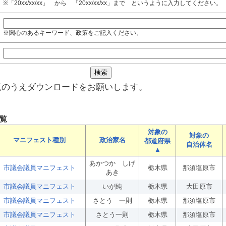
※「20xx/xx/xx」 から 「20xx/xx/xx」まで というように入力してください。
※関心のあるキーワード、政策をご記入ください。
覧のうえダウンロードをお願いします。
覧
対象の
対象の
マニフェスト種別
政治家名
都道府県
自治体名
▲
あかつか しげ
市議会議員マニフェスト
栃木県
那須塩原市
あき
市議会議員マニフェスト
いが純
栃木県
大田原市
市議会議員マニフェスト
さとう 一則
栃木県
那須塩原市
市議会議員マニフェスト
さとう一則
栃木県
那須塩原市