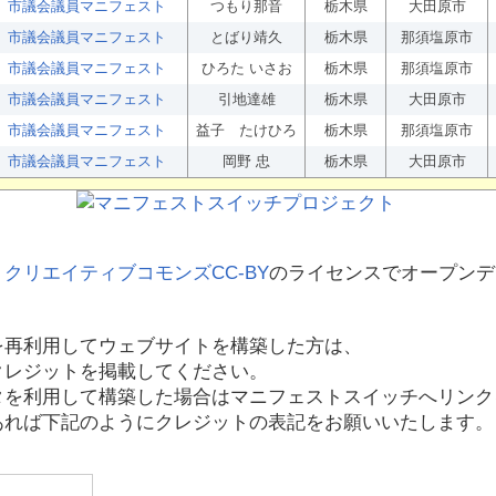
市議会議員マニフェスト
つもり那音
栃木県
大田原市
市議会議員マニフェスト
とばり靖久
栃木県
那須塩原市
市議会議員マニフェスト
ひろた いさお
栃木県
那須塩原市
市議会議員マニフェスト
引地達雄
栃木県
大田原市
市議会議員マニフェスト
益子 たけひろ
栃木県
那須塩原市
市議会議員マニフェスト
岡野 忠
栃木県
大田原市
、
クリエイティブコモンズCC-BY
のライセンスでオープンデ
を再利用してウェブサイトを構築した方は、
クレジットを掲載してください。
タを利用して構築した場合はマニフェストスイッチへリンク
あれば下記のようにクレジットの表記をお願いいたします。