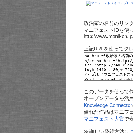
政治家の名前のリンク
マニフェストIDを使
http://www.maniken.j
上記URLを使ってク
このデータを使って
オープンデータを活
Knowledge Connector
優れた作品はマニフ
マニフェスト大賞
で
≫詳しい登録方法は