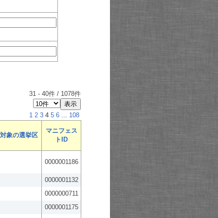
31
-
40
件 /
1078
件
1
2
3
4
5
6
...
108
マニフェス
対象の選挙区
トID
0000001186
0000001132
0000000711
0000001175