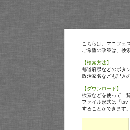
こちらは、マニフェ
ご希望の政策は、検
【検索方法】
都道府県などのボタ
政治家名なども記入
【ダウンロード】
検索などを使って一
ファイル形式は「tsv
することができます