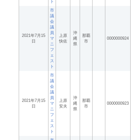
ト
市
議
会
議
員
沖
2021年7月15
上原
那覇
マ
縄
0000000924
日
快佐
市
ニ
県
フ
ェ
ス
ト
市
議
会
議
員
沖
2021年7月15
上原
那覇
マ
縄
0000000923
日
安夫
市
ニ
県
フ
ェ
ス
ト