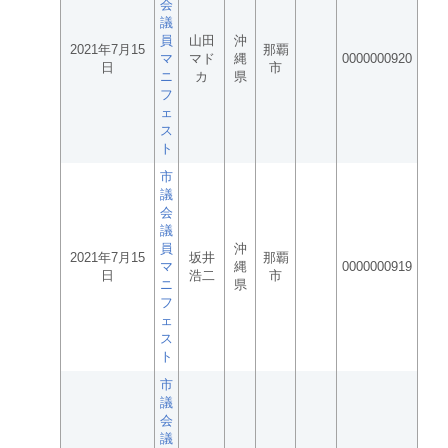
会
議
員
山田
沖
2021年7月15
那覇
マ
マド
縄
0000000920
日
市
ニ
カ
県
フ
ェ
ス
ト
市
議
会
議
員
沖
2021年7月15
坂井
那覇
マ
縄
0000000919
日
浩二
市
ニ
県
フ
ェ
ス
ト
市
議
会
議