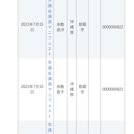
市
議
会
議
員
沖
2021年7月15
糸数
那覇
マ
縄
0000000922
日
昌洋
市
ニ
県
フ
ェ
ス
ト
市
議
会
議
員
沖
2021年7月15
糸数
那覇
マ
縄
0000000921
日
貴子
市
ニ
県
フ
ェ
ス
ト
市
議