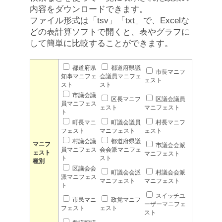
内容をダウンロードできます。
ファイル形式は「tsv」「txt」で、Excelな
どの表計算ソフトで開くと、表やグラフに
して簡単に比較することができます。
都道府県
都道府県議
市長マニフ
知事マニフェ
会議員マニフェ
ェスト
スト
スト
市議会議
区長マニフ
区議会議員
員マニフェス
ェスト
マニフェスト
ト
町長マニ
町議会議員
村長マニフ
フェスト
マニフェスト
ェスト
村議会議
都道府県議
マニフ
市議会会派
員マニフェス
会会派マニフェ
ェスト
マニフェスト
ト
スト
種別
区議会会
町議会会派
村議会会派
派マニフェス
マニフェスト
マニフェスト
ト
スイッチユ
市民マニ
政党マニフ
ーザーマニフェ
フェスト
ェスト
スト