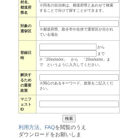
村名、
※同名の自治体は、都道府県とあわせて検索
都道府
することで分けて探すことができます。
県名
対象の
※都道府県、政令市や合併で選挙区が分かれ
選挙区
ている場合
から
登録日
まで
時
※「20xx/xx/xx」 から 「20xx/xx/xx」ま
で というように入力してください。
解決す
るため
※関心のあるキーワード、政策をご記入くだ
の重要
さい。
政策
マニフ
ェスト
ID
利用方法
、
FAQ
を閲覧のうえ
ダウンロードをお願いしま