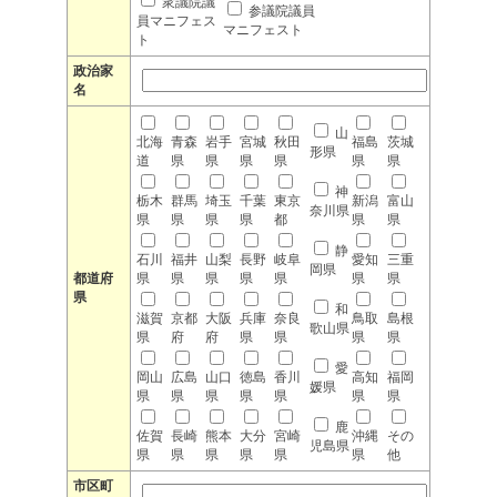
衆議院議
参議院議員
員マニフェス
マニフェスト
ト
政治家
名
山
北海
青森
岩手
宮城
秋田
福島
茨城
形県
道
県
県
県
県
県
県
神
栃木
群馬
埼玉
千葉
東京
新潟
富山
奈川県
県
県
県
県
都
県
県
静
石川
福井
山梨
長野
岐阜
愛知
三重
岡県
都道府
県
県
県
県
県
県
県
県
和
滋賀
京都
大阪
兵庫
奈良
鳥取
島根
歌山県
県
府
府
県
県
県
県
愛
岡山
広島
山口
徳島
香川
高知
福岡
媛県
県
県
県
県
県
県
県
鹿
佐賀
長崎
熊本
大分
宮崎
沖縄
その
児島県
県
県
県
県
県
県
他
市区町