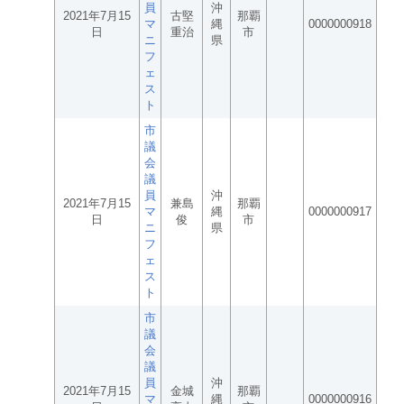
員
沖
2021年7月15
古堅
那覇
マ
縄
0000000918
日
重治
市
ニ
県
フ
ェ
ス
ト
市
議
会
議
員
沖
2021年7月15
兼島
那覇
マ
縄
0000000917
日
俊
市
ニ
県
フ
ェ
ス
ト
市
議
会
議
員
沖
2021年7月15
金城
那覇
マ
縄
0000000916