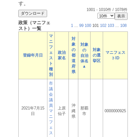
す。
1001
-
1010
件 /
1078
件
政策（マニフェ
1
...
99
100
101
102
103
...
108
スト）一覧
マ
対
ニ
象
対象
フ
の
対象
の
ェ
政治
マニフェス
登録年月日
都
の選
自治
ス
家名
トID
道
挙区
体名
ト
府
▲
種
県
別
市
議
会
議
員
沖
2021年7月15
上原
那覇
マ
縄
0000000925
日
仙子
市
ニ
県
フ
ェ
ス