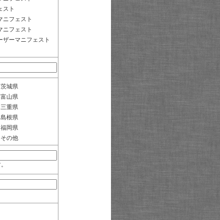
ェスト
マニフェスト
マニフェスト
ーザーマニフェスト
茨城県
富山県
三重県
島根県
福岡県
その他
す。