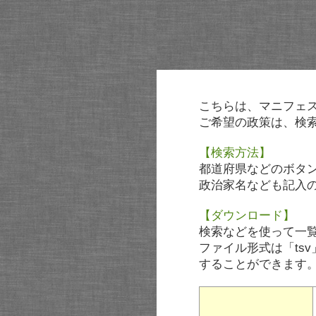
こちらは、マニフェ
ご希望の政策は、検
【検索方法】
都道府県などのボタ
政治家名なども記入
【ダウンロード】
検索などを使って一
ファイル形式は「tsv
することができます