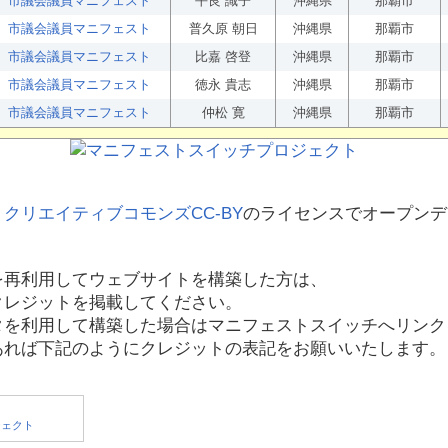
市議会議員マニフェスト
平良 識子
沖縄県
那覇市
市議会議員マニフェスト
普久原 朝日
沖縄県
那覇市
市議会議員マニフェスト
比嘉 啓登
沖縄県
那覇市
市議会議員マニフェスト
徳永 貴志
沖縄県
那覇市
市議会議員マニフェスト
仲松 寛
沖縄県
那覇市
、
クリエイティブコモンズCC-BY
のライセンスでオープンデ
を再利用してウェブサイトを構築した方は、
クレジットを掲載してください。
タを利用して構築した場合はマニフェストスイッチへリンク
あれば下記のようにクレジットの表記をお願いいたします。