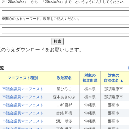
※「20xx/xx/xx」 から 「20xx/xx/xx」まで というように入力してください。
※関心のあるキーワード、政策をご記入ください。
覧のうえダウンロードをお願いします。
覧
対象の
対象の
マニフェスト種別
政治家名
都道府県
自治体名 ▲
市議会議員マニフェスト
星ひろこ
栃木県
那須塩原市
市議会議員マニフェスト
森本あきのぶ
栃木県
那須塩原市
市議会議員マニフェスト
ヨギ 喜邦
沖縄県
那覇市
市議会議員マニフェスト
當銘 和樹
沖縄県
那覇市
市議会議員マニフェスト
湧川 朝渉
沖縄県
那覇市