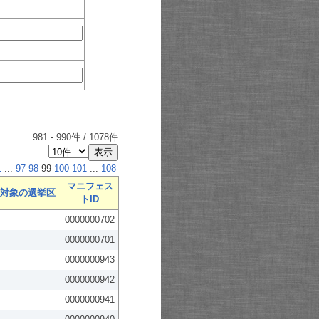
981
-
990
件 /
1078
件
1
...
97
98
99
100
101
...
108
マニフェス
対象の選挙区
トID
0000000702
0000000701
0000000943
0000000942
0000000941