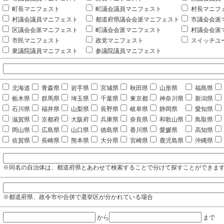
町長マニフェスト
町議会議員マニフェスト
村長マニフ
村議会議員マニフェスト
都道府県議会会派マニフェスト
市議会会派
区議会会派マニフェスト
町議会会派マニフェスト
村議会会派
市民マニフェスト
政党マニフェスト
スイッチユ
衆議院議員マニフェスト
参議院議員マニフェスト
北海道
青森県
岩手県
宮城県
秋田県
山形県
福島県
栃木県
群馬県
埼玉県
千葉県
東京都
神奈川県
新潟県
石川県
福井県
山梨県
長野県
岐阜県
静岡県
愛知県
滋賀県
京都府
大阪府
兵庫県
奈良県
和歌山県
鳥取県
岡山県
広島県
山口県
徳島県
香川県
愛媛県
高知県
佐賀県
長崎県
熊本県
大分県
宮崎県
鹿児島県
沖縄県
※同名の自治体は、都道府県とあわせて検索することで分けて探すことができま
※都道府県、政令市や合併で選挙区が分かれている場合
から
まで