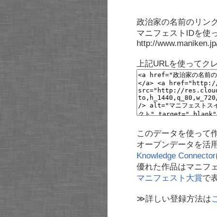
政治家の名前のリンク
マニフェストIDを使
http://www.maniken.j
上記URLを使ってク
このデータを使って
オープンデータを活
Knowledge Connector
優れた作品はマニフ
マニフェスト大賞
で
≫詳しい登録方法は