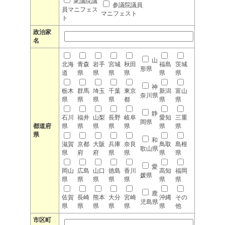
衆議院議
参議院議員
員マニフェス
マニフェスト
ト
政治家
名
山
北海
青森
岩手
宮城
秋田
福島
茨城
形県
道
県
県
県
県
県
県
神
栃木
群馬
埼玉
千葉
東京
新潟
富山
奈川県
県
県
県
県
都
県
県
静
石川
福井
山梨
長野
岐阜
愛知
三重
岡県
都道府
県
県
県
県
県
県
県
県
和
滋賀
京都
大阪
兵庫
奈良
鳥取
島根
歌山県
県
府
府
県
県
県
県
愛
岡山
広島
山口
徳島
香川
高知
福岡
媛県
県
県
県
県
県
県
県
鹿
佐賀
長崎
熊本
大分
宮崎
沖縄
その
児島県
県
県
県
県
県
県
他
市区町