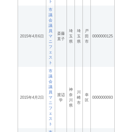
ト
市
議
会
議
員
埼
埼
戸
斎藤
2015年4月6日
マ
玉
玉
田
0000000125
直子
ニ
県
県
市
フ
ェ
ス
ト
市
議
会
議
神
員
川
渡辺
奈
幸
2015年4月2日
マ
崎
0000000093
学
川
区
ニ
市
県
フ
ェ
ス
ト