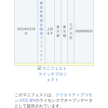
都
道
府
県
議
会
江
東
東
2021年6月29
議
上田
戸
京
京
0000000829
日
員
令子
川
都
都
マ
区
ニ
フ
ェ
ス
ト
このマニフェストは、
クリエイティブコモ
ンズCC-BY
のライセンスでオープンデータ
として提供されています。