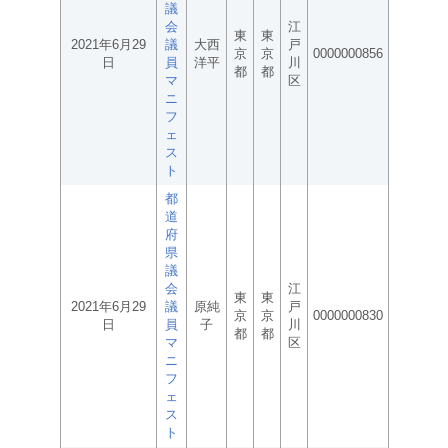
議
会
江
東
東
2021年6月29
議
大西
戸
京
京
0000000856
日
員
洋平
川
都
都
マ
区
ニ
フ
ェ
ス
ト
都
道
府
県
議
会
江
東
東
2021年6月29
議
原純
戸
京
京
0000000830
日
員
子
川
都
都
マ
区
ニ
フ
ェ
ス
ト