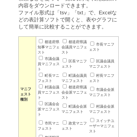
内容をダウンロードできます。
ファイル形式は「tsv」「txt」で、Excelな
どの表計算ソフトで開くと、表やグラフに
して簡単に比較することができます。
都道府県
都道府県議
市長マニフ
知事マニフェ
会議員マニフェ
ェスト
スト
スト
市議会議
区長マニフ
区議会議員
員マニフェス
ェスト
マニフェスト
ト
町長マニ
町議会議員
村長マニフ
フェスト
マニフェスト
ェスト
村議会議
都道府県議
マニフ
市議会会派
員マニフェス
会会派マニフェ
ェスト
マニフェスト
ト
スト
種別
区議会会
町議会会派
村議会会派
派マニフェス
マニフェスト
マニフェスト
ト
スイッチユ
市民マニ
政党マニフ
ーザーマニフェ
フェスト
ェスト
スト