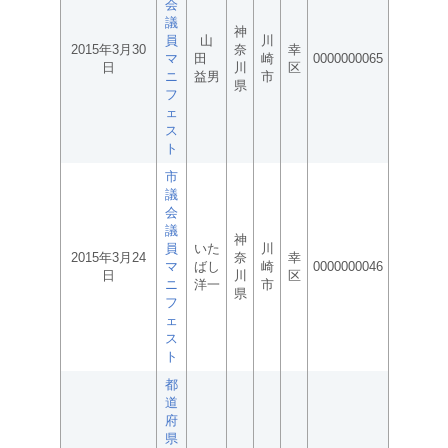
会
議
神
員
山
川
2015年3月30
奈
幸
マ
田
崎
0000000065
日
川
区
ニ
益男
市
県
フ
ェ
ス
ト
市
議
会
議
神
員
いた
川
2015年3月24
奈
幸
マ
ばし
崎
0000000046
日
川
区
ニ
洋一
市
県
フ
ェ
ス
ト
都
道
府
県