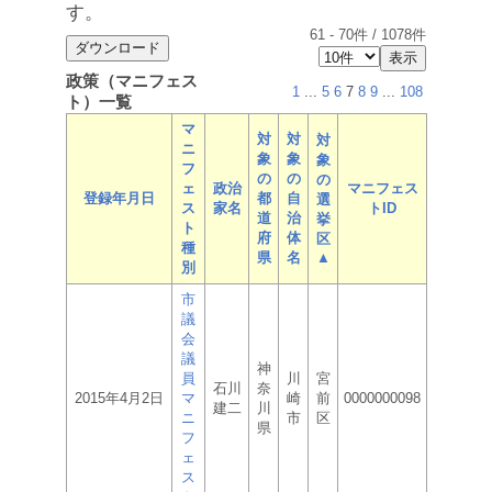
す。
61
-
70
件 /
1078
件
政策（マニフェス
1
...
5
6
7
8
9
...
108
ト）一覧
マ
対
対
対
ニ
象
象
象
フ
の
の
の
ェ
政治
マニフェス
登録年月日
都
自
選
ス
家名
トID
道
治
挙
ト
府
体
区
種
県
名
▲
別
市
議
会
議
神
員
川
宮
石川
奈
2015年4月2日
マ
崎
前
0000000098
建二
川
ニ
市
区
県
フ
ェ
ス