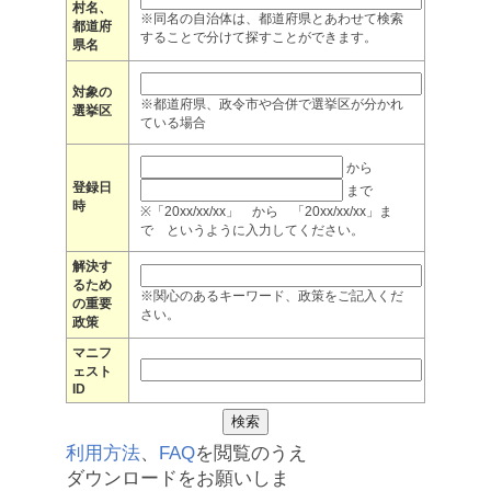
村名、
※同名の自治体は、都道府県とあわせて検索
都道府
することで分けて探すことができます。
県名
対象の
※都道府県、政令市や合併で選挙区が分かれ
選挙区
ている場合
から
登録日
まで
時
※「20xx/xx/xx」 から 「20xx/xx/xx」ま
で というように入力してください。
解決す
るため
※関心のあるキーワード、政策をご記入くだ
の重要
さい。
政策
マニフ
ェスト
ID
利用方法
、
FAQ
を閲覧のうえ
ダウンロードをお願いしま