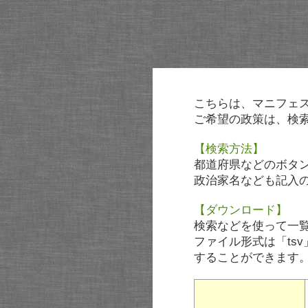
こちらは、マニフェ
ご希望の政策は、検
【検索方法】
都道府県などのボタ
政治家名なども記入
【ダウンロード】
検索などを使って一
ファイル形式は「tsv
することができます