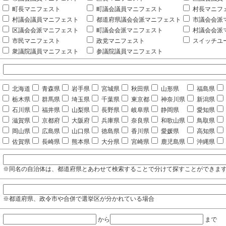
町長マニフェスト
町議会議員マニフェスト
村長マニフ
村議会議員マニフェスト
都道府県議会会派マニフェスト
市議会会派
区議会会派マニフェスト
町議会会派マニフェスト
村議会会派
市民マニフェスト
政党マニフェスト
スイッチユ
衆議院議員マニフェスト
参議院議員マニフェスト
北海道
青森県
岩手県
宮城県
秋田県
山形県
福島県
栃木県
群馬県
埼玉県
千葉県
東京都
神奈川県
新潟県
石川県
福井県
山梨県
長野県
岐阜県
静岡県
愛知県
滋賀県
京都府
大阪府
兵庫県
奈良県
和歌山県
鳥取県
岡山県
広島県
山口県
徳島県
香川県
愛媛県
高知県
佐賀県
長崎県
熊本県
大分県
宮崎県
鹿児島県
沖縄県
※同名の自治体は、都道府県とあわせて検索することで分けて探すことができま
※都道府県、政令市や合併で選挙区が分かれている場合
から
まで