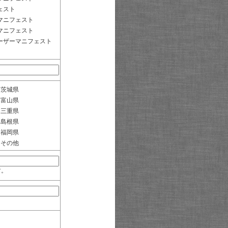
ェスト
マニフェスト
マニフェスト
ーザーマニフェスト
茨城県
富山県
三重県
島根県
福岡県
その他
す。