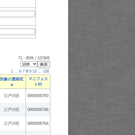
71
-
80
件 /
1078
件
1
...
6
7
8
9
10
...
108
マニフェス
対象の選挙区
▲
トID
江戸川区
0000000793
江戸川区
0000000766
江戸川区
0000000764