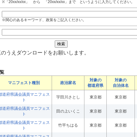
※「20xx/xx/xx」 から 「20xx/xx/xx」まで というように入力してください。
※関心のあるキーワード、政策をご記入ください。
覧のうえダウンロードをお願いします。
覧
対象の
対象の
マニフェスト種別
政治家名
都道府県
自治体名
都道府県議会議員マニフェス
宇田川さとし
東京都
東京都
ト
都道府県議会議員マニフェス
田の上いくこ
東京都
東京都
ト
都道府県議会議員マニフェス
竹平ちはる
東京都
東京都
ト
都道府県議会議員マニフェス