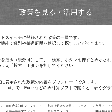
政策を見る・活用する
ストスイッチに登録された政策の一覧です。
索機能で種別や都道府県を選択して探すことができます。
ンを選択（複数可）して、「検索」ボタンを押すと表示され
のうえ「検索」ボタンを押してください。
覧に表示された政策の内容をダウンロードできます。
」「txt」で、Excelなどの表計算ソフトで開くと、表や
。
都道府県知事マニフェスト
都道府県議会議員マニフェスト
市長マニフ
市議会議員マニフェスト
区長マニフェスト
区議会議員