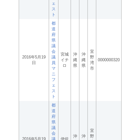
ェ
ス
ト
都
道
府
県
議
会
宜
宮城
沖
沖
2016年5月19
議
野
イチ
縄
縄
0000000320
日
員
湾
ロ
県
県
マ
市
ニ
フ
ェ
ス
ト
都
道
府
県
議
宜
会
沖
沖
野
2016年5月19
議
伊佐