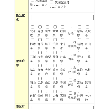
衆議院議
参議院議員
員マニフェス
マニフェスト
ト
政治家
名
山
北海
青森
岩手
宮城
秋田
福島
茨城
形県
道
県
県
県
県
県
県
神
栃木
群馬
埼玉
千葉
東京
新潟
富山
奈川県
県
県
県
県
都
県
県
静
石川
福井
山梨
長野
岐阜
愛知
三重
岡県
都道府
県
県
県
県
県
県
県
県
和
滋賀
京都
大阪
兵庫
奈良
鳥取
島根
歌山県
県
府
府
県
県
県
県
愛
岡山
広島
山口
徳島
香川
高知
福岡
媛県
県
県
県
県
県
県
県
鹿
佐賀
長崎
熊本
大分
宮崎
沖縄
その
児島県
県
県
県
県
県
県
他
市区町