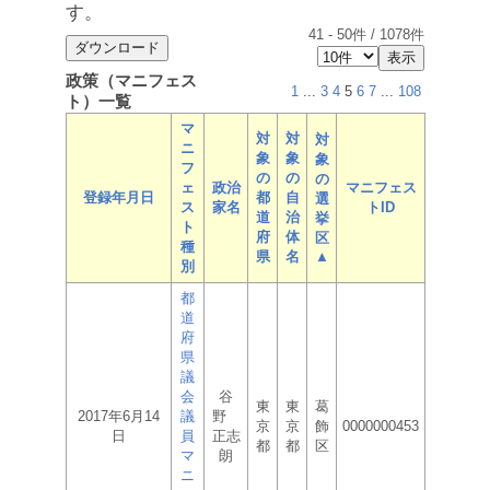
す。
41
-
50
件 /
1078
件
政策（マニフェス
1
...
3
4
5
6
7
...
108
ト）一覧
マ
対
対
対
ニ
象
象
象
フ
の
の
の
ェ
政治
マニフェス
登録年月日
都
自
選
ス
家名
トID
道
治
挙
ト
府
体
区
種
県
名
▲
別
都
道
府
県
議
会
谷
東
東
葛
2017年6月14
議
野
京
京
飾
0000000453
日
員
正志
都
都
区
マ
朗
ニ