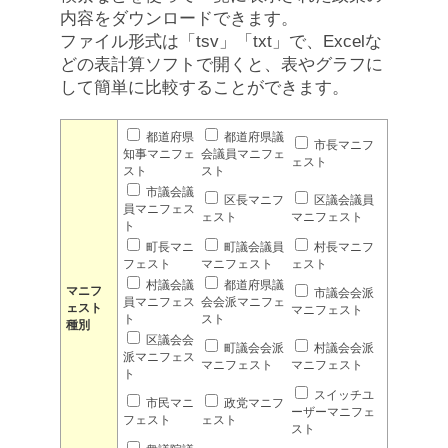
内容をダウンロードできます。
ファイル形式は「tsv」「txt」で、Excelな
どの表計算ソフトで開くと、表やグラフに
して簡単に比較することができます。
都道府県
都道府県議
市長マニフ
知事マニフェ
会議員マニフェ
ェスト
スト
スト
市議会議
区長マニフ
区議会議員
員マニフェス
ェスト
マニフェスト
ト
町長マニ
町議会議員
村長マニフ
フェスト
マニフェスト
ェスト
村議会議
都道府県議
マニフ
市議会会派
員マニフェス
会会派マニフェ
ェスト
マニフェスト
ト
スト
種別
区議会会
町議会会派
村議会会派
派マニフェス
マニフェスト
マニフェスト
ト
スイッチユ
市民マニ
政党マニフ
ーザーマニフェ
フェスト
ェスト
スト