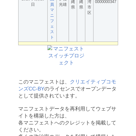
縄
縄
湾
0000000347
日
員
光雄
県
県
市
マ
区
ニ
フ
ェ
ス
ト
このマニフェストは、
クリエイティブコモ
ンズCC-BY
のライセンスでオープンデータ
として提供されています。
マニフェストデータを再利用してウェブサ
イトを構築した方は、
各マニフェストへのクレジットを掲載して
ください。