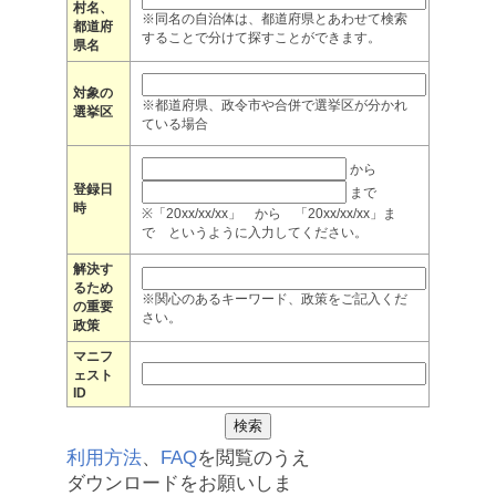
村名、
※同名の自治体は、都道府県とあわせて検索
都道府
することで分けて探すことができます。
県名
対象の
※都道府県、政令市や合併で選挙区が分かれ
選挙区
ている場合
から
登録日
まで
時
※「20xx/xx/xx」 から 「20xx/xx/xx」ま
で というように入力してください。
解決す
るため
※関心のあるキーワード、政策をご記入くだ
の重要
さい。
政策
マニフ
ェスト
ID
利用方法
、
FAQ
を閲覧のうえ
ダウンロードをお願いしま