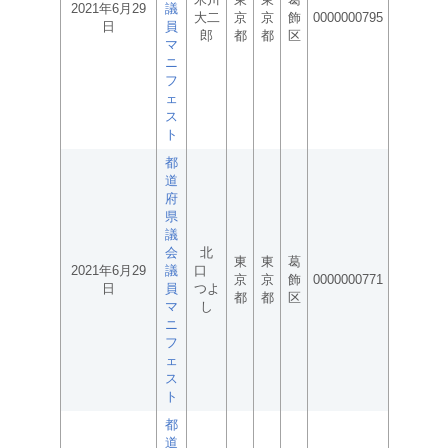
2021年6月29
議
大二
京
京
飾
0000000795
日
員
郎
都
都
区
マ
ニ
フ
ェ
ス
ト
都
道
府
県
議
会
北
東
東
葛
2021年6月29
議
口
京
京
飾
0000000771
日
員
つよ
都
都
区
マ
し
ニ
フ
ェ
ス
ト
都
道