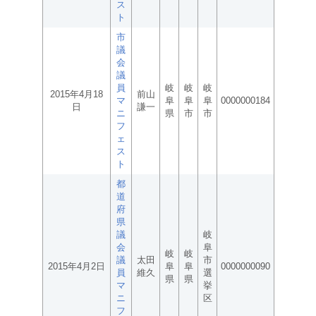
ス
ト
市
議
会
議
員
岐
岐
岐
2015年4月18
前山
マ
阜
阜
阜
0000000184
日
謙一
ニ
県
市
市
フ
ェ
ス
ト
都
道
府
県
議
岐
会
阜
岐
岐
議
太田
市
2015年4月2日
阜
阜
0000000090
員
維久
選
県
県
マ
挙
ニ
区
フ