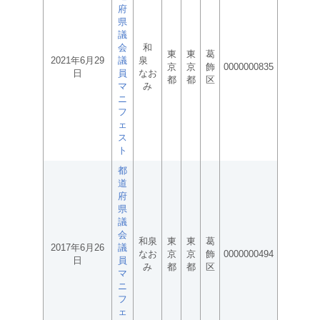
府
県
議
会
和
東
東
葛
2021年6月29
議
泉
京
京
飾
0000000835
日
員
なお
都
都
区
マ
み
ニ
フ
ェ
ス
ト
都
道
府
県
議
会
和泉
東
東
葛
2017年6月26
議
なお
京
京
飾
0000000494
日
員
み
都
都
区
マ
ニ
フ
ェ