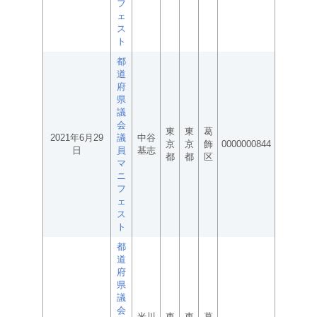
フ
ェ
ス
ト
都
道
府
県
議
会
東
東
葛
2021年6月29
議
中谷
京
京
飾
0000000844
日
員
基志
都
都
区
マ
ニ
フ
ェ
ス
ト
都
道
府
県
議
会
米川
東
東
葛