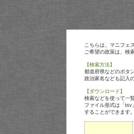
こちらは、マニフェ
ご希望の政策は、検
【検索方法】
都道府県などのボタ
政治家名なども記入
【ダウンロード】
検索などを使って一
ファイル形式は「tsv
することができます