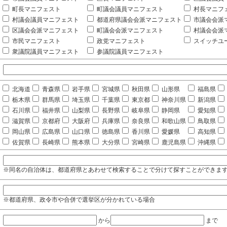
町長マニフェスト
町議会議員マニフェスト
村長マニフ
村議会議員マニフェスト
都道府県議会会派マニフェスト
市議会会派
区議会会派マニフェスト
町議会会派マニフェスト
村議会会派
市民マニフェスト
政党マニフェスト
スイッチユ
衆議院議員マニフェスト
参議院議員マニフェスト
北海道
青森県
岩手県
宮城県
秋田県
山形県
福島県
栃木県
群馬県
埼玉県
千葉県
東京都
神奈川県
新潟県
石川県
福井県
山梨県
長野県
岐阜県
静岡県
愛知県
滋賀県
京都府
大阪府
兵庫県
奈良県
和歌山県
鳥取県
岡山県
広島県
山口県
徳島県
香川県
愛媛県
高知県
佐賀県
長崎県
熊本県
大分県
宮崎県
鹿児島県
沖縄県
※同名の自治体は、都道府県とあわせて検索することで分けて探すことができま
※都道府県、政令市や合併で選挙区が分かれている場合
から
まで