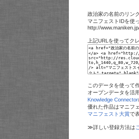
政治家の名前のリンク
マニフェストIDを使
http://www.maniken.j
上記URLを使ってク
このデータを使って
オープンデータを活
Knowledge Connector
優れた作品はマニフ
マニフェスト大賞
で
≫詳しい登録方法は