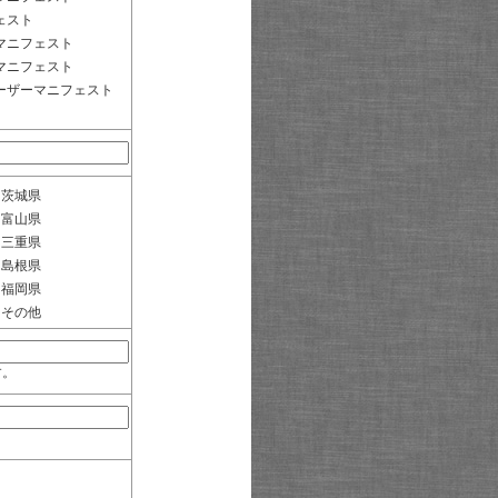
ェスト
マニフェスト
マニフェスト
ーザーマニフェスト
茨城県
富山県
三重県
島根県
福岡県
その他
す。