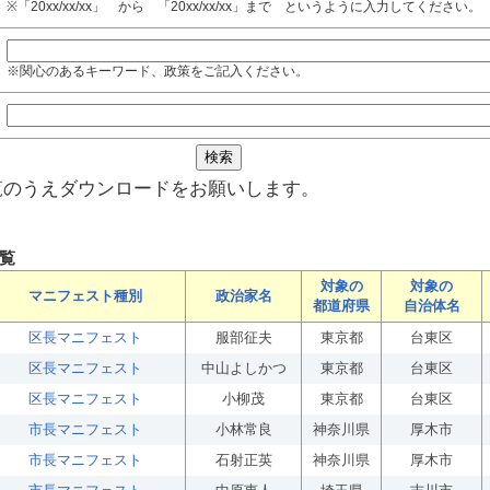
※「20xx/xx/xx」 から 「20xx/xx/xx」まで というように入力してください。
※関心のあるキーワード、政策をご記入ください。
覧のうえダウンロードをお願いします。
覧
対象の
対象の
マニフェスト種別
政治家名
都道府県
自治体名
区長マニフェスト
服部征夫
東京都
台東区
区長マニフェスト
中山よしかつ
東京都
台東区
区長マニフェスト
小柳茂
東京都
台東区
市長マニフェスト
小林常良
神奈川県
厚木市
市長マニフェスト
石射正英
神奈川県
厚木市