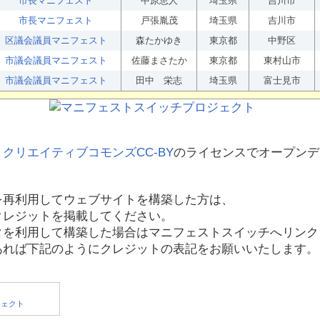
市長マニフェスト
中原恵人
埼玉県
吉川市
市長マニフェスト
戸張胤茂
埼玉県
吉川市
区議会議員マニフェスト
森たかゆき
東京都
中野区
市議会議員マニフェスト
佐藤まさたか
東京都
東村山市
市議会議員マニフェスト
田中 栄志
埼玉県
富士見市
、
クリエイティブコモンズCC-BY
のライセンスでオープンデ
を再利用してウェブサイトを構築した方は、
クレジットを掲載してください。
タを利用して構築した場合はマニフェストスイッチへリンク
あれば下記のようにクレジットの表記をお願いいたします。