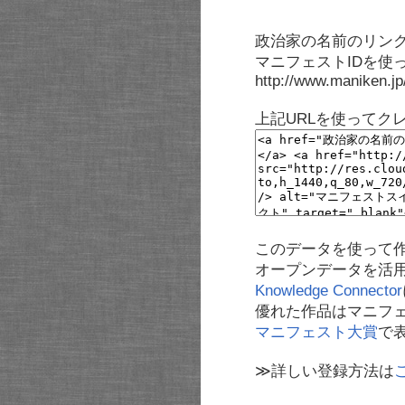
政治家の名前のリンク
マニフェストIDを使
http://www.maniken.j
上記URLを使ってク
このデータを使って
オープンデータを活
Knowledge Connector
優れた作品はマニフ
マニフェスト大賞
で
≫詳しい登録方法は