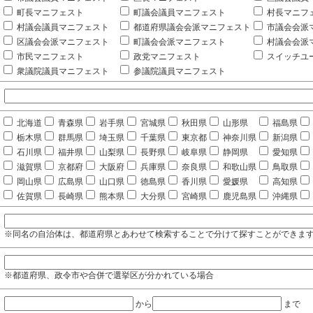
町長マニフェスト
町議会議員マニフェスト
村長マニフ
村議会議員マニフェスト
都道府県議会会派マニフェスト
市議会会派
区議会会派マニフェスト
町議会会派マニフェスト
村議会会派
市民マニフェスト
政党マニフェスト
スイッチユ
衆議院議員マニフェスト
参議院議員マニフェスト
北海道
青森県
岩手県
宮城県
秋田県
山形県
福島県
栃木県
群馬県
埼玉県
千葉県
東京都
神奈川県
新潟県
石川県
福井県
山梨県
長野県
岐阜県
静岡県
愛知県
滋賀県
京都府
大阪府
兵庫県
奈良県
和歌山県
鳥取県
岡山県
広島県
山口県
徳島県
香川県
愛媛県
高知県
佐賀県
長崎県
熊本県
大分県
宮崎県
鹿児島県
沖縄県
※同名の自治体は、都道府県とあわせて検索することで分けて探すことができま
※都道府県、政令市や合併で選挙区が分かれている場合
から
まで