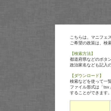
こちらは、マニフェ
ご希望の政策は、検
【検索方法】
都道府県などのボタ
政治家名なども記入
【ダウンロード】
検索などを使って一
ファイル形式は「tsv
することができます