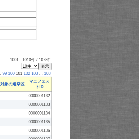
1001
-
1010
件 /
1078
件
.
99
100
101
102
103
...
108
マニフェス
対象の選挙区
トID
0000001132
0000001133
0000001134
0000001135
0000001136