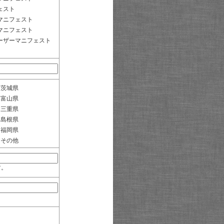
ェスト
マニフェスト
マニフェスト
ーザーマニフェスト
茨城県
富山県
三重県
島根県
福岡県
その他
す。