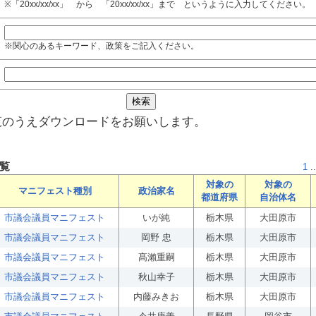
※「20xx/xx/xx」 から 「20xx/xx/xx」まで というように入力してください。
※関心のあるキーワード、政策をご記入ください。
覧のうえダウンロードをお願いします。
覧
1
..
対象の
対象の
マニフェスト種別
政治家名
都道府県
自治体名
市議会議員マニフェスト
いが純
栃木県
大田原市
市議会議員マニフェスト
岡野 忠
栃木県
大田原市
市議会議員マニフェスト
髙瀨重嗣
栃木県
大田原市
市議会議員マニフェスト
秋山幸子
栃木県
大田原市
市議会議員マニフェスト
内藤みきお
栃木県
大田原市