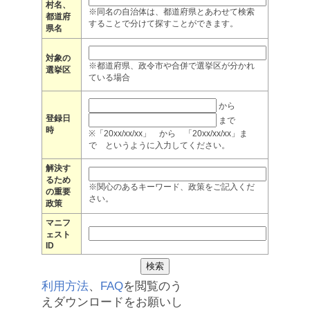
村名、
※同名の自治体は、都道府県とあわせて検索
都道府
することで分けて探すことができます。
県名
対象の
※都道府県、政令市や合併で選挙区が分かれ
選挙区
ている場合
から
登録日
まで
時
※「20xx/xx/xx」 から 「20xx/xx/xx」ま
で というように入力してください。
解決す
るため
※関心のあるキーワード、政策をご記入くだ
の重要
さい。
政策
マニフ
ェスト
ID
利用方法
、
FAQ
を閲覧のう
えダウンロードをお願いし