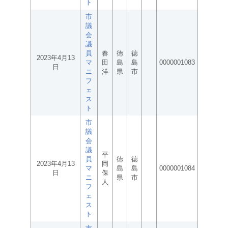
ト
市
議
会
議
員
春
徳
徳
2023年4月13
マ
田
島
島
0000001083
日
ニ
洋
県
市
フ
ェ
ス
ト
市
議
会
議
平
員
徳
徳
2023年4月13
岡
マ
島
島
0000001084
日
保
ニ
県
市
人
フ
ェ
ス
ト