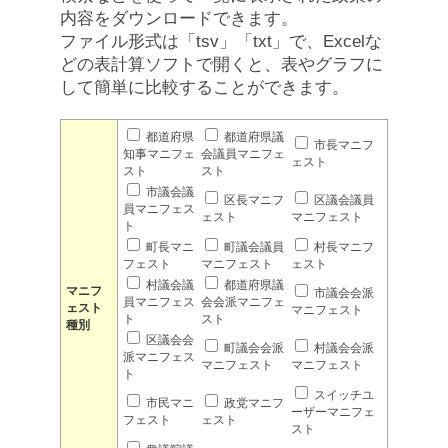
内容をダウンロードできます。
ファイル形式は「tsv」「txt」で、Excelな
どの表計算ソフトで開くと、表やグラフに
して簡単に比較することができます。
都道府県
都道府県議
市長マニフ
知事マニフェ
会議員マニフェ
ェスト
スト
スト
市議会議
区長マニフ
区議会議員
員マニフェス
ェスト
マニフェスト
ト
町長マニ
町議会議員
村長マニフ
フェスト
マニフェスト
ェスト
村議会議
都道府県議
マニフ
市議会会派
員マニフェス
会会派マニフェ
ェスト
マニフェスト
ト
スト
種別
区議会会
町議会会派
村議会会派
派マニフェス
マニフェスト
マニフェスト
ト
スイッチユ
市民マニ
政党マニフ
ーザーマニフェ
フェスト
ェスト
スト