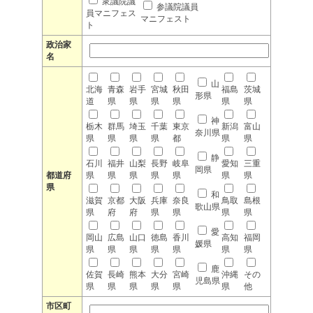
衆議院議
参議院議員
員マニフェス
マニフェスト
ト
政治家
名
山
北海
青森
岩手
宮城
秋田
福島
茨城
形県
道
県
県
県
県
県
県
神
栃木
群馬
埼玉
千葉
東京
新潟
富山
奈川県
県
県
県
県
都
県
県
静
石川
福井
山梨
長野
岐阜
愛知
三重
岡県
都道府
県
県
県
県
県
県
県
県
和
滋賀
京都
大阪
兵庫
奈良
鳥取
島根
歌山県
県
府
府
県
県
県
県
愛
岡山
広島
山口
徳島
香川
高知
福岡
媛県
県
県
県
県
県
県
県
鹿
佐賀
長崎
熊本
大分
宮崎
沖縄
その
児島県
県
県
県
県
県
県
他
市区町