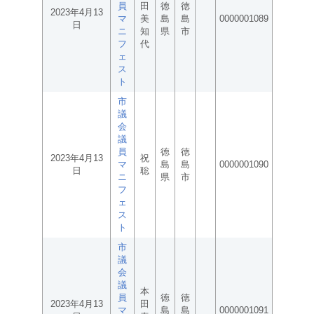
員
田
徳
徳
2023年4月13
マ
美
島
島
0000001089
日
ニ
知
県
市
フ
代
ェ
ス
ト
市
議
会
議
員
徳
徳
2023年4月13
祝
マ
島
島
0000001090
日
聡
ニ
県
市
フ
ェ
ス
ト
市
議
会
議
本
員
徳
徳
2023年4月13
田
マ
島
島
0000001091