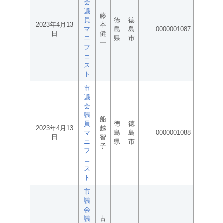
会
議
藤
員
徳
徳
2023年4月13
本
マ
島
島
0000001087
日
健
ニ
県
市
一
フ
ェ
ス
ト
市
議
会
議
船
員
徳
徳
2023年4月13
越
マ
島
島
0000001088
日
智
ニ
県
市
子
フ
ェ
ス
ト
市
議
会
議
古