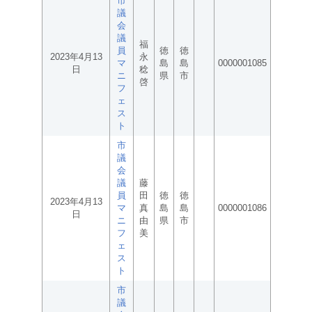
市
議
会
議
福
員
徳
徳
2023年4月13
永
マ
島
島
0000001085
日
稔
ニ
県
市
啓
フ
ェ
ス
ト
市
議
会
議
藤
員
田
徳
徳
2023年4月13
マ
真
島
島
0000001086
日
ニ
由
県
市
フ
美
ェ
ス
ト
市
議