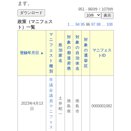
ます。
951
-
960
件 /
1078
件
政策（マニフェス
1
...
94
95
96
97
98
...
108
ト）一覧
マ
対
対
ニ
対
象
象
フ
政
象
の
の
ェ
治
の
マニフェス
登録年月日 ▲
都
自
ス
家
選
トID
道
治
ト
名
挙
府
体
種
区
県
名
別
市
議
会
議
土
員
徳
徳
2023年4月13
井
マ
島
島
0000001082
日
昭
ニ
県
市
一
フ
ェ
ス