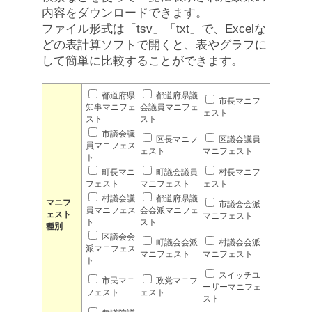
内容をダウンロードできます。
ファイル形式は「tsv」「txt」で、Excelな
どの表計算ソフトで開くと、表やグラフに
して簡単に比較することができます。
都道府県
都道府県議
市長マニフ
知事マニフェ
会議員マニフェ
ェスト
スト
スト
市議会議
区長マニフ
区議会議員
員マニフェス
ェスト
マニフェスト
ト
町長マニ
町議会議員
村長マニフ
フェスト
マニフェスト
ェスト
村議会議
都道府県議
マニフ
市議会会派
員マニフェス
会会派マニフェ
ェスト
マニフェスト
ト
スト
種別
区議会会
町議会会派
村議会会派
派マニフェス
マニフェスト
マニフェスト
ト
スイッチユ
市民マニ
政党マニフ
ーザーマニフェ
フェスト
ェスト
スト