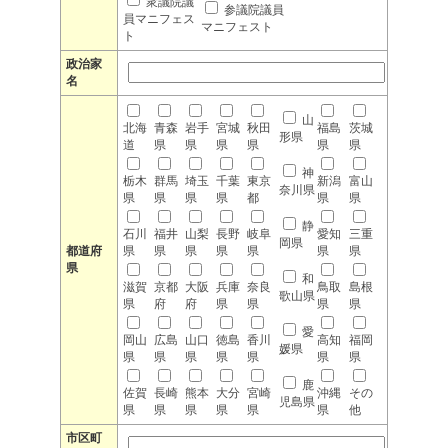
衆議院議
参議院議員
員マニフェス
マニフェスト
ト
政治家
名
山
北海
青森
岩手
宮城
秋田
福島
茨城
形県
道
県
県
県
県
県
県
神
栃木
群馬
埼玉
千葉
東京
新潟
富山
奈川県
県
県
県
県
都
県
県
静
石川
福井
山梨
長野
岐阜
愛知
三重
岡県
都道府
県
県
県
県
県
県
県
県
和
滋賀
京都
大阪
兵庫
奈良
鳥取
島根
歌山県
県
府
府
県
県
県
県
愛
岡山
広島
山口
徳島
香川
高知
福岡
媛県
県
県
県
県
県
県
県
鹿
佐賀
長崎
熊本
大分
宮崎
沖縄
その
児島県
県
県
県
県
県
県
他
市区町