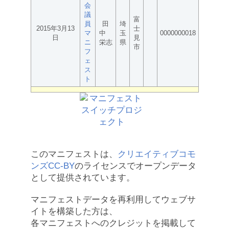
会
議
富
員
田
埼
2015年3月13
士
マ
中
玉
0000000018
日
見
ニ
栄志
県
市
フ
ェ
ス
ト
このマニフェストは、
クリエイティブコモ
ンズCC-BY
のライセンスでオープンデータ
として提供されています。
マニフェストデータを再利用してウェブサ
イトを構築した方は、
各マニフェストへのクレジットを掲載して