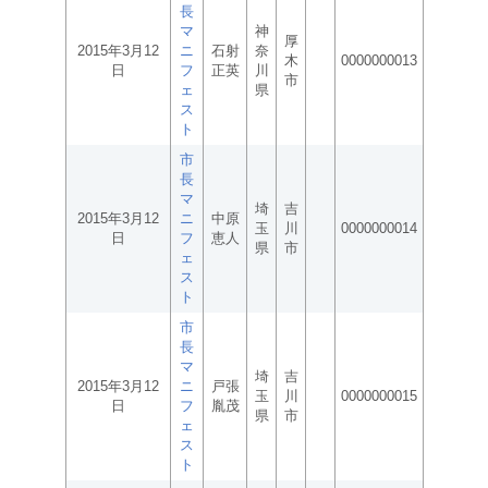
長
マ
神
厚
2015年3月12
ニ
石射
奈
木
0000000013
日
フ
正英
川
市
ェ
県
ス
ト
市
長
マ
埼
吉
2015年3月12
ニ
中原
玉
川
0000000014
日
フ
恵人
県
市
ェ
ス
ト
市
長
マ
埼
吉
2015年3月12
ニ
戸張
玉
川
0000000015
日
フ
胤茂
県
市
ェ
ス
ト