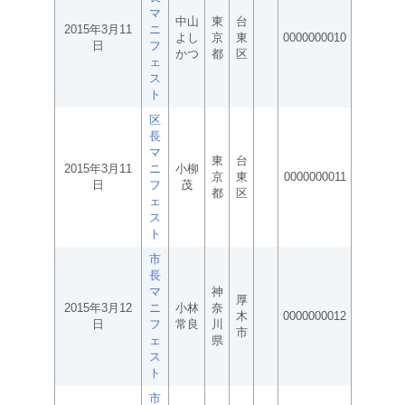
マ
中山
東
台
2015年3月11
ニ
よし
京
東
0000000010
日
フ
かつ
都
区
ェ
ス
ト
区
長
マ
東
台
2015年3月11
ニ
小柳
京
東
0000000011
日
フ
茂
都
区
ェ
ス
ト
市
長
マ
神
厚
2015年3月12
ニ
小林
奈
木
0000000012
日
フ
常良
川
市
ェ
県
ス
ト
市