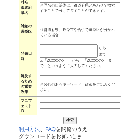
村名、
※同名の自治体は、都道府県とあわせて検索
都道府
することで分けて探すことができます。
県名
対象の
※都道府県、政令市や合併で選挙区が分かれ
選挙区
ている場合
から
登録日
まで
時
※「20xx/xx/xx」 から 「20xx/xx/xx」ま
で というように入力してください。
解決す
るため
※関心のあるキーワード、政策をご記入くだ
の重要
さい。
政策
マニフ
ェスト
ID
利用方法
、
FAQ
を閲覧のうえ
ダウンロードをお願いしま