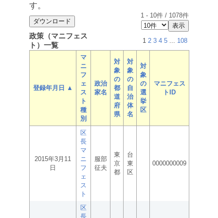
す。
1
-
10
件 /
1078
件
政策（マニフェス
1
2
3
4
5
...
108
ト）一覧
マ
対
対
ニ
対
象
象
フ
象
の
の
ェ
政治
の
マニフェス
登録年月日 ▲
都
自
ス
家名
選
トID
道
治
ト
挙
府
体
種
区
県
名
別
区
長
マ
東
台
2015年3月11
ニ
服部
京
東
0000000009
日
フ
征夫
都
区
ェ
ス
ト
区
長