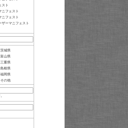
ェスト
マニフェスト
マニフェスト
ーザーマニフェスト
茨城県
富山県
三重県
島根県
福岡県
その他
す。