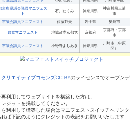
市議会議員マニフェスト
小田理恵子
神奈川県
川崎市幸区
都道府県議会議員マニフェス
神奈川県三浦
石川たくみ
神奈川県
ト
市
市議会議員マニフェスト
佐藤邦夫
岩手県
奥州市
京都府・京都
政党マニフェスト
地域政党京都党
京都府
市
川崎市（中原
市議会議員マニフェスト
小野寺よしあき
神奈川県
区）
、
クリエイティブコモンズCC-BY
のライセンスでオープンデ
を再利用してウェブサイトを構築した方は、
クレジットを掲載してください。
タを利用して構築した場合はマニフェストスイッチへリンク
あれば下記のようにクレジットの表記をお願いいたします。