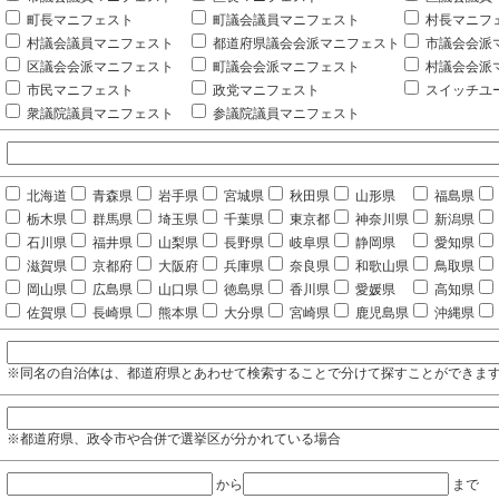
町長マニフェスト
町議会議員マニフェスト
村長マニフ
村議会議員マニフェスト
都道府県議会会派マニフェスト
市議会会派
区議会会派マニフェスト
町議会会派マニフェスト
村議会会派
市民マニフェスト
政党マニフェスト
スイッチユ
衆議院議員マニフェスト
参議院議員マニフェスト
北海道
青森県
岩手県
宮城県
秋田県
山形県
福島県
栃木県
群馬県
埼玉県
千葉県
東京都
神奈川県
新潟県
石川県
福井県
山梨県
長野県
岐阜県
静岡県
愛知県
滋賀県
京都府
大阪府
兵庫県
奈良県
和歌山県
鳥取県
岡山県
広島県
山口県
徳島県
香川県
愛媛県
高知県
佐賀県
長崎県
熊本県
大分県
宮崎県
鹿児島県
沖縄県
※同名の自治体は、都道府県とあわせて検索することで分けて探すことができま
※都道府県、政令市や合併で選挙区が分かれている場合
から
まで