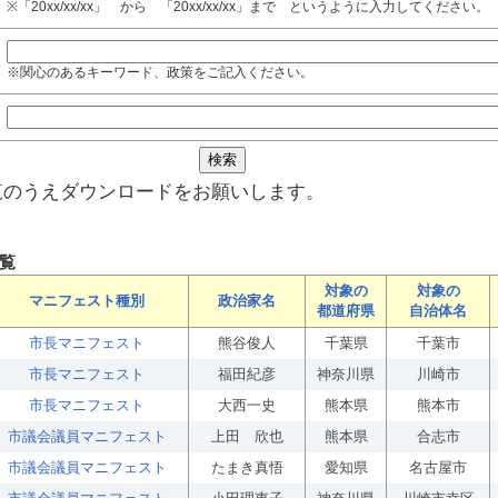
※「20xx/xx/xx」 から 「20xx/xx/xx」まで というように入力してください。
※関心のあるキーワード、政策をご記入ください。
覧のうえダウンロードをお願いします。
覧
対象の
対象の
マニフェスト種別
政治家名
都道府県
自治体名
市長マニフェスト
熊谷俊人
千葉県
千葉市
市長マニフェスト
福田紀彦
神奈川県
川崎市
市長マニフェスト
大西一史
熊本県
熊本市
市議会議員マニフェスト
上田 欣也
熊本県
合志市
市議会議員マニフェスト
たまき真悟
愛知県
名古屋市