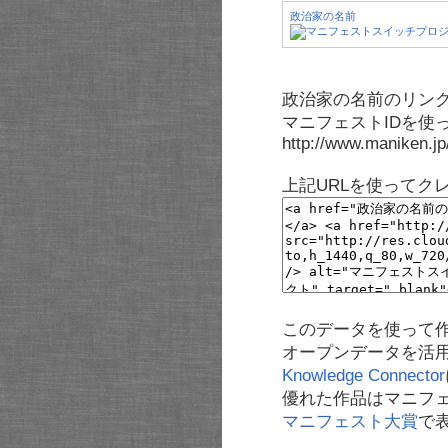
政治家の名前
政治家の名前のリンク
マニフェストIDを使
http://www.maniken.j
上記URLを使ってク
このデータを使って
オープンデータを活
Knowledge Connector
優れた作品はマニフ
マニフェスト大賞
で