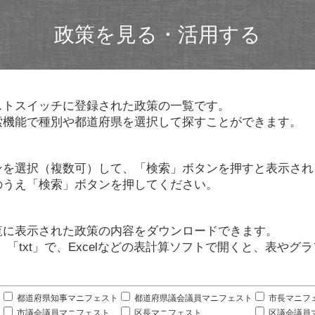
政策を見る・活用する
ストスイッチに登録された政策の一覧です。
索機能で種別や都道府県を選択して探すことができます。
ンを選択（複数可）して、「検索」ボタンを押すと表示され
のうえ「検索」ボタンを押してください。
覧に表示された政策の内容をダウンロードできます。
」「txt」で、Excelなどの表計算ソフトで開くと、表や
。
都道府県知事マニフェスト
都道府県議会議員マニフェスト
市長マニフ
市議会議員マニフェスト
区長マニフェスト
区議会議員