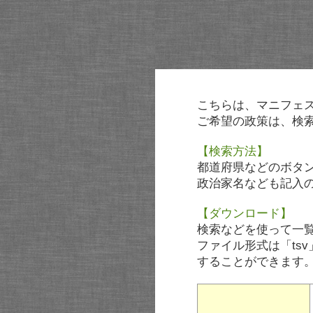
こちらは、マニフェ
ご希望の政策は、検
【検索方法】
都道府県などのボタ
政治家名なども記入
【ダウンロード】
検索などを使って一
ファイル形式は「tsv
することができます