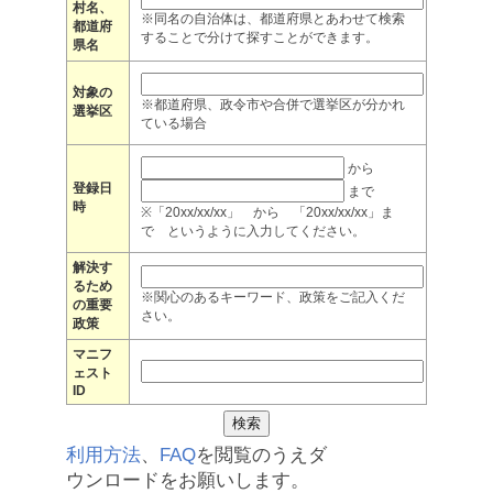
村名、
※同名の自治体は、都道府県とあわせて検索
都道府
することで分けて探すことができます。
県名
対象の
※都道府県、政令市や合併で選挙区が分かれ
選挙区
ている場合
から
登録日
まで
時
※「20xx/xx/xx」 から 「20xx/xx/xx」ま
で というように入力してください。
解決す
るため
※関心のあるキーワード、政策をご記入くだ
の重要
さい。
政策
マニフ
ェスト
ID
利用方法
、
FAQ
を閲覧のうえダ
ウンロードをお願いします。