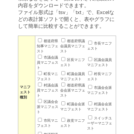
内容をダウンロードできます。
ファイル形式は「tsv」「txt」で、Excelな
どの表計算ソフトで開くと、表やグラフに
して簡単に比較することができます。
都道府県
都道府県議
市長マニフ
知事マニフェ
会議員マニフェ
ェスト
スト
スト
市議会議
区長マニフ
区議会議員
員マニフェス
ェスト
マニフェスト
ト
町長マニ
町議会議員
村長マニフ
フェスト
マニフェスト
ェスト
村議会議
都道府県議
マニフ
市議会会派
員マニフェス
会会派マニフェ
ェスト
マニフェスト
ト
スト
種別
区議会会
町議会会派
村議会会派
派マニフェス
マニフェスト
マニフェスト
ト
スイッチユ
市民マニ
政党マニフ
ーザーマニフェ
フェスト
ェスト
スト