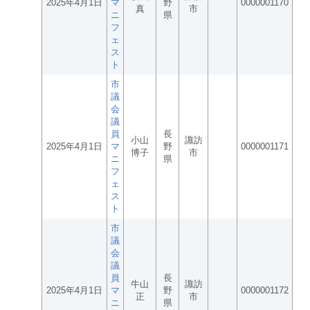
2025年4月1日
マ
野
0000001170
真
市
ニ
県
フ
ェ
ス
ト
市
議
会
議
員
長
小山
諏訪
2025年4月1日
マ
野
0000001171
博子
市
ニ
県
フ
ェ
ス
ト
市
議
会
議
員
長
牛山
諏訪
2025年4月1日
マ
野
0000001172
正
市
ニ
県