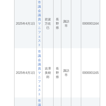
市
議
会
議
員
岩波
長
諏訪
2025年4月1日
マ
万佐
野
0000001164
市
ニ
巳
県
フ
ェ
ス
ト
市
議
会
議
員
吉澤
長
諏訪
2025年4月1日
マ
美樹
野
0000001165
市
ニ
郎
県
フ
ェ
ス
ト
市
議