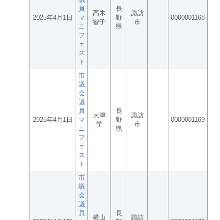
員
長
高木
諏訪
2025年4月1日
マ
野
0000001168
智子
市
ニ
県
フ
ェ
ス
ト
市
議
会
議
員
長
大津
諏訪
2025年4月1日
マ
野
0000001169
学
市
ニ
県
フ
ェ
ス
ト
市
議
会
議
員
長
横山
諏訪