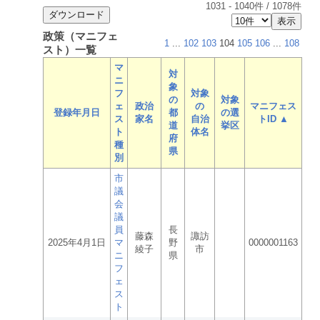
1031
-
1040
件 /
1078
件
政策（マニフェ
1
...
102
103
104
105
106
...
108
スト）一覧
マ
対
ニ
象
フ
対象
の
対象
ェ
政治
の
マニフェス
登録年月日
都
の選
ス
家名
自治
トID ▲
道
挙区
ト
体名
府
種
県
別
市
議
会
議
員
長
藤森
諏訪
2025年4月1日
マ
野
0000001163
綾子
市
ニ
県
フ
ェ
ス
ト