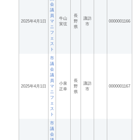
会
議
員
長
牛山
諏訪
2025年4月1日
マ
野
0000001166
実弦
市
ニ
県
フ
ェ
ス
ト
市
議
会
議
員
長
小泉
諏訪
2025年4月1日
マ
野
0000001167
正幸
市
ニ
県
フ
ェ
ス
ト
市
議
会
議