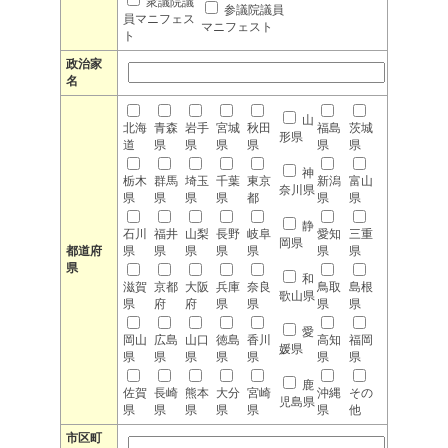
衆議院議
参議院議員
員マニフェス
マニフェスト
ト
政治家
名
山
北海
青森
岩手
宮城
秋田
福島
茨城
形県
道
県
県
県
県
県
県
神
栃木
群馬
埼玉
千葉
東京
新潟
富山
奈川県
県
県
県
県
都
県
県
静
石川
福井
山梨
長野
岐阜
愛知
三重
岡県
都道府
県
県
県
県
県
県
県
県
和
滋賀
京都
大阪
兵庫
奈良
鳥取
島根
歌山県
県
府
府
県
県
県
県
愛
岡山
広島
山口
徳島
香川
高知
福岡
媛県
県
県
県
県
県
県
県
鹿
佐賀
長崎
熊本
大分
宮崎
沖縄
その
児島県
県
県
県
県
県
県
他
市区町