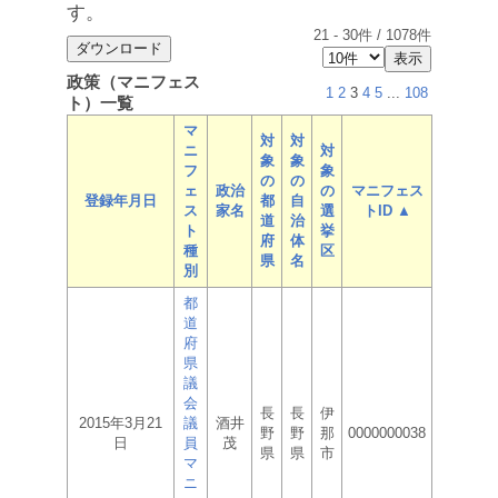
す。
21
-
30
件 /
1078
件
政策（マニフェス
1
2
3
4
5
...
108
ト）一覧
マ
対
対
ニ
対
象
象
フ
象
の
の
ェ
政治
の
マニフェス
登録年月日
都
自
ス
家名
選
トID ▲
道
治
ト
挙
府
体
種
区
県
名
別
都
道
府
県
議
会
長
長
伊
2015年3月21
議
酒井
野
野
那
0000000038
日
員
茂
県
県
市
マ
ニ