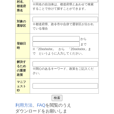
村名、
※同名の自治体は、都道府県とあわせて検索
都道府
することで分けて探すことができます。
県名
対象の
※都道府県、政令市や合併で選挙区が分かれ
選挙区
ている場合
から
登録日
まで
時
※「20xx/xx/xx」 から 「20xx/xx/xx」ま
で というように入力してください。
解決す
るため
※関心のあるキーワード、政策をご記入くだ
の重要
さい。
政策
マニフ
ェスト
ID
利用方法
、
FAQ
を閲覧のうえ
ダウンロードをお願いしま