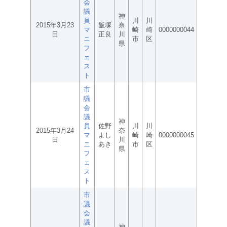
会
議
神
員
川
川
2015年3月23
飯塚
奈
マ
崎
崎
0000000044
日
正良
川
ニ
市
区
県
フ
ェ
ス
ト
市
議
会
議
神
員
佐野
川
川
2015年3月24
奈
マ
よし
崎
崎
0000000045
日
川
ニ
あき
市
区
県
フ
ェ
ス
ト
市
議
会
議
神