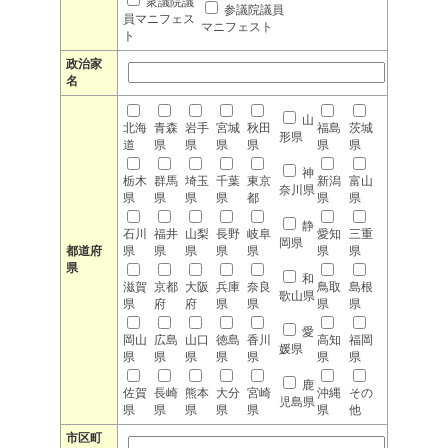
衆議院議
参議院議員
員マニフェス
マニフェスト
ト
政治家
名
山
北海
青森
岩手
宮城
秋田
福島
茨城
形県
道
県
県
県
県
県
県
神
栃木
群馬
埼玉
千葉
東京
新潟
富山
奈川県
県
県
県
県
都
県
県
静
石川
福井
山梨
長野
岐阜
愛知
三重
岡県
都道府
県
県
県
県
県
県
県
県
和
滋賀
京都
大阪
兵庫
奈良
鳥取
島根
歌山県
県
府
府
県
県
県
県
愛
岡山
広島
山口
徳島
香川
高知
福岡
媛県
県
県
県
県
県
県
県
鹿
佐賀
長崎
熊本
大分
宮崎
沖縄
その
児島県
県
県
県
県
県
県
他
市区町