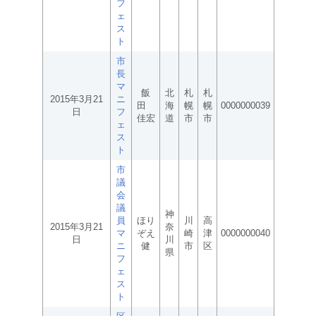
フ
ェ
ス
ト
市
長
マ
飯
北
札
札
2015年3月21
ニ
田
海
幌
幌
0000000039
日
フ
佳宏
道
市
市
ェ
ス
ト
市
議
会
議
神
員
ほり
川
高
2015年3月21
奈
マ
ぞえ
崎
津
0000000040
日
川
ニ
健
市
区
県
フ
ェ
ス
ト