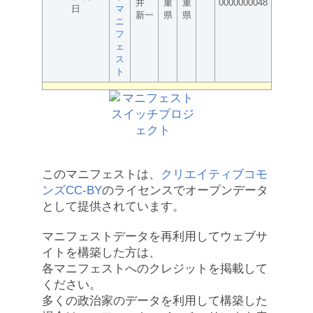
井
重
重
0000000048
日
マ
新一
県
県
ニ
フ
ェ
ス
ト
このマニフェストは、
クリエイティブコモ
ンズCC-BY
のライセンスでオープンデータ
として提供されています。
マニフェストデータを再利用してウェブサ
イトを構築した方は、
各マニフェストへのクレジットを掲載して
ください。
多くの政治家のデータを利用して構築した