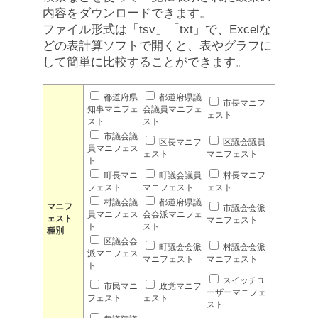
内容をダウンロードできます。
ファイル形式は「tsv」「txt」で、Excelな
どの表計算ソフトで開くと、表やグラフに
して簡単に比較することができます。
都道府県
都道府県議
市長マニフ
知事マニフェ
会議員マニフェ
ェスト
スト
スト
市議会議
区長マニフ
区議会議員
員マニフェス
ェスト
マニフェスト
ト
町長マニ
町議会議員
村長マニフ
フェスト
マニフェスト
ェスト
村議会議
都道府県議
マニフ
市議会会派
員マニフェス
会会派マニフェ
ェスト
マニフェスト
ト
スト
種別
区議会会
町議会会派
村議会会派
派マニフェス
マニフェスト
マニフェスト
ト
スイッチユ
市民マニ
政党マニフ
ーザーマニフェ
フェスト
ェスト
スト