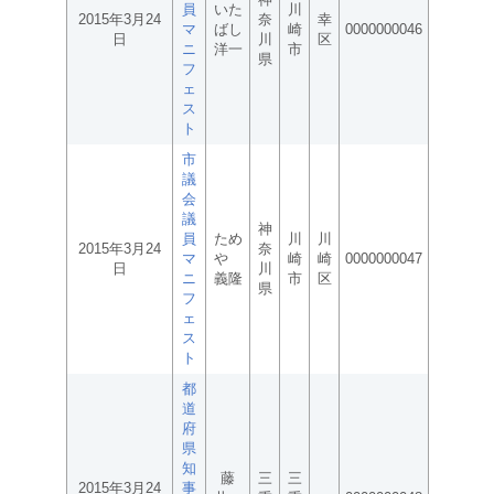
員
いた
川
2015年3月24
奈
幸
マ
ばし
崎
0000000046
日
川
区
ニ
洋一
市
県
フ
ェ
ス
ト
市
議
会
議
神
員
ため
川
川
2015年3月24
奈
マ
や
崎
崎
0000000047
日
川
ニ
義隆
市
区
県
フ
ェ
ス
ト
都
道
府
県
知
藤
三
三
2015年3月24
事