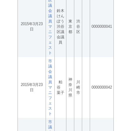
区
議
会
鈴木
議
けん
員
ぽう
東
渋
2015年3月23
マ
渋谷
京
谷
0000000041
日
ニ
区議
都
区
フ
会議
ェ
員
ス
ト
市
議
会
議
神
員
粕
川
2015年3月23
奈
マ
谷
崎
0000000042
日
川
ニ
葉子
市
県
フ
ェ
ス
ト
市
議