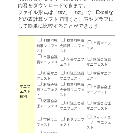
内容をダウンロードできます。
ファイル形式は「tsv」「txt」で、Excelな
どの表計算ソフトで開くと、表やグラフに
して簡単に比較することができます。
都道府県
都道府県議
市長マニフ
知事マニフェ
会議員マニフェ
ェスト
スト
スト
市議会議
区長マニフ
区議会議員
員マニフェス
ェスト
マニフェスト
ト
町長マニ
町議会議員
村長マニフ
フェスト
マニフェスト
ェスト
村議会議
都道府県議
マニフ
市議会会派
員マニフェス
会会派マニフェ
ェスト
マニフェスト
ト
スト
種別
区議会会
町議会会派
村議会会派
派マニフェス
マニフェスト
マニフェスト
ト
スイッチユ
市民マニ
政党マニフ
ーザーマニフェ
フェスト
ェスト
スト