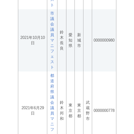
ト
市
議
会
議
鈴
員
愛
新
2021年10月10
木
マ
知
城
0000000980
日
長
ニ
県
市
良
フ
ェ
ス
ト
都
道
府
県
議
会
鈴
武
東
東
2021年6月29
議
木
蔵
京
京
0000000778
日
員
邦
野
都
都
マ
和
市
ニ
フ