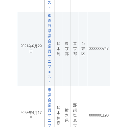
ス
ト
都
道
府
県
議
会
鈴
東
東
台
2021年6月29
議
木
京
京
東
0000000747
日
員
純
都
都
区
マ
ニ
フ
ェ
ス
ト
市
議
会
議
那
鈴
員
栃
須
2025年4月17
木
マ
木
塩
0000001193
日
伸
ニ
県
原
彦
フ
市