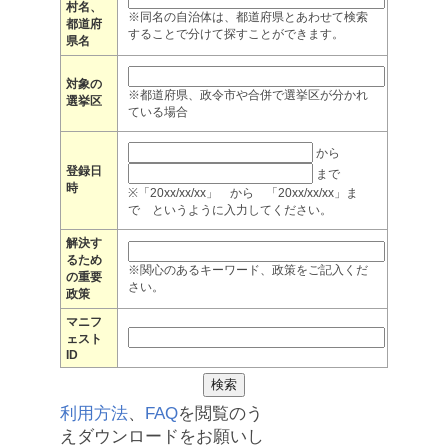
村名、
※同名の自治体は、都道府県とあわせて検索
都道府
することで分けて探すことができます。
県名
対象の
※都道府県、政令市や合併で選挙区が分かれ
選挙区
ている場合
から
登録日
まで
時
※「20xx/xx/xx」 から 「20xx/xx/xx」ま
で というように入力してください。
解決す
るため
※関心のあるキーワード、政策をご記入くだ
の重要
さい。
政策
マニフ
ェスト
ID
利用方法
、
FAQ
を閲覧のう
えダウンロードをお願いし