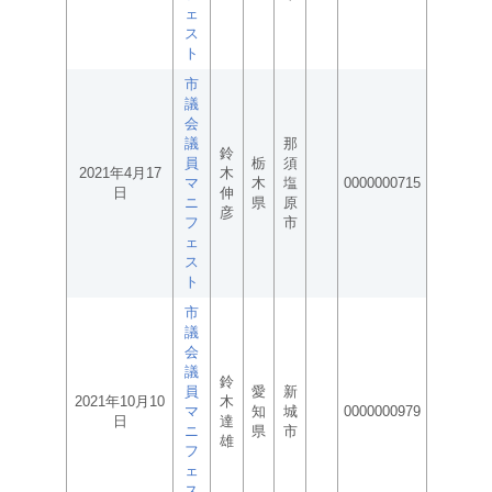
ェ
ス
ト
市
議
会
議
那
鈴
員
栃
須
2021年4月17
木
マ
木
塩
0000000715
日
伸
ニ
県
原
彦
フ
市
ェ
ス
ト
市
議
会
議
鈴
員
愛
新
2021年10月10
木
マ
知
城
0000000979
日
達
ニ
県
市
雄
フ
ェ
ス