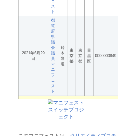
ェ
ス
ト
都
道
府
県
議
会
鈴
東
東
目
2021年6月29
議
木
京
京
黒
0000000849
日
員
隆
都
都
区
マ
道
ニ
フ
ェ
ス
ト
このマニフェストは、
クリエイティブコモ