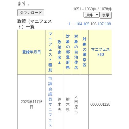
ます。
1051
-
1060
件 /
1078
件
政策（マニフェス
1
...
104
105
106
107
108
ト）一覧
マ
対
対
ニ
対
象
象
政
フ
象
の
の
治
ェ
の
マニフェス
登録年月日
都
自
家
ス
選
トID
道
治
名
ト
挙
▲
府
体
種
区
県
名
別
市
議
会
議
大
員
鈴
栃
2023年11月6
田
マ
木
木
0000001128
日
原
ニ
央
県
市
フ
ェ
ス