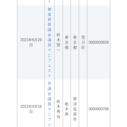
ト
都
道
府
県
議
会
鈴
東
東
荒
2021年6月29
議
木
京
京
川
0000000839
日
員
賢
都
都
区
マ
一
ニ
フ
ェ
ス
ト
市
議
会
議
那
鈴
員
栃
須
2021年4月16
木
マ
木
塩
0000000708
日
秀
ニ
県
原
信
フ
市
ェ