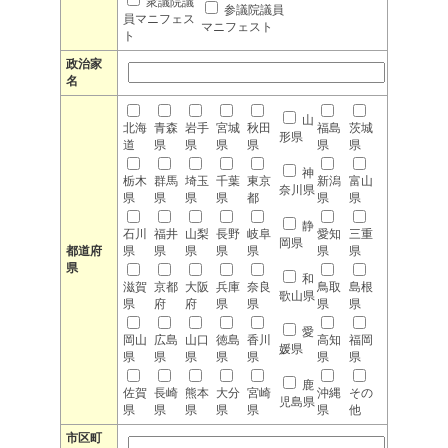
衆議院議
参議院議員
員マニフェス
マニフェスト
ト
政治家
名
山
北海
青森
岩手
宮城
秋田
福島
茨城
形県
道
県
県
県
県
県
県
神
栃木
群馬
埼玉
千葉
東京
新潟
富山
奈川県
県
県
県
県
都
県
県
静
石川
福井
山梨
長野
岐阜
愛知
三重
岡県
都道府
県
県
県
県
県
県
県
県
和
滋賀
京都
大阪
兵庫
奈良
鳥取
島根
歌山県
県
府
府
県
県
県
県
愛
岡山
広島
山口
徳島
香川
高知
福岡
媛県
県
県
県
県
県
県
県
鹿
佐賀
長崎
熊本
大分
宮崎
沖縄
その
児島県
県
県
県
県
県
県
他
市区町