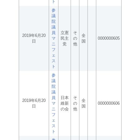
ト
参
議
院
議
員
立憲
そ
2019年6月20
全
マ
民主
の
0000000605
日
国
ニ
党
他
フ
ェ
ス
ト
参
議
院
議
員
日本
そ
2019年6月20
全
マ
維新
の
0000000606
日
国
ニ
の会
他
フ
ェ
ス
ト