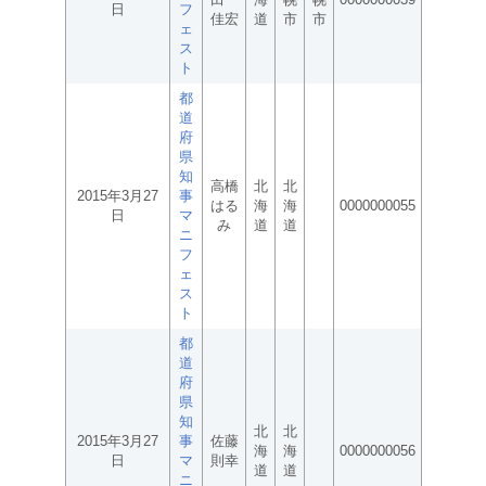
日
フ
佳宏
道
市
市
ェ
ス
ト
都
道
府
県
知
高橋
北
北
2015年3月27
事
はる
海
海
0000000055
日
マ
み
道
道
ニ
フ
ェ
ス
ト
都
道
府
県
知
北
北
2015年3月27
事
佐藤
海
海
0000000056
日
マ
則幸
道
道
ニ