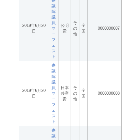
参
議
院
議
員
そ
2019年6月20
公明
全
マ
の
0000000607
日
党
国
ニ
他
フ
ェ
ス
ト
参
議
院
議
員
日本
そ
2019年6月20
全
マ
共産
の
0000000608
日
国
ニ
党
他
フ
ェ
ス
ト
参
議