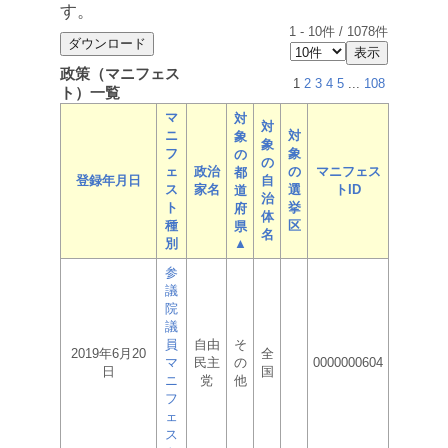
す。
1
-
10
件 /
1078
件
政策（マニフェス
1
2
3
4
5
...
108
ト）一覧
マ
対
対
ニ
対
象
象
フ
象
の
の
ェ
政治
の
マニフェス
都
登録年月日
自
ス
家名
選
トID
道
治
ト
挙
府
体
種
区
県
名
別
▲
参
議
院
議
員
自由
そ
2019年6月20
全
マ
民主
の
0000000604
日
国
ニ
党
他
フ
ェ
ス