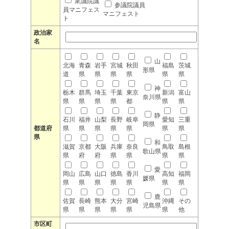
衆議院議
参議院議員
員マニフェス
マニフェスト
ト
政治家
名
山
北海
青森
岩手
宮城
秋田
福島
茨城
形県
道
県
県
県
県
県
県
神
栃木
群馬
埼玉
千葉
東京
新潟
富山
奈川県
県
県
県
県
都
県
県
静
石川
福井
山梨
長野
岐阜
愛知
三重
岡県
都道府
県
県
県
県
県
県
県
県
和
滋賀
京都
大阪
兵庫
奈良
鳥取
島根
歌山県
県
府
府
県
県
県
県
愛
岡山
広島
山口
徳島
香川
高知
福岡
媛県
県
県
県
県
県
県
県
鹿
佐賀
長崎
熊本
大分
宮崎
沖縄
その
児島県
県
県
県
県
県
県
他
市区町