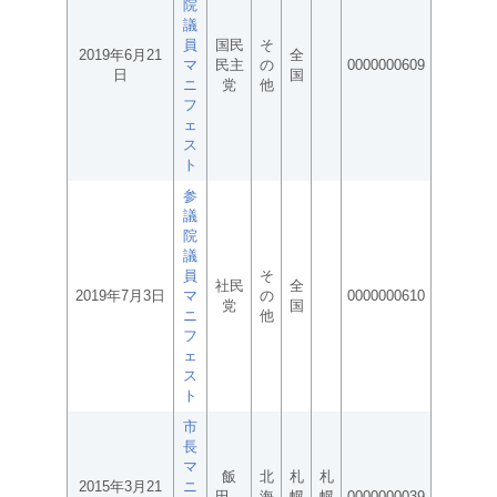
院
議
員
国民
そ
2019年6月21
全
マ
民主
の
0000000609
日
国
ニ
党
他
フ
ェ
ス
ト
参
議
院
議
員
そ
社民
全
2019年7月3日
マ
の
0000000610
党
国
ニ
他
フ
ェ
ス
ト
市
長
マ
飯
北
札
札
2015年3月21
ニ
田
海
幌
幌
0000000039