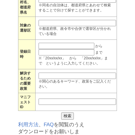
村名、
※同名の自治体は、都道府県とあわせて検索
都道府
することで分けて探すことができます。
県名
対象の
※都道府県、政令市や合併で選挙区が分かれ
選挙区
ている場合
から
登録日
まで
時
※「20xx/xx/xx」 から 「20xx/xx/xx」ま
で というように入力してください。
解決す
るため
※関心のあるキーワード、政策をご記入くだ
の重要
さい。
政策
マニフ
ェスト
ID
利用方法
、
FAQ
を閲覧のうえ
ダウンロードをお願いしま