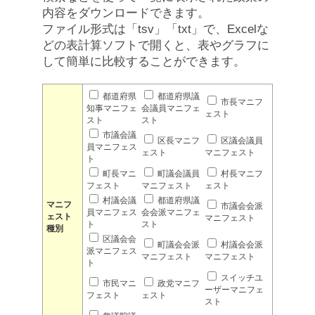
内容をダウンロードできます。
ファイル形式は「tsv」「txt」で、Excelな
どの表計算ソフトで開くと、表やグラフに
して簡単に比較することができます。
都道府県
都道府県議
市長マニフ
知事マニフェ
会議員マニフェ
ェスト
スト
スト
市議会議
区長マニフ
区議会議員
員マニフェス
ェスト
マニフェスト
ト
町長マニ
町議会議員
村長マニフ
フェスト
マニフェスト
ェスト
村議会議
都道府県議
マニフ
市議会会派
員マニフェス
会会派マニフェ
ェスト
マニフェスト
ト
スト
種別
区議会会
町議会会派
村議会会派
派マニフェス
マニフェスト
マニフェスト
ト
スイッチユ
市民マニ
政党マニフ
ーザーマニフェ
フェスト
ェスト
スト