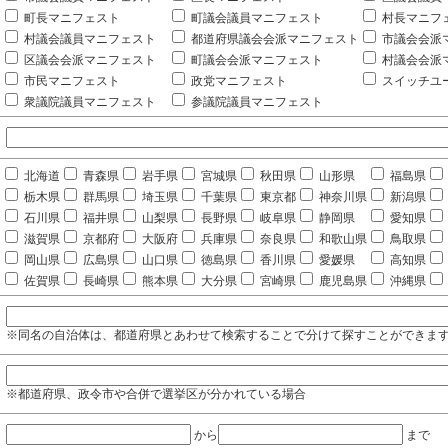
町長マニフェスト
町議会議員マニフェスト
村長マニフ
村議会議員マニフェスト
都道府県議会会派マニフェスト
市議会会派
区議会会派マニフェスト
町議会会派マニフェスト
村議会会派
市民マニフェスト
政党マニフェスト
スイッチユ
衆議院議員マニフェスト
参議院議員マニフェスト
北海道
青森県
岩手県
宮城県
秋田県
山形県
福島県
栃木県
群馬県
埼玉県
千葉県
東京都
神奈川県
新潟県
石川県
福井県
山梨県
長野県
岐阜県
静岡県
愛知県
滋賀県
京都府
大阪府
兵庫県
奈良県
和歌山県
鳥取県
岡山県
広島県
山口県
徳島県
香川県
愛媛県
高知県
佐賀県
長崎県
熊本県
大分県
宮崎県
鹿児島県
沖縄県
※同名の自治体は、都道府県とあわせて検索することで分けて探すことができま
※都道府県、政令市や合併で選挙区が分かれている場合
から
まで