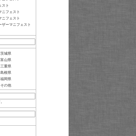
ェスト
マニフェスト
マニフェスト
ーザーマニフェスト
茨城県
富山県
三重県
島根県
福岡県
その他
す。