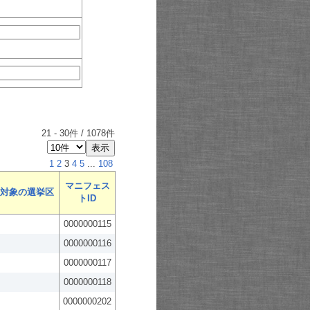
21
-
30
件 /
1078
件
1
2
3
4
5
...
108
マニフェス
対象の選挙区
トID
0000000115
0000000116
0000000117
0000000118
0000000202