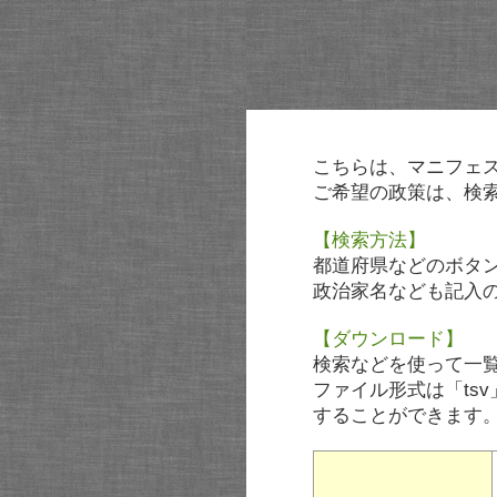
こちらは、マニフェ
ご希望の政策は、検
【検索方法】
都道府県などのボタ
政治家名なども記入
【ダウンロード】
検索などを使って一
ファイル形式は「tsv
することができます