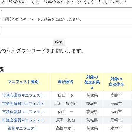
※「20xx/xx/xx」 から 「20xx/xx/xx」まで というように入力してください。
※関心のあるキーワード、政策をご記入ください。
覧のうえダウンロードをお願いします。
覧
対象の
対象の
マニフェスト種別
政治家名
都道府県
自治体名
▲
市議会議員マニフェスト
田口 茂
茨城県
鹿嶋市
市議会議員マニフェスト
田村 遠渡丸
茨城県
鹿嶋市
市議会議員マニフェスト
内山 一
茨城県
鹿嶋市
市議会議員マニフェスト
原田 雅也
茨城県
鹿嶋市
市長マニフェスト
高橋やすし
茨城県
水戸市