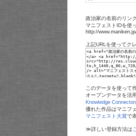
政治家の名前のリンク
マニフェストIDを使
http://www.maniken.j
上記URLを使ってク
このデータを使って
オープンデータを活
Knowledge Connector
優れた作品はマニフ
マニフェスト大賞
で
≫詳しい登録方法は