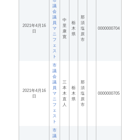
市
議
会
議
那
中
員
栃
須
2021年4月16
里
マ
木
塩
0000000704
日
康
ニ
県
原
寛
フ
市
ェ
ス
ト
市
議
会
議
三
那
員
本
栃
須
2021年4月16
マ
木
木
塩
0000000705
日
ニ
直
県
原
フ
人
市
ェ
ス
ト
市
議