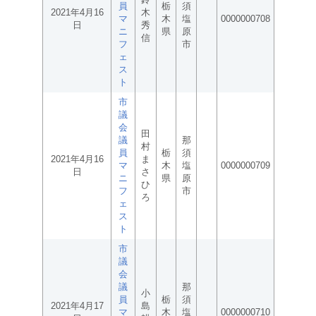
員
栃
須
2021年4月16
木
マ
木
塩
0000000708
日
秀
ニ
県
原
信
フ
市
ェ
ス
ト
市
議
会
田
議
那
村
員
栃
須
2021年4月16
ま
マ
木
塩
0000000709
日
さ
ニ
県
原
ひ
フ
市
ろ
ェ
ス
ト
市
議
会
議
那
小
員
栃
須
2021年4月17
島
マ
木
塩
0000000710