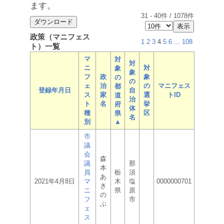
ます。
31
-
40
件 /
1078
件
政策（マニフェス
1
2
3
4
5
6
...
108
ト）一覧
マ
対
対
ニ
対
象
象
フ
政
象
の
の
ェ
治
の
マニフェス
都
登録年月日
自
ス
家
選
トID
道
治
ト
名
挙
府
体
種
区
県
名
別
▲
市
議
会
森
議
那
本
員
栃
須
あ
2021年4月8日
マ
木
塩
0000000701
き
ニ
県
原
の
フ
市
ぶ
ェ
ス