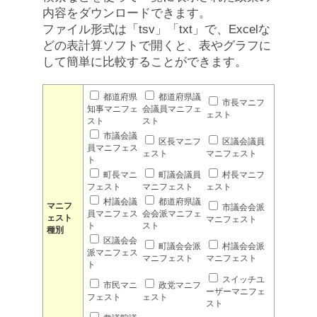
内容をダウンロードできます。
ファイル形式は「tsv」「txt」で、Excelな
どの表計算ソフトで開くと、表やグラフに
して簡単に比較することができます。
都道府県
都道府県議
市長マニフ
知事マニフェ
会議員マニフェ
ェスト
スト
スト
市議会議
区長マニフ
区議会議員
員マニフェス
ェスト
マニフェスト
ト
町長マニ
町議会議員
村長マニフ
フェスト
マニフェスト
ェスト
村議会議
都道府県議
マニフ
市議会会派
員マニフェス
会会派マニフェ
ェスト
マニフェスト
ト
スト
種別
区議会会
町議会会派
村議会会派
派マニフェス
マニフェスト
マニフェスト
ト
スイッチユ
市民マニ
政党マニフ
ーザーマニフェ
フェスト
ェスト
スト