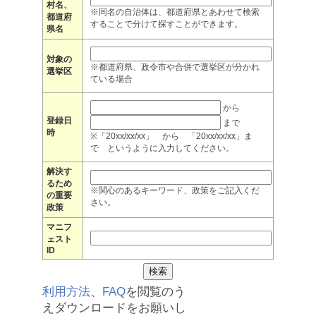
村名、
※同名の自治体は、都道府県とあわせて検索
都道府
することで分けて探すことができます。
県名
対象の
※都道府県、政令市や合併で選挙区が分かれ
選挙区
ている場合
から
登録日
まで
時
※「20xx/xx/xx」 から 「20xx/xx/xx」ま
で というように入力してください。
解決す
るため
※関心のあるキーワード、政策をご記入くだ
の重要
さい。
政策
マニフ
ェスト
ID
利用方法
、
FAQ
を閲覧のう
えダウンロードをお願いし