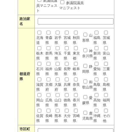
衆議院議
参議院議員
員マニフェス
マニフェスト
ト
政治家
名
山
北海
青森
岩手
宮城
秋田
福島
茨城
形県
道
県
県
県
県
県
県
神
栃木
群馬
埼玉
千葉
東京
新潟
富山
奈川県
県
県
県
県
都
県
県
静
石川
福井
山梨
長野
岐阜
愛知
三重
岡県
都道府
県
県
県
県
県
県
県
県
和
滋賀
京都
大阪
兵庫
奈良
鳥取
島根
歌山県
県
府
府
県
県
県
県
愛
岡山
広島
山口
徳島
香川
高知
福岡
媛県
県
県
県
県
県
県
県
鹿
佐賀
長崎
熊本
大分
宮崎
沖縄
その
児島県
県
県
県
県
県
県
他
市区町