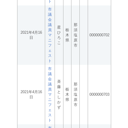
ト
市
議
会
議
那
星
員
栃
須
2021年4月16
ひ
マ
木
塩
0000000702
日
ろ
ニ
県
原
こ
フ
市
ェ
ス
ト
市
議
会
斉
議
那
藤
員
栃
須
2021年4月16
と
マ
木
塩
0000000703
日
し
ニ
県
原
か
フ
市
ず
ェ
ス
ト