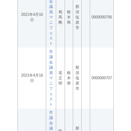
会
議
那
員
相
栃
須
2021年4月16
マ
馬
木
塩
0000000706
日
ニ
剛
県
原
フ
市
ェ
ス
ト
市
議
会
議
那
員
堤
栃
須
2021年4月16
マ
正
木
塩
0000000707
日
ニ
明
県
原
フ
市
ェ
ス
ト
市
議
会
議
那
鈴