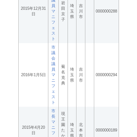
議
岩
員
埼
吉
2015年12月31
田
マ
玉
川
0000000288
日
京
ニ
県
市
子
フ
ェ
ス
ト
市
議
会
議
菊
員
埼
吉
名
2016年1月5日
マ
玉
川
0000000294
克
ニ
県
市
典
フ
ェ
ス
ト
市
現
長
王
マ
園
埼
北
2015年4月20
ニ
た
玉
本
0000000189
日
フ
か
県
市