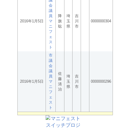
議
会
議
員
降
埼
吉
2016年1月5日
マ
旗
玉
川
0000000304
ニ
聡
県
市
フ
ェ
ス
ト
市
議
会
議
佐
員
埼
吉
藤
2016年1月5日
マ
玉
川
0000000296
清
ニ
県
市
治
フ
ェ
ス
ト