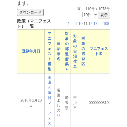
ます。
101
-
110
件 /
1078
件
政策（マニフェス
1
...
9
10
11
12
13
...
108
ト）一覧
マ
対
対
ニ
対
象
象
フ
政
象
の
の
ェ
治
の
マニフェス
都
登録年月日
自
ス
家
選
トID
道
治
ト
名
挙
府
体
種
区
県
名
別
▲
市
議
会
遠
議
藤
員
埼
吉
2016年1月13
よ
マ
玉
川
0000000310
日
し
ニ
県
市
の
フ
り
ェ
ス