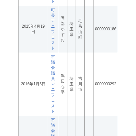
ト
町
長
岡
マ
毛
部
埼
2015年4月19
ニ
呂
か
玉
0000000186
日
フ
山
ず
県
ェ
町
お
ス
ト
市
議
会
議
潟
員
埼
吉
辺
2016年1月5日
マ
玉
川
0000000292
心
ニ
県
市
平
フ
ェ
ス
ト
市
議
会