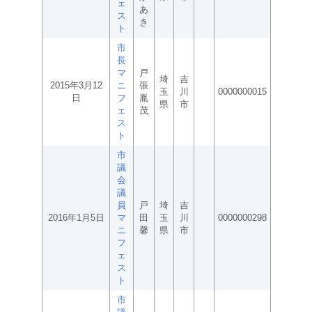
ェ
あ
ス
き
ト
市
長
マ
戸
埼
吉
2015年3月12
ニ
張
玉
川
0000000015
日
フ
胤
県
市
ェ
茂
ス
ト
市
議
会
議
員
戸
埼
吉
2016年1月5日
マ
田
玉
川
0000000298
ニ
馨
県
市
フ
ェ
ス
ト
市