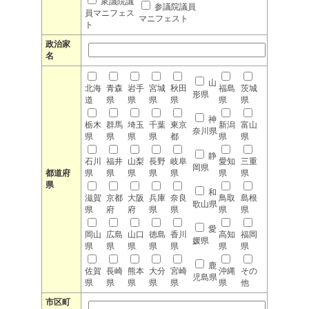
衆議院議
参議院議員
員マニフェス
マニフェスト
ト
政治家
名
山
北海
青森
岩手
宮城
秋田
福島
茨城
形県
道
県
県
県
県
県
県
神
栃木
群馬
埼玉
千葉
東京
新潟
富山
奈川県
県
県
県
県
都
県
県
静
石川
福井
山梨
長野
岐阜
愛知
三重
岡県
都道府
県
県
県
県
県
県
県
県
和
滋賀
京都
大阪
兵庫
奈良
鳥取
島根
歌山県
県
府
府
県
県
県
県
愛
岡山
広島
山口
徳島
香川
高知
福岡
媛県
県
県
県
県
県
県
県
鹿
佐賀
長崎
熊本
大分
宮崎
沖縄
その
児島県
県
県
県
県
県
県
他
市区町