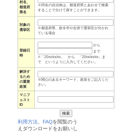
村名、
※同名の自治体は、都道府県とあわせて検索
都道府
することで分けて探すことができます。
県名
対象の
※都道府県、政令市や合併で選挙区が分かれ
選挙区
ている場合
から
登録日
まで
時
※「20xx/xx/xx」 から 「20xx/xx/xx」ま
で というように入力してください。
解決す
るため
※関心のあるキーワード、政策をご記入くだ
の重要
さい。
政策
マニフ
ェスト
ID
利用方法
、
FAQ
を閲覧のう
えダウンロードをお願いし