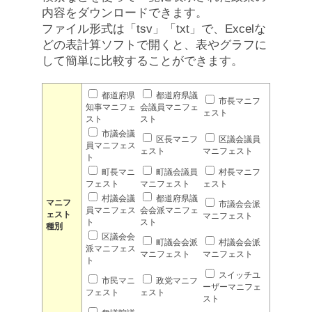
内容をダウンロードできます。
ファイル形式は「tsv」「txt」で、Excelな
どの表計算ソフトで開くと、表やグラフに
して簡単に比較することができます。
都道府県
都道府県議
市長マニフ
知事マニフェ
会議員マニフェ
ェスト
スト
スト
市議会議
区長マニフ
区議会議員
員マニフェス
ェスト
マニフェスト
ト
町長マニ
町議会議員
村長マニフ
フェスト
マニフェスト
ェスト
村議会議
都道府県議
マニフ
市議会会派
員マニフェス
会会派マニフェ
ェスト
マニフェスト
ト
スト
種別
区議会会
町議会会派
村議会会派
派マニフェス
マニフェスト
マニフェスト
ト
スイッチユ
市民マニ
政党マニフ
ーザーマニフェ
フェスト
ェスト
スト