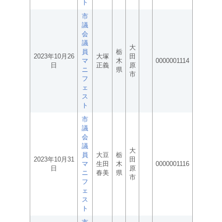
ト
市
議
会
議
大
員
栃
2023年10月26
大塚
田
マ
木
0000001114
日
正義
原
ニ
県
市
フ
ェ
ス
ト
市
議
会
議
大
員
大豆
栃
2023年10月31
田
マ
生田
木
0000001116
日
原
ニ
春美
県
市
フ
ェ
ス
ト