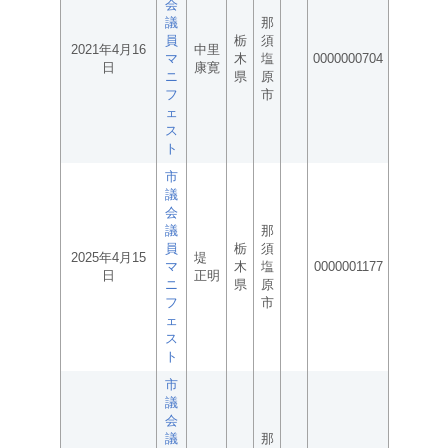
会
議
那
員
栃
須
2021年4月16
中里
マ
木
塩
0000000704
日
康寛
ニ
県
原
フ
市
ェ
ス
ト
市
議
会
議
那
員
栃
須
2025年4月15
堤
マ
木
塩
0000001177
日
正明
ニ
県
原
フ
市
ェ
ス
ト
市
議
会
議
那