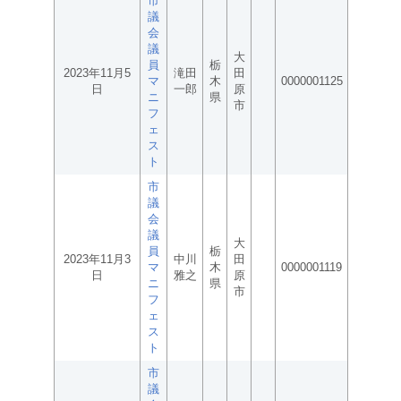
市
議
会
議
大
員
栃
2023年11月5
滝田
田
マ
木
0000001125
日
一郎
原
ニ
県
市
フ
ェ
ス
ト
市
議
会
議
大
員
栃
2023年11月3
中川
田
マ
木
0000001119
日
雅之
原
ニ
県
市
フ
ェ
ス
ト
市
議