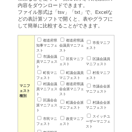
内容をダウンロードできます。
ファイル形式は「tsv」「txt」で、Excelな
どの表計算ソフトで開くと、表やグラフに
して簡単に比較することができます。
都道府県
都道府県議
市長マニフ
知事マニフェ
会議員マニフェ
ェスト
スト
スト
市議会議
区長マニフ
区議会議員
員マニフェス
ェスト
マニフェスト
ト
町長マニ
町議会議員
村長マニフ
フェスト
マニフェスト
ェスト
村議会議
都道府県議
マニフ
市議会会派
員マニフェス
会会派マニフェ
ェスト
マニフェスト
ト
スト
種別
区議会会
町議会会派
村議会会派
派マニフェス
マニフェスト
マニフェスト
ト
スイッチユ
市民マニ
政党マニフ
ーザーマニフェ
フェスト
ェスト
スト