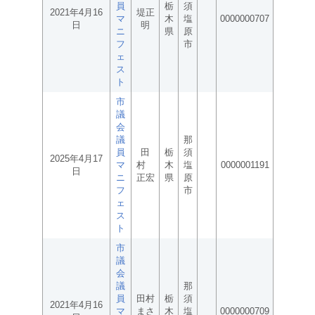
員
栃
須
2021年4月16
堤正
マ
木
塩
0000000707
日
明
ニ
県
原
フ
市
ェ
ス
ト
市
議
会
議
那
員
田
栃
須
2025年4月17
マ
村
木
塩
0000001191
日
ニ
正宏
県
原
フ
市
ェ
ス
ト
市
議
会
議
那
員
田村
栃
須
2021年4月16
マ
まさ
木
塩
0000000709