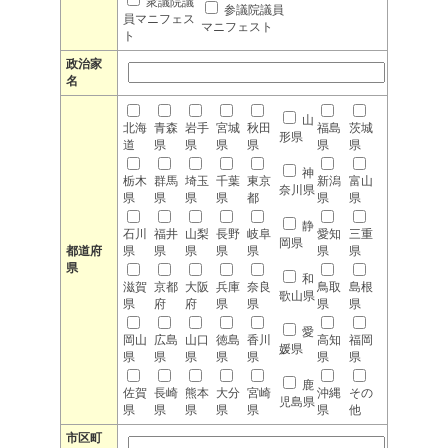
衆議院議
参議院議員
員マニフェス
マニフェスト
ト
政治家
名
山
北海
青森
岩手
宮城
秋田
福島
茨城
形県
道
県
県
県
県
県
県
神
栃木
群馬
埼玉
千葉
東京
新潟
富山
奈川県
県
県
県
県
都
県
県
静
石川
福井
山梨
長野
岐阜
愛知
三重
岡県
都道府
県
県
県
県
県
県
県
県
和
滋賀
京都
大阪
兵庫
奈良
鳥取
島根
歌山県
県
府
府
県
県
県
県
愛
岡山
広島
山口
徳島
香川
高知
福岡
媛県
県
県
県
県
県
県
県
鹿
佐賀
長崎
熊本
大分
宮崎
沖縄
その
児島県
県
県
県
県
県
県
他
市区町