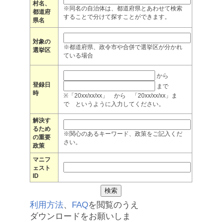
村名、
※同名の自治体は、都道府県とあわせて検索
都道府
することで分けて探すことができます。
県名
対象の
※都道府県、政令市や合併で選挙区が分かれ
選挙区
ている場合
から
登録日
まで
時
※「20xx/xx/xx」 から 「20xx/xx/xx」ま
で というように入力してください。
解決す
るため
※関心のあるキーワード、政策をご記入くだ
の重要
さい。
政策
マニフ
ェスト
ID
利用方法
、
FAQ
を閲覧のうえ
ダウンロードをお願いしま