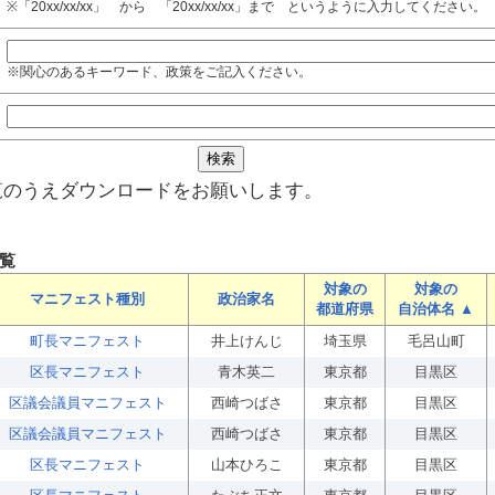
※「20xx/xx/xx」 から 「20xx/xx/xx」まで というように入力してください。
※関心のあるキーワード、政策をご記入ください。
覧のうえダウンロードをお願いします。
覧
対象の
対象の
マニフェスト種別
政治家名
都道府県
自治体名 ▲
町長マニフェスト
井上けんじ
埼玉県
毛呂山町
区長マニフェスト
青木英二
東京都
目黒区
区議会議員マニフェスト
西崎つばさ
東京都
目黒区
区議会議員マニフェスト
西崎つばさ
東京都
目黒区
区長マニフェスト
山本ひろこ
東京都
目黒区