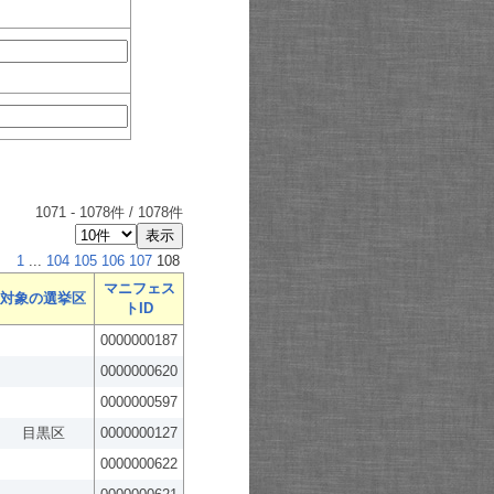
1071
-
1078
件 /
1078
件
1
...
104
105
106
107
108
マニフェス
対象の選挙区
トID
0000000187
0000000620
0000000597
目黒区
0000000127
0000000622