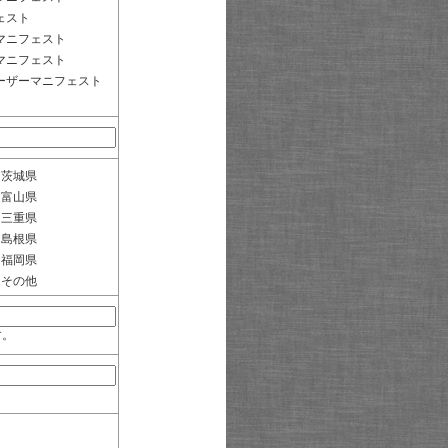
ェスト
マニフェスト
マニフェスト
ーザーマニフェスト
茨城県
富山県
三重県
島根県
福岡県
その他
す。