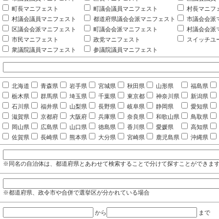
町長マニフェスト
町議会議員マニフェスト
村長マニフ
村議会議員マニフェスト
都道府県議会会派マニフェスト
市議会会派
区議会会派マニフェスト
町議会会派マニフェスト
村議会会派
市民マニフェスト
政党マニフェスト
スイッチユ
衆議院議員マニフェスト
参議院議員マニフェスト
北海道
青森県
岩手県
宮城県
秋田県
山形県
福島県
栃木県
群馬県
埼玉県
千葉県
東京都
神奈川県
新潟県
石川県
福井県
山梨県
長野県
岐阜県
静岡県
愛知県
滋賀県
京都府
大阪府
兵庫県
奈良県
和歌山県
鳥取県
岡山県
広島県
山口県
徳島県
香川県
愛媛県
高知県
佐賀県
長崎県
熊本県
大分県
宮崎県
鹿児島県
沖縄県
※同名の自治体は、都道府県とあわせて検索することで分けて探すことができま
※都道府県、政令市や合併で選挙区が分かれている場合
から
まで