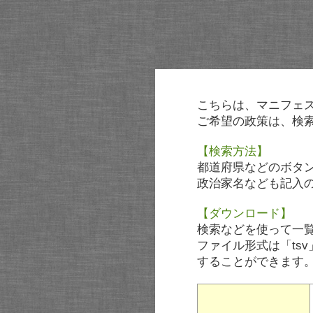
こちらは、マニフェ
ご希望の政策は、検
【検索方法】
都道府県などのボタ
政治家名なども記入
【ダウンロード】
検索などを使って一
ファイル形式は「tsv
することができます