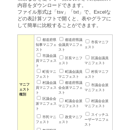
内容をダウンロードできます。
ファイル形式は「tsv」「txt」で、Excelな
どの表計算ソフトで開くと、表やグラフに
して簡単に比較することができます。
都道府県
都道府県議
市長マニフ
知事マニフェ
会議員マニフェ
ェスト
スト
スト
市議会議
区長マニフ
区議会議員
員マニフェス
ェスト
マニフェスト
ト
町長マニ
町議会議員
村長マニフ
フェスト
マニフェスト
ェスト
村議会議
都道府県議
マニフ
市議会会派
員マニフェス
会会派マニフェ
ェスト
マニフェスト
ト
スト
種別
区議会会
町議会会派
村議会会派
派マニフェス
マニフェスト
マニフェスト
ト
スイッチユ
市民マニ
政党マニフ
ーザーマニフェ
フェスト
ェスト
スト