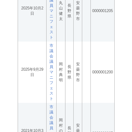
議
丸
安
員
長
2025年10月2
山
曇
マ
野
0000001205
日
健
野
ニ
県
太
市
フ
ェ
ス
ト
市
議
会
議
岡
安
員
長
2025年9月29
村
曇
マ
野
0000001200
日
典
野
ニ
県
明
市
フ
ェ
ス
ト
市
議
会
岡
議
村
安
員
長
2021年10月3
の
曇