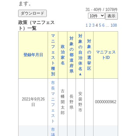
ます。
31
-
40
件 /
1078
件
政策（マニフェス
1
2
3
4
5
6
...
108
ト）一覧
マ
対
対
ニ
対
象
象
フ
政
象
の
の
ェ
治
の
マニフェス
自
登録年月日
都
ス
家
選
トID
治
道
ト
名
挙
体
府
種
区
名
県
別
▲
市
長
古
マ
安
幡
長
2021年9月26
ニ
曇
開
野
0000000962
日
フ
野
太
県
ェ
市
郎
ス
ト
市
議