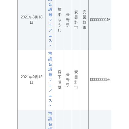
会
議
橋
安
安
員
本
長
2021年8月18
曇
曇
マ
ゆ
野
0000000946
日
野
野
ニ
う
県
市
市
フ
じ
ェ
ス
ト
市
議
会
議
宮
安
員
長
2021年9月13
下
曇
マ
野
0000000956
日
明
野
ニ
県
博
市
フ
ェ
ス
ト
市
議
会