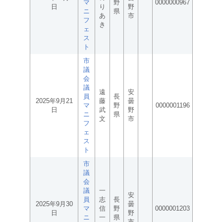
マ
野
0000000967
日
り
野
ニ
県
あ
市
フ
き
ェ
ス
ト
市
議
会
議
遠
安
員
長
2025年9月21
藤
曇
マ
野
0000001196
日
武
野
ニ
県
文
市
フ
ェ
ス
ト
市
議
会
議
一
安
員
志
長
2025年9月30
曇
マ
信
野
0000001203
日
野
ニ
一
県
市