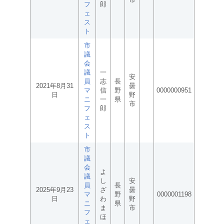
フ
郎
ェ
ス
ト
市
議
会
議
一
安
員
志
長
2021年8月31
曇
マ
信
野
0000000951
日
野
ニ
一
県
市
フ
郎
ェ
ス
ト
市
議
会
よ
議
し
安
員
長
2025年9月23
ざ
曇
マ
野
0000001198
日
わ
野
ニ
県
ま
市
フ
ほ
ェ