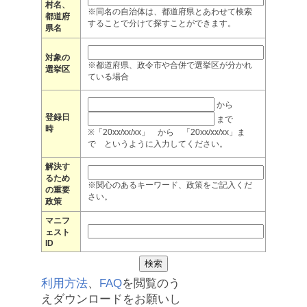
村名、
※同名の自治体は、都道府県とあわせて検索
都道府
することで分けて探すことができます。
県名
対象の
※都道府県、政令市や合併で選挙区が分かれ
選挙区
ている場合
から
登録日
まで
時
※「20xx/xx/xx」 から 「20xx/xx/xx」ま
で というように入力してください。
解決す
るため
※関心のあるキーワード、政策をご記入くだ
の重要
さい。
政策
マニフ
ェスト
ID
利用方法
、
FAQ
を閲覧のう
えダウンロードをお願いし