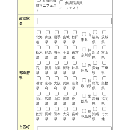
衆議院議
参議院議員
員マニフェス
マニフェスト
ト
政治家
名
山
北海
青森
岩手
宮城
秋田
福島
茨城
形県
道
県
県
県
県
県
県
神
栃木
群馬
埼玉
千葉
東京
新潟
富山
奈川県
県
県
県
県
都
県
県
静
石川
福井
山梨
長野
岐阜
愛知
三重
岡県
都道府
県
県
県
県
県
県
県
県
和
滋賀
京都
大阪
兵庫
奈良
鳥取
島根
歌山県
県
府
府
県
県
県
県
愛
岡山
広島
山口
徳島
香川
高知
福岡
媛県
県
県
県
県
県
県
県
鹿
佐賀
長崎
熊本
大分
宮崎
沖縄
その
児島県
県
県
県
県
県
県
他
市区町