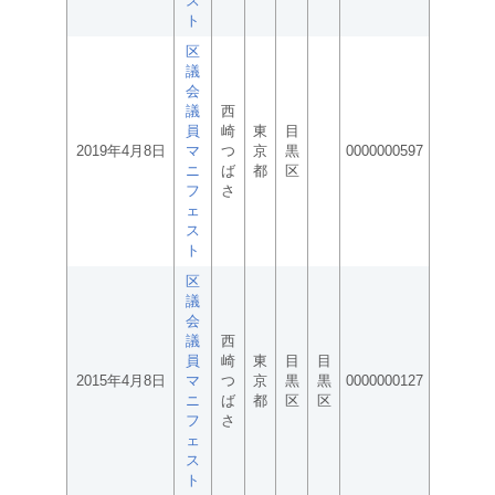
ス
ト
区
議
会
議
西
員
崎
東
目
2019年4月8日
マ
つ
京
黒
0000000597
ニ
ば
都
区
フ
さ
ェ
ス
ト
区
議
会
議
西
員
崎
東
目
目
2015年4月8日
マ
つ
京
黒
黒
0000000127
ニ
ば
都
区
区
フ
さ
ェ
ス
ト