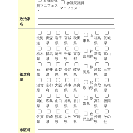
衆議院議
参議院議員
員マニフェス
マニフェスト
ト
政治家
名
山
北海
青森
岩手
宮城
秋田
福島
茨城
形県
道
県
県
県
県
県
県
神
栃木
群馬
埼玉
千葉
東京
新潟
富山
奈川県
県
県
県
県
都
県
県
静
石川
福井
山梨
長野
岐阜
愛知
三重
岡県
都道府
県
県
県
県
県
県
県
県
和
滋賀
京都
大阪
兵庫
奈良
鳥取
島根
歌山県
県
府
府
県
県
県
県
愛
岡山
広島
山口
徳島
香川
高知
福岡
媛県
県
県
県
県
県
県
県
鹿
佐賀
長崎
熊本
大分
宮崎
沖縄
その
児島県
県
県
県
県
県
県
他
市区町