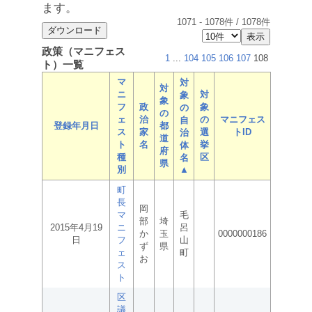
ます。
1071
-
1078
件 /
1078
件
政策（マニフェス
1
...
104
105
106
107
108
ト）一覧
マ
対
対
ニ
対
象
象
フ
政
象
の
の
ェ
治
の
マニフェス
自
登録年月日
都
ス
家
選
トID
治
道
ト
名
挙
体
府
種
区
名
県
別
▲
町
長
岡
マ
毛
部
埼
2015年4月19
ニ
呂
か
玉
0000000186
日
フ
山
ず
県
ェ
町
お
ス
ト
区
議