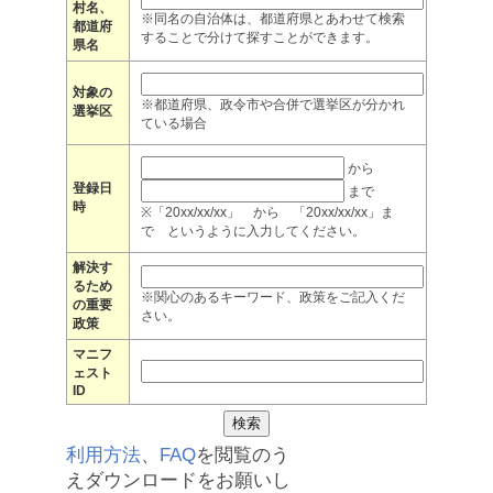
村名、
※同名の自治体は、都道府県とあわせて検索
都道府
することで分けて探すことができます。
県名
対象の
※都道府県、政令市や合併で選挙区が分かれ
選挙区
ている場合
から
登録日
まで
時
※「20xx/xx/xx」 から 「20xx/xx/xx」ま
で というように入力してください。
解決す
るため
※関心のあるキーワード、政策をご記入くだ
の重要
さい。
政策
マニフ
ェスト
ID
利用方法
、
FAQ
を閲覧のう
えダウンロードをお願いし