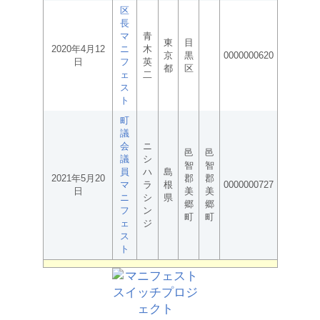
区
長
マ
青
東
目
2020年4月12
ニ
木
京
黒
0000000620
日
フ
英
都
区
ェ
二
ス
ト
町
議
会
ニ
邑
邑
議
シ
智
智
員
ハ
島
2021年5月20
郡
郡
マ
ラ
根
0000000727
日
美
美
ニ
シ
県
郷
郷
フ
ン
町
町
ェ
ジ
ス
ト