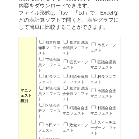
内容をダウンロードできます。
ファイル形式は「tsv」「txt」で、Excelな
どの表計算ソフトで開くと、表やグラフに
して簡単に比較することができます。
都道府県
都道府県議
市長マニフ
知事マニフェ
会議員マニフェ
ェスト
スト
スト
市議会議
区長マニフ
区議会議員
員マニフェス
ェスト
マニフェスト
ト
町長マニ
町議会議員
村長マニフ
フェスト
マニフェスト
ェスト
村議会議
都道府県議
マニフ
市議会会派
員マニフェス
会会派マニフェ
ェスト
マニフェスト
ト
スト
種別
区議会会
町議会会派
村議会会派
派マニフェス
マニフェスト
マニフェスト
ト
スイッチユ
市民マニ
政党マニフ
ーザーマニフェ
フェスト
ェスト
スト