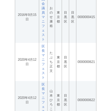
会
議
お
員
の
東
目
目
2016年9月15
マ
せ
京
黒
黒
0000000415
日
ニ
康
都
区
区
フ
裕
ェ
ス
ト
区
長
た
マ
ぶ
東
目
2020年4月12
ニ
ち
京
黒
0000000621
日
フ
正
都
区
ェ
文
ス
ト
区
長
山
マ
本
東
目
2020年4月12
ニ
ひ
京
黒
0000000622
日
フ
ろ
都
区
ェ
こ