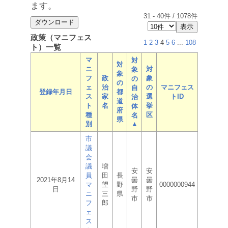
ます。
31
-
40
件 /
1078
件
政策（マニフェス
1
2
3
4
5
6
...
108
ト）一覧
マ
対
対
ニ
対
象
象
フ
政
象
の
の
ェ
治
の
マニフェス
自
登録年月日
都
ス
家
選
トID
治
道
ト
名
挙
体
府
種
区
名
県
別
▲
市
議
会
議
増
安
安
員
田
長
2021年8月14
曇
曇
マ
望
野
0000000944
日
野
野
ニ
三
県
市
市
フ
郎
ェ
ス