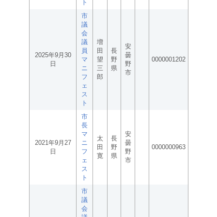
ト
市
議
会
議
増
安
員
田
長
2025年9月30
曇
マ
望
野
0000001202
日
野
ニ
三
県
市
フ
郎
ェ
ス
ト
市
長
マ
安
太
長
2021年9月27
ニ
曇
田
野
0000000963
日
フ
野
寛
県
ェ
市
ス
ト
市
議
会