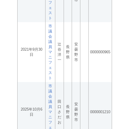
フ
ェ
ス
ト
市
議
会
議
辻
安
員
長
2021年9月30
谷
曇
マ
野
0000000965
日
洋
野
ニ
県
一
市
フ
ェ
ス
ト
市
議
会
議
田
安
員
口
長
2025年10月6
曇
マ
さ
野
0000001210
日
野
ニ
だ
県
市
フ
お
ェ