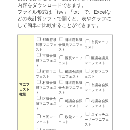
内容をダウンロードできます。
ファイル形式は「tsv」「txt」で、Excelな
どの表計算ソフトで開くと、表やグラフに
して簡単に比較することができます。
都道府県
都道府県議
市長マニフ
知事マニフェ
会議員マニフェ
ェスト
スト
スト
市議会議
区長マニフ
区議会議員
員マニフェス
ェスト
マニフェスト
ト
町長マニ
町議会議員
村長マニフ
フェスト
マニフェスト
ェスト
村議会議
都道府県議
マニフ
市議会会派
員マニフェス
会会派マニフェ
ェスト
マニフェスト
ト
スト
種別
区議会会
町議会会派
村議会会派
派マニフェス
マニフェスト
マニフェスト
ト
スイッチユ
市民マニ
政党マニフ
ーザーマニフェ
フェスト
ェスト
スト