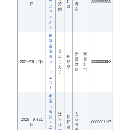
マ
野
0000000950
日
芳
野
ニ
県
朗
市
フ
ェ
ス
ト
市
議
会
議
長
安
安
員
坂
長
曇
曇
2021年9月2日
マ
ち
野
0000000952
野
野
ニ
え
県
市
市
フ
子
ェ
ス
ト
市
議
会
議
辻
安
員
長
2025年9月21
谷
曇
マ
野
0000001197
日
洋
野
ニ
県
一
市