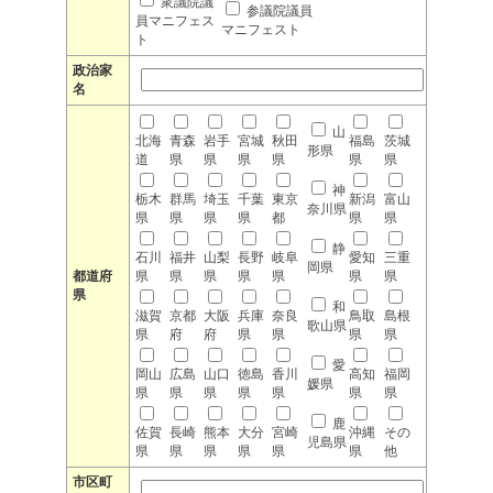
衆議院議
参議院議員
員マニフェス
マニフェスト
ト
政治家
名
山
北海
青森
岩手
宮城
秋田
福島
茨城
形県
道
県
県
県
県
県
県
神
栃木
群馬
埼玉
千葉
東京
新潟
富山
奈川県
県
県
県
県
都
県
県
静
石川
福井
山梨
長野
岐阜
愛知
三重
岡県
都道府
県
県
県
県
県
県
県
県
和
滋賀
京都
大阪
兵庫
奈良
鳥取
島根
歌山県
県
府
府
県
県
県
県
愛
岡山
広島
山口
徳島
香川
高知
福岡
媛県
県
県
県
県
県
県
県
鹿
佐賀
長崎
熊本
大分
宮崎
沖縄
その
児島県
県
県
県
県
県
県
他
市区町