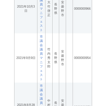
議
大
安
員
長
2021年10月3
竹
曇
マ
野
0000000966
日
啓
野
ニ
県
正
市
フ
ェ
ス
ト
市
議
会
議
竹
安
員
内
長
曇
2021年9月9日
マ
秀
野
0000000954
野
ニ
太
県
市
フ
郎
ェ
ス
ト
市
議
会
議
中
安
員
長
2021年8月28
村
曇