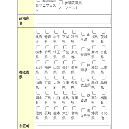
衆議院議
参議院議員
員マニフェス
マニフェスト
ト
政治家
名
山
北海
青森
岩手
宮城
秋田
福島
茨城
形県
道
県
県
県
県
県
県
神
栃木
群馬
埼玉
千葉
東京
新潟
富山
奈川県
県
県
県
県
都
県
県
静
石川
福井
山梨
長野
岐阜
愛知
三重
岡県
都道府
県
県
県
県
県
県
県
県
和
滋賀
京都
大阪
兵庫
奈良
鳥取
島根
歌山県
県
府
府
県
県
県
県
愛
岡山
広島
山口
徳島
香川
高知
福岡
媛県
県
県
県
県
県
県
県
鹿
佐賀
長崎
熊本
大分
宮崎
沖縄
その
児島県
県
県
県
県
県
県
他
市区町