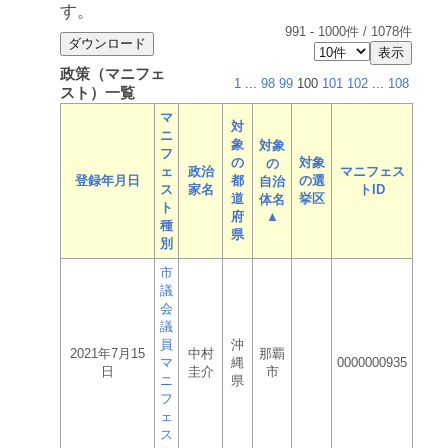
す。
991
-
1000
件 /
1078
件
政策（マニフェ
1
...
98
99
100
101
102
...
108
スト）一覧
マ
対
ニ
象
対象
フ
の
対象
の
ェ
政治
マニフェス
登録年月日
都
の選
自治
ス
家名
トID
道
挙区
体名
ト
府
▲
種
県
別
市
議
会
議
員
沖
2021年7月15
中村
那覇
マ
縄
0000000935
日
圭介
市
ニ
県
フ
ェ
ス