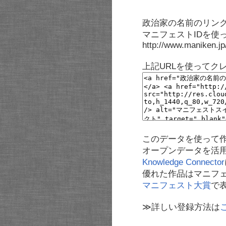
政治家の名前のリンク
マニフェストIDを使
http://www.maniken.j
上記URLを使ってク
このデータを使って
オープンデータを活
Knowledge Connector
優れた作品はマニフ
マニフェスト大賞
で
≫詳しい登録方法は