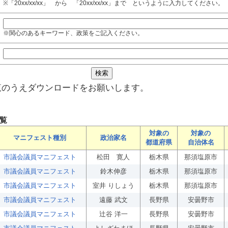
※「20xx/xx/xx」 から 「20xx/xx/xx」まで というように入力してください。
※関心のあるキーワード、政策をご記入ください。
覧のうえダウンロードをお願いします。
覧
対象の
対象の
マニフェスト種別
政治家名
都道府県
自治体名
市議会議員マニフェスト
松田 寛人
栃木県
那須塩原市
市議会議員マニフェスト
鈴木伸彦
栃木県
那須塩原市
市議会議員マニフェスト
室井 りしょう
栃木県
那須塩原市
市議会議員マニフェスト
遠藤 武文
長野県
安曇野市
市議会議員マニフェスト
辻谷 洋一
長野県
安曇野市