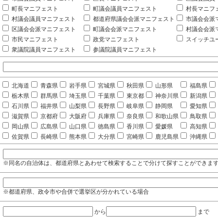
町長マニフェスト
町議会議員マニフェスト
村長マニフ
村議会議員マニフェスト
都道府県議会会派マニフェスト
市議会会派
区議会会派マニフェスト
町議会会派マニフェスト
村議会会派
市民マニフェスト
政党マニフェスト
スイッチユ
衆議院議員マニフェスト
参議院議員マニフェスト
北海道
青森県
岩手県
宮城県
秋田県
山形県
福島県
栃木県
群馬県
埼玉県
千葉県
東京都
神奈川県
新潟県
石川県
福井県
山梨県
長野県
岐阜県
静岡県
愛知県
滋賀県
京都府
大阪府
兵庫県
奈良県
和歌山県
鳥取県
岡山県
広島県
山口県
徳島県
香川県
愛媛県
高知県
佐賀県
長崎県
熊本県
大分県
宮崎県
鹿児島県
沖縄県
※同名の自治体は、都道府県とあわせて検索することで分けて探すことができま
※都道府県、政令市や合併で選挙区が分かれている場合
から
まで