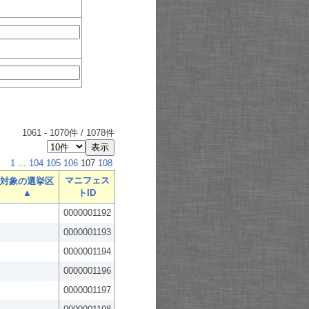
1061
-
1070
件 /
1078
件
1
...
104
105
106
107
108
マニフェス
対象の選挙区
▲
トID
0000001192
0000001193
0000001194
0000001196
0000001197