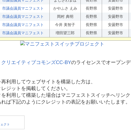
市議会議員マニフェスト
よしざわまほ
長野県
安曇野市
市議会議員マニフェスト
かやふさ えみ
長野県
安曇野市
市議会議員マニフェスト
岡村 典明
長野県
安曇野市
市議会議員マニフェスト
今井 美智子
長野県
安曇野市
市議会議員マニフェスト
増田望三郎
長野県
安曇野市
、
クリエイティブコモンズCC-BY
のライセンスでオープンデ
を再利用してウェブサイトを構築した方は、
クレジットを掲載してください。
タを利用して構築した場合はマニフェストスイッチへリンク
あれば下記のようにクレジットの表記をお願いいたします。