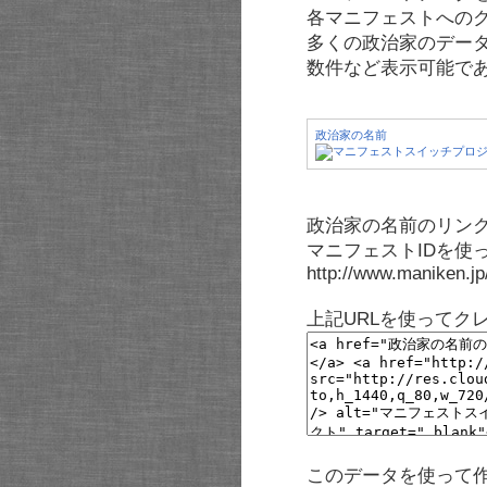
各マニフェストへの
多くの政治家のデー
数件など表示可能で
政治家の名前
政治家の名前のリンク
マニフェストIDを使
http://www.maniken.j
上記URLを使ってク
このデータを使って