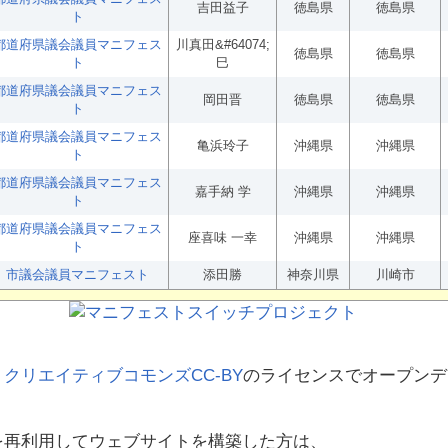
吉田益子
徳島県
徳島県
ト
都道府県議会議員マニフェス
川真田&#64074;
徳島県
徳島県
ト
巳
都道府県議会議員マニフェス
岡田晋
徳島県
徳島県
ト
都道府県議会議員マニフェス
亀浜玲子
沖縄県
沖縄県
ト
都道府県議会議員マニフェス
嘉手納 学
沖縄県
沖縄県
ト
都道府県議会議員マニフェス
座喜味 一幸
沖縄県
沖縄県
ト
市議会議員マニフェスト
添田勝
神奈川県
川崎市
、
クリエイティブコモンズCC-BY
のライセンスでオープンデ
を再利用してウェブサイトを構築した方は、