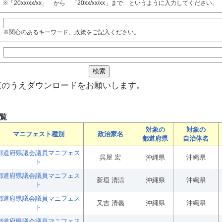
※「20xx/xx/xx」 から 「20xx/xx/xx」まで というように入力してください。
※関心のあるキーワード、政策をご記入ください。
覧のうえダウンロードをお願いします。
覧
対象の
対象の
マニフェスト種別
政治家名
都道府県
自治体名
都道府県議会議員マニフェス
呉屋 宏
沖縄県
沖縄県
ト
都道府県議会議員マニフェス
新垣 清涼
沖縄県
沖縄県
ト
都道府県議会議員マニフェス
又吉 清義
沖縄県
沖縄県
ト
都道府県議会議員マニフェス