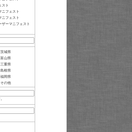
ェスト
マニフェスト
マニフェスト
ーザーマニフェスト
茨城県
富山県
三重県
島根県
福岡県
その他
す。