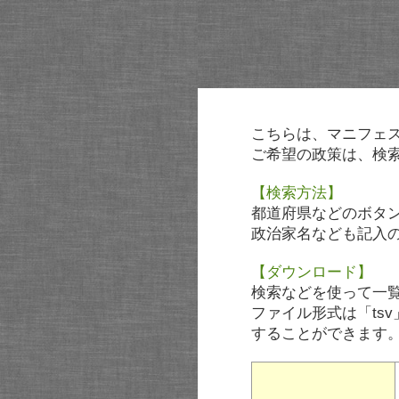
こちらは、マニフェ
ご希望の政策は、検
【検索方法】
都道府県などのボタ
政治家名なども記入
【ダウンロード】
検索などを使って一
ファイル形式は「tsv
することができます