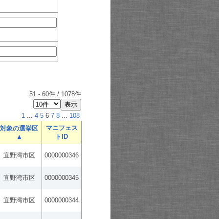
51
-
60
件 /
1078
件
1
...
4
5
6
7
8
...
108
マニフェス
対象の選挙区
▲
トID
宜野湾市区
0000000346
宜野湾市区
0000000345
宜野湾市区
0000000344