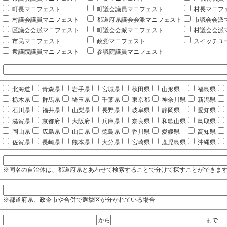
町長マニフェスト
町議会議員マニフェスト
村長マニフ
村議会議員マニフェスト
都道府県議会会派マニフェスト
市議会会派
区議会会派マニフェスト
町議会会派マニフェスト
村議会会派
市民マニフェスト
政党マニフェスト
スイッチユ
衆議院議員マニフェスト
参議院議員マニフェスト
北海道
青森県
岩手県
宮城県
秋田県
山形県
福島県
栃木県
群馬県
埼玉県
千葉県
東京都
神奈川県
新潟県
石川県
福井県
山梨県
長野県
岐阜県
静岡県
愛知県
滋賀県
京都府
大阪府
兵庫県
奈良県
和歌山県
鳥取県
岡山県
広島県
山口県
徳島県
香川県
愛媛県
高知県
佐賀県
長崎県
熊本県
大分県
宮崎県
鹿児島県
沖縄県
※同名の自治体は、都道府県とあわせて検索することで分けて探すことができま
※都道府県、政令市や合併で選挙区が分かれている場合
から
まで