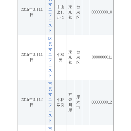
マ
中山
東
台
2015年3月11
ニ
よし
京
東
0000000010
日
フ
かつ
都
区
ェ
ス
ト
区
長
マ
東
台
2015年3月11
ニ
小柳
京
東
0000000011
日
フ
茂
都
区
ェ
ス
ト
市
長
マ
神
厚
2015年3月12
ニ
小林
奈
木
0000000012
日
フ
常良
川
市
ェ
県
ス
ト
市