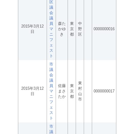
区
議
会
議
員
森た
東
中
2015年3月12
マ
かゆ
京
野
0000000016
日
ニ
き
都
区
フ
ェ
ス
ト
市
議
会
議
東
員
佐藤
東
2015年3月12
村
マ
まさ
京
0000000017
日
山
ニ
たか
都
市
フ
ェ
ス
ト
市
議