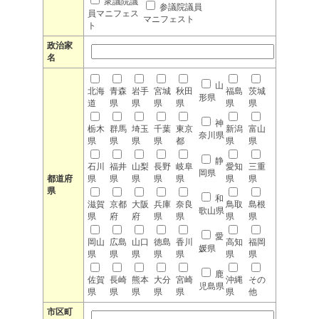
衆議院議
参議院議員
員マニフェス
マニフェスト
ト
政治家
名
山
北海
青森
岩手
宮城
秋田
福島
茨城
形県
道
県
県
県
県
県
県
神
栃木
群馬
埼玉
千葉
東京
新潟
富山
奈川県
県
県
県
県
都
県
県
静
石川
福井
山梨
長野
岐阜
愛知
三重
岡県
都道府
県
県
県
県
県
県
県
県
和
滋賀
京都
大阪
兵庫
奈良
鳥取
島根
歌山県
県
府
府
県
県
県
県
愛
岡山
広島
山口
徳島
香川
高知
福岡
媛県
県
県
県
県
県
県
県
鹿
佐賀
長崎
熊本
大分
宮崎
沖縄
その
児島県
県
県
県
県
県
県
他
市区町