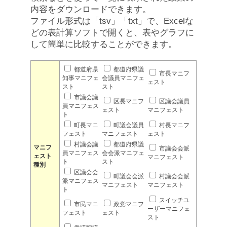
内容をダウンロードできます。
ファイル形式は「tsv」「txt」で、Excelな
どの表計算ソフトで開くと、表やグラフに
して簡単に比較することができます。
都道府県
都道府県議
市長マニフ
知事マニフェ
会議員マニフェ
ェスト
スト
スト
市議会議
区長マニフ
区議会議員
員マニフェス
ェスト
マニフェスト
ト
町長マニ
町議会議員
村長マニフ
フェスト
マニフェスト
ェスト
村議会議
都道府県議
マニフ
市議会会派
員マニフェス
会会派マニフェ
ェスト
マニフェスト
ト
スト
種別
区議会会
町議会会派
村議会会派
派マニフェス
マニフェスト
マニフェスト
ト
スイッチユ
市民マニ
政党マニフ
ーザーマニフェ
フェスト
ェスト
スト