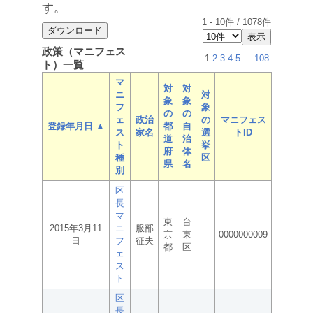
す。
1
-
10
件 /
1078
件
政策（マニフェス
1
2
3
4
5
...
108
ト）一覧
マ
対
対
ニ
対
象
象
フ
象
の
の
ェ
政治
の
マニフェス
登録年月日 ▲
都
自
ス
家名
選
トID
道
治
ト
挙
府
体
種
区
県
名
別
区
長
マ
東
台
2015年3月11
ニ
服部
京
東
0000000009
日
フ
征夫
都
区
ェ
ス
ト
区
長