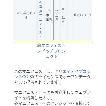
会
議
富
員
田
埼
2015年3月13
士
マ
中
玉
0000000018
日
見
ニ
栄志
県
市
フ
ェ
ス
ト
このマニフェストは、
クリエイティブコモ
ンズCC-BY
のライセンスでオープンデータ
として提供されています。
マニフェストデータを再利用してウェブサ
イトを構築した方は、
各マニフェストへのクレジットを掲載して