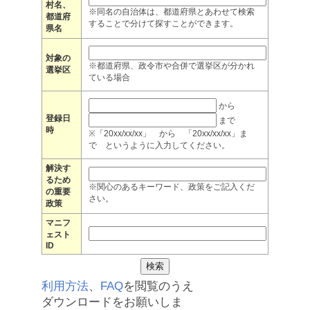
村名、
※同名の自治体は、都道府県とあわせて検索
都道府
することで分けて探すことができます。
県名
対象の
※都道府県、政令市や合併で選挙区が分かれ
選挙区
ている場合
から
登録日
まで
時
※「20xx/xx/xx」 から 「20xx/xx/xx」ま
で というように入力してください。
解決す
るため
※関心のあるキーワード、政策をご記入くだ
の重要
さい。
政策
マニフ
ェスト
ID
利用方法
、
FAQ
を閲覧のうえ
ダウンロードをお願いしま