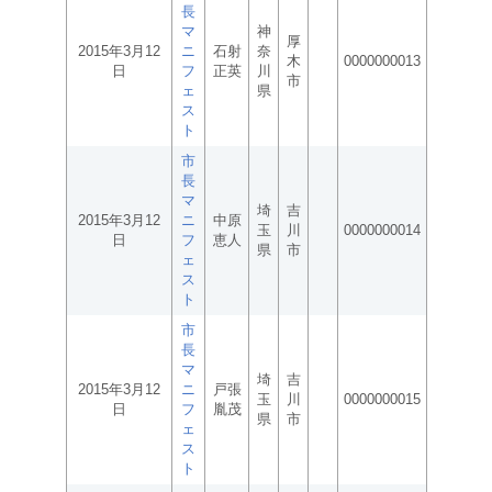
長
マ
神
厚
2015年3月12
ニ
石射
奈
木
0000000013
日
フ
正英
川
市
ェ
県
ス
ト
市
長
マ
埼
吉
2015年3月12
ニ
中原
玉
川
0000000014
日
フ
恵人
県
市
ェ
ス
ト
市
長
マ
埼
吉
2015年3月12
ニ
戸張
玉
川
0000000015
日
フ
胤茂
県
市
ェ
ス
ト