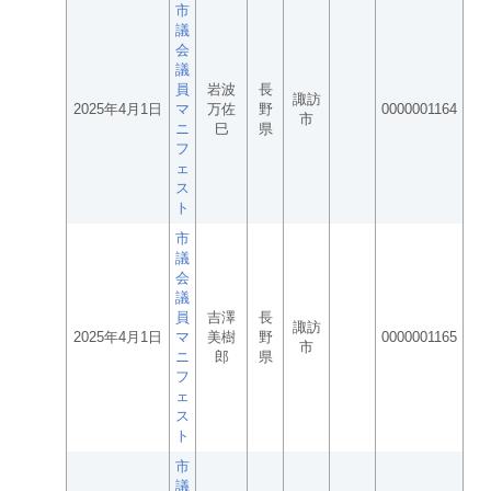
市
議
会
議
員
岩波
長
諏訪
2025年4月1日
マ
万佐
野
0000001164
市
ニ
巳
県
フ
ェ
ス
ト
市
議
会
議
員
吉澤
長
諏訪
2025年4月1日
マ
美樹
野
0000001165
市
ニ
郎
県
フ
ェ
ス
ト
市
議