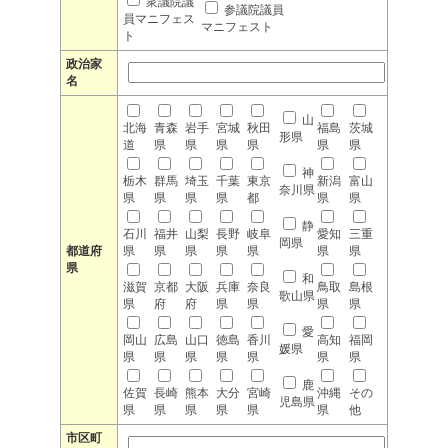
衆議院議
参議院議員
員マニフェス
マニフェスト
ト
政治家
名
山
北海
青森
岩手
宮城
秋田
福島
茨城
形県
道
県
県
県
県
県
県
神
栃木
群馬
埼玉
千葉
東京
新潟
富山
奈川県
県
県
県
県
都
県
県
静
石川
福井
山梨
長野
岐阜
愛知
三重
岡県
都道府
県
県
県
県
県
県
県
県
和
滋賀
京都
大阪
兵庫
奈良
鳥取
島根
歌山県
県
府
府
県
県
県
県
愛
岡山
広島
山口
徳島
香川
高知
福岡
媛県
県
県
県
県
県
県
県
鹿
佐賀
長崎
熊本
大分
宮崎
沖縄
その
児島県
県
県
県
県
県
県
他
市区町