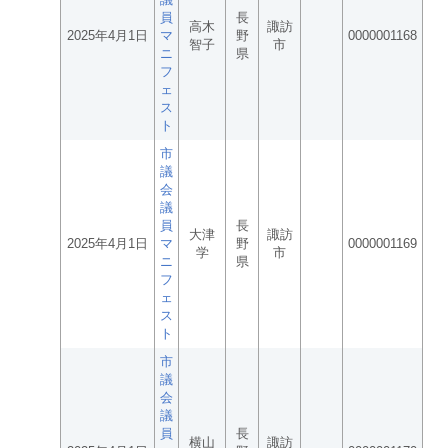
員
長
高木
諏訪
2025年4月1日
マ
野
0000001168
智子
市
ニ
県
フ
ェ
ス
ト
市
議
会
議
員
長
大津
諏訪
2025年4月1日
マ
野
0000001169
学
市
ニ
県
フ
ェ
ス
ト
市
議
会
議
員
長
横山
諏訪