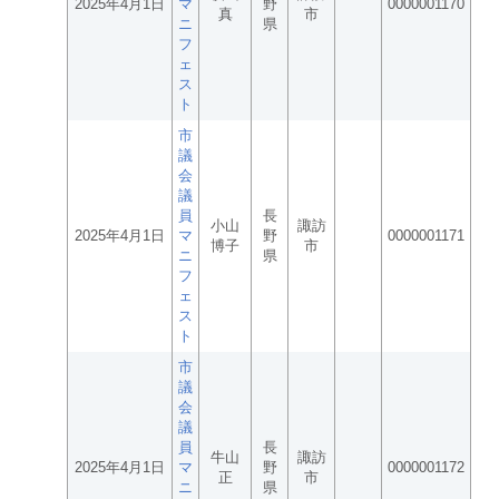
2025年4月1日
マ
野
0000001170
真
市
ニ
県
フ
ェ
ス
ト
市
議
会
議
員
長
小山
諏訪
2025年4月1日
マ
野
0000001171
博子
市
ニ
県
フ
ェ
ス
ト
市
議
会
議
員
長
牛山
諏訪
2025年4月1日
マ
野
0000001172
正
市
ニ
県