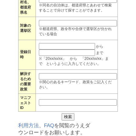
村名、
※同名の自治体は、都道府県とあわせて検索
都道府
することで分けて探すことができます。
県名
対象の
※都道府県、政令市や合併で選挙区が分かれ
選挙区
ている場合
から
登録日
まで
時
※「20xx/xx/xx」 から 「20xx/xx/xx」ま
で というように入力してください。
解決す
るため
※関心のあるキーワード、政策をご記入くだ
の重要
さい。
政策
マニフ
ェスト
ID
利用方法
、
FAQ
を閲覧のうえダ
ウンロードをお願いします。