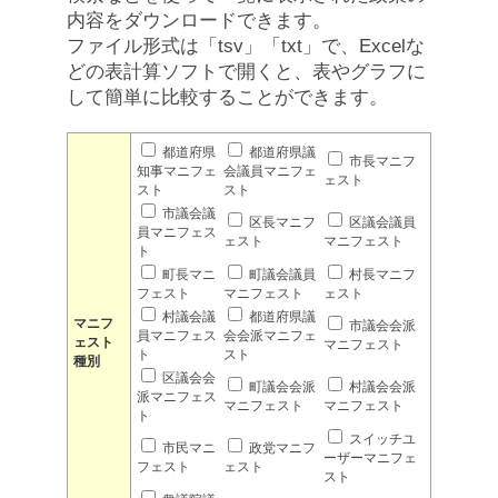
内容をダウンロードできます。
ファイル形式は「tsv」「txt」で、Excelな
どの表計算ソフトで開くと、表やグラフに
して簡単に比較することができます。
都道府県
都道府県議
市長マニフ
知事マニフェ
会議員マニフェ
ェスト
スト
スト
市議会議
区長マニフ
区議会議員
員マニフェス
ェスト
マニフェスト
ト
町長マニ
町議会議員
村長マニフ
フェスト
マニフェスト
ェスト
村議会議
都道府県議
マニフ
市議会会派
員マニフェス
会会派マニフェ
ェスト
マニフェスト
ト
スト
種別
区議会会
町議会会派
村議会会派
派マニフェス
マニフェスト
マニフェスト
ト
スイッチユ
市民マニ
政党マニフ
ーザーマニフェ
フェスト
ェスト
スト