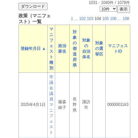
1031
-
1040
件 /
1078
件
政策（マニフェ
1
...
102
103
104
105
106
...
108
スト）一覧
マ
対
ニ
象
フ
対象
の
対象
ェ
政治
の
マニフェス
登録年月日 ▲
都
の選
ス
家名
自治
トID
道
挙区
ト
体名
府
種
県
別
市
議
会
議
員
長
藤森
諏訪
2025年4月1日
マ
野
0000001163
綾子
市
ニ
県
フ
ェ
ス
ト