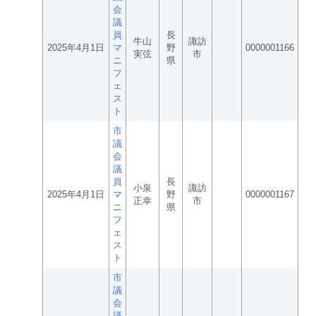
会
議
員
長
牛山
諏訪
2025年4月1日
マ
野
0000001166
実弦
市
ニ
県
フ
ェ
ス
ト
市
議
会
議
員
長
小泉
諏訪
2025年4月1日
マ
野
0000001167
正幸
市
ニ
県
フ
ェ
ス
ト
市
議
会
議