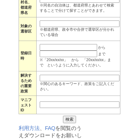
村名、
※同名の自治体は、都道府県とあわせて検索
都道府
することで分けて探すことができます。
県名
対象の
※都道府県、政令市や合併で選挙区が分かれ
選挙区
ている場合
から
登録日
まで
時
※「20xx/xx/xx」 から 「20xx/xx/xx」ま
で というように入力してください。
解決す
るため
※関心のあるキーワード、政策をご記入くだ
の重要
さい。
政策
マニフ
ェスト
ID
利用方法
、
FAQ
を閲覧のう
えダウンロードをお願いし