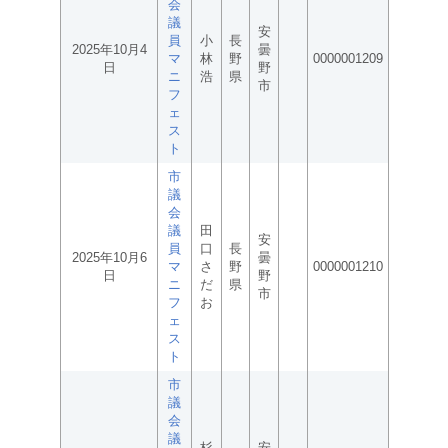
会
議
安
員
小
長
2025年10月4
曇
マ
林
野
0000001209
日
野
ニ
浩
県
市
フ
ェ
ス
ト
市
議
会
議
田
安
員
口
長
2025年10月6
曇
マ
さ
野
0000001210
日
野
ニ
だ
県
市
フ
お
ェ
ス
ト
市
議
会
議
杉
安