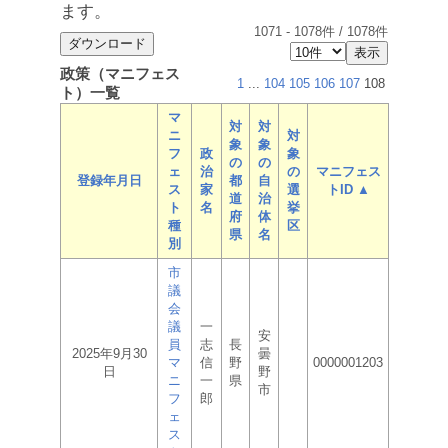
ます。
1071
-
1078
件 /
1078
件
政策（マニフェス
1
...
104
105
106
107
108
ト）一覧
マ
対
対
ニ
対
象
象
フ
政
象
の
の
ェ
治
の
マニフェス
登録年月日
都
自
ス
家
選
トID ▲
道
治
ト
名
挙
府
体
種
区
県
名
別
市
議
会
議
一
安
員
志
長
2025年9月30
曇
マ
信
野
0000001203
日
野
ニ
一
県
市
フ
郎
ェ
ス