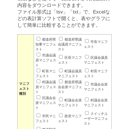
内容をダウンロードできます。
ファイル形式は「tsv」「txt」で、Excelな
どの表計算ソフトで開くと、表やグラフに
して簡単に比較することができます。
都道府県
都道府県議
市長マニフ
知事マニフェ
会議員マニフェ
ェスト
スト
スト
市議会議
区長マニフ
区議会議員
員マニフェス
ェスト
マニフェスト
ト
町長マニ
町議会議員
村長マニフ
フェスト
マニフェスト
ェスト
村議会議
都道府県議
マニフ
市議会会派
員マニフェス
会会派マニフェ
ェスト
マニフェスト
ト
スト
種別
区議会会
町議会会派
村議会会派
派マニフェス
マニフェスト
マニフェスト
ト
スイッチユ
市民マニ
政党マニフ
ーザーマニフェ
フェスト
ェスト
スト