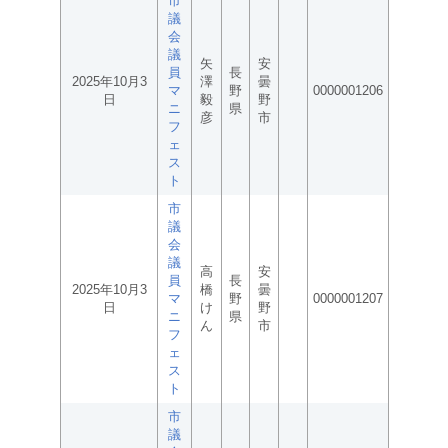
市
議
会
議
矢
安
員
長
2025年10月3
澤
曇
マ
野
0000001206
日
毅
野
ニ
県
彦
市
フ
ェ
ス
ト
市
議
会
議
高
安
員
長
2025年10月3
橋
曇
マ
野
0000001207
日
け
野
ニ
県
ん
市
フ
ェ
ス
ト
市
議