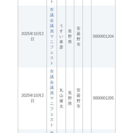
ト
市
議
会
議
う
安
員
す
長
2025年10月2
曇
マ
い
野
0000001204
日
野
ニ
泰
県
市
フ
彦
ェ
ス
ト
市
議
会
議
丸
安
員
長
2025年10月2
山
曇
マ
野
0000001205
日
健
野
ニ
県
太
市
フ
ェ
ス
ト