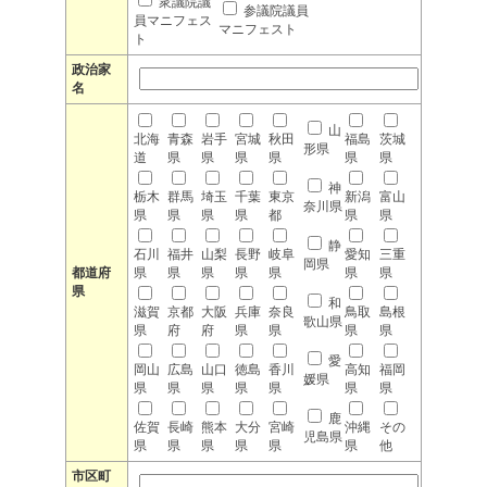
衆議院議
参議院議員
員マニフェス
マニフェスト
ト
政治家
名
山
北海
青森
岩手
宮城
秋田
福島
茨城
形県
道
県
県
県
県
県
県
神
栃木
群馬
埼玉
千葉
東京
新潟
富山
奈川県
県
県
県
県
都
県
県
静
石川
福井
山梨
長野
岐阜
愛知
三重
岡県
都道府
県
県
県
県
県
県
県
県
和
滋賀
京都
大阪
兵庫
奈良
鳥取
島根
歌山県
県
府
府
県
県
県
県
愛
岡山
広島
山口
徳島
香川
高知
福岡
媛県
県
県
県
県
県
県
県
鹿
佐賀
長崎
熊本
大分
宮崎
沖縄
その
児島県
県
県
県
県
県
県
他
市区町