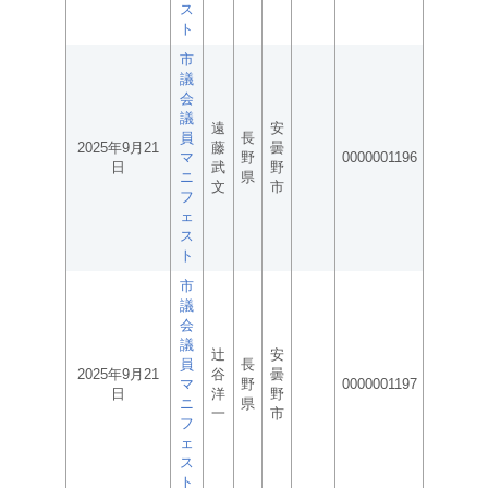
ス
ト
市
議
会
議
遠
安
員
長
2025年9月21
藤
曇
マ
野
0000001196
日
武
野
ニ
県
文
市
フ
ェ
ス
ト
市
議
会
議
辻
安
員
長
2025年9月21
谷
曇
マ
野
0000001197
日
洋
野
ニ
県
一
市
フ
ェ
ス
ト