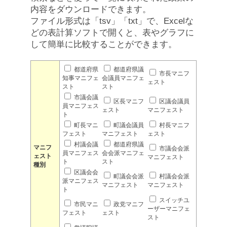
内容をダウンロードできます。
ファイル形式は「tsv」「txt」で、Excelな
どの表計算ソフトで開くと、表やグラフに
して簡単に比較することができます。
都道府県
都道府県議
市長マニフ
知事マニフェ
会議員マニフェ
ェスト
スト
スト
市議会議
区長マニフ
区議会議員
員マニフェス
ェスト
マニフェスト
ト
町長マニ
町議会議員
村長マニフ
フェスト
マニフェスト
ェスト
村議会議
都道府県議
マニフ
市議会会派
員マニフェス
会会派マニフェ
ェスト
マニフェスト
ト
スト
種別
区議会会
町議会会派
村議会会派
派マニフェス
マニフェスト
マニフェスト
ト
スイッチユ
市民マニ
政党マニフ
ーザーマニフェ
フェスト
ェスト
スト