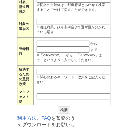
村名、
※同名の自治体は、都道府県とあわせて検索
都道府
することで分けて探すことができます。
県名
対象の
※都道府県、政令市や合併で選挙区が分かれ
選挙区
ている場合
から
登録日
まで
時
※「20xx/xx/xx」 から 「20xx/xx/xx」ま
で というように入力してください。
解決す
るため
※関心のあるキーワード、政策をご記入くだ
の重要
さい。
政策
マニフ
ェスト
ID
利用方法
、
FAQ
を閲覧のう
えダウンロードをお願いし