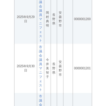
議
会
議
岡
安
員
長
2025年9月29
村
曇
マ
野
0000001200
日
典
野
ニ
県
明
市
フ
ェ
ス
ト
市
議
会
議
今
安
員
井
長
2025年9月30
曇
マ
美
野
0000001201
日
野
ニ
智
県
市
フ
子
ェ
ス
ト
市
議
会