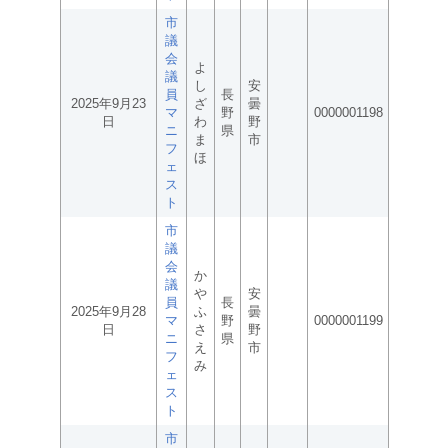
市
議
会
よ
議
し
安
員
長
2025年9月23
ざ
曇
マ
野
0000001198
日
わ
野
ニ
県
ま
市
フ
ほ
ェ
ス
ト
市
議
会
か
議
や
安
員
長
2025年9月28
ふ
曇
マ
野
0000001199
日
さ
野
ニ
県
え
市
フ
み
ェ
ス
ト
市