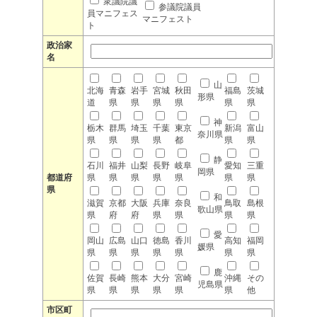
衆議院議
参議院議員
員マニフェス
マニフェスト
ト
政治家
名
山
北海
青森
岩手
宮城
秋田
福島
茨城
形県
道
県
県
県
県
県
県
神
栃木
群馬
埼玉
千葉
東京
新潟
富山
奈川県
県
県
県
県
都
県
県
静
石川
福井
山梨
長野
岐阜
愛知
三重
岡県
都道府
県
県
県
県
県
県
県
県
和
滋賀
京都
大阪
兵庫
奈良
鳥取
島根
歌山県
県
府
府
県
県
県
県
愛
岡山
広島
山口
徳島
香川
高知
福岡
媛県
県
県
県
県
県
県
県
鹿
佐賀
長崎
熊本
大分
宮崎
沖縄
その
児島県
県
県
県
県
県
県
他
市区町