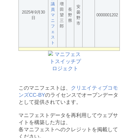
議
増
安
員
田
長
2025年9月30
曇
マ
望
野
0000001202
日
野
ニ
三
県
市
フ
郎
ェ
ス
ト
このマニフェストは、
クリエイティブコモ
ンズCC-BY
のライセンスでオープンデータ
として提供されています。
マニフェストデータを再利用してウェブサ
イトを構築した方は、
各マニフェストへのクレジットを掲載して
ください。