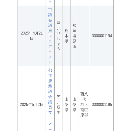
ト
市
議
会
室
議
那
井
員
栃
須
2025年4月21
り
マ
木
塩
0000001194
日
し
ニ
県
原
ょ
フ
市
う
ェ
ス
ト
都
道
府
県
議
西八
会
笠
山
山
代
議
井
2025年5月2日
梨
梨
郡・
0000001195
員
辰
県
県
南巨
マ
生
摩郡
ニ
フ
ェ