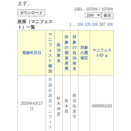
ます。
1061
-
1070
件 /
1078
件
政策（マニフェス
1
...
104
105
106
107
108
ト）一覧
マ
対
対
ニ
象
象
フ
政
の
の
対象
ェ
治
マニフェス
登録年月日
都
自
の選
ス
家
トID ▲
道
治
挙区
ト
名
府
体
種
県
名
別
市
議
会
議
那
鈴
員
栃
須
2025年4月17
木
マ
木
塩
0000001193
日
伸
ニ
県
原
彦
フ
市
ェ
ス