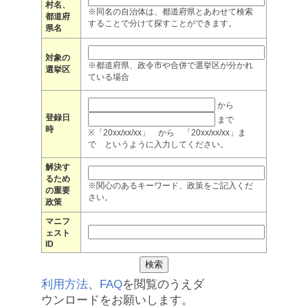
村名、
※同名の自治体は、都道府県とあわせて検索
都道府
することで分けて探すことができます。
県名
対象の
※都道府県、政令市や合併で選挙区が分かれ
選挙区
ている場合
から
登録日
まで
時
※「20xx/xx/xx」 から 「20xx/xx/xx」ま
で というように入力してください。
解決す
るため
※関心のあるキーワード、政策をご記入くだ
の重要
さい。
政策
マニフ
ェスト
ID
利用方法
、
FAQ
を閲覧のうえダ
ウンロードをお願いします。