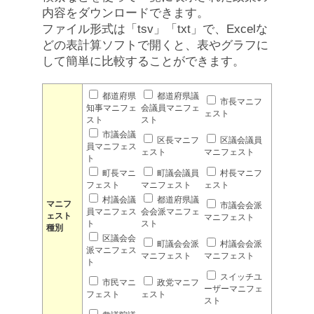
内容をダウンロードできます。
ファイル形式は「tsv」「txt」で、Excelな
どの表計算ソフトで開くと、表やグラフに
して簡単に比較することができます。
都道府県
都道府県議
市長マニフ
知事マニフェ
会議員マニフェ
ェスト
スト
スト
市議会議
区長マニフ
区議会議員
員マニフェス
ェスト
マニフェスト
ト
町長マニ
町議会議員
村長マニフ
フェスト
マニフェスト
ェスト
村議会議
都道府県議
マニフ
市議会会派
員マニフェス
会会派マニフェ
ェスト
マニフェスト
ト
スト
種別
区議会会
町議会会派
村議会会派
派マニフェス
マニフェスト
マニフェスト
ト
スイッチユ
市民マニ
政党マニフ
ーザーマニフェ
フェスト
ェスト
スト