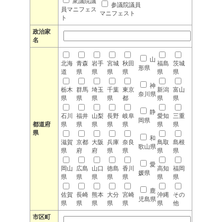
衆議院議
参議院議員
員マニフェス
マニフェスト
ト
政治家
名
山
北海
青森
岩手
宮城
秋田
福島
茨城
形県
道
県
県
県
県
県
県
神
栃木
群馬
埼玉
千葉
東京
新潟
富山
奈川県
県
県
県
県
都
県
県
静
石川
福井
山梨
長野
岐阜
愛知
三重
岡県
都道府
県
県
県
県
県
県
県
県
和
滋賀
京都
大阪
兵庫
奈良
鳥取
島根
歌山県
県
府
府
県
県
県
県
愛
岡山
広島
山口
徳島
香川
高知
福岡
媛県
県
県
県
県
県
県
県
鹿
佐賀
長崎
熊本
大分
宮崎
沖縄
その
児島県
県
県
県
県
県
県
他
市区町