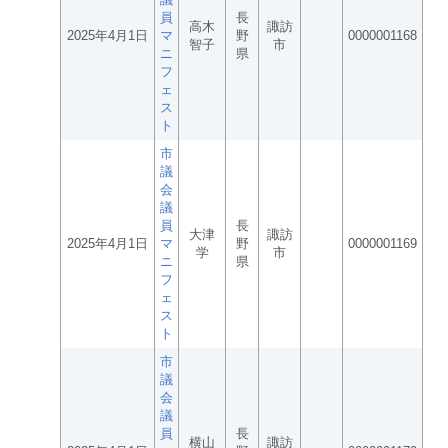
員
長
高木
諏訪
2025年4月1日
マ
野
0000001168
智子
市
ニ
県
フ
ェ
ス
ト
市
議
会
議
員
長
大津
諏訪
2025年4月1日
マ
野
0000001169
学
市
ニ
県
フ
ェ
ス
ト
市
議
会
議
員
長
横山
諏訪