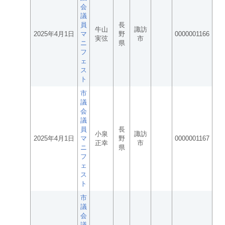
会
議
員
長
牛山
諏訪
2025年4月1日
マ
野
0000001166
実弦
市
ニ
県
フ
ェ
ス
ト
市
議
会
議
員
長
小泉
諏訪
2025年4月1日
マ
野
0000001167
正幸
市
ニ
県
フ
ェ
ス
ト
市
議
会
議