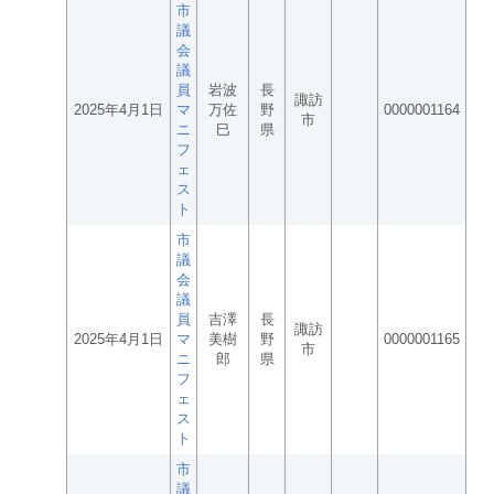
市
議
会
議
員
岩波
長
諏訪
2025年4月1日
マ
万佐
野
0000001164
市
ニ
巳
県
フ
ェ
ス
ト
市
議
会
議
員
吉澤
長
諏訪
2025年4月1日
マ
美樹
野
0000001165
市
ニ
郎
県
フ
ェ
ス
ト
市
議