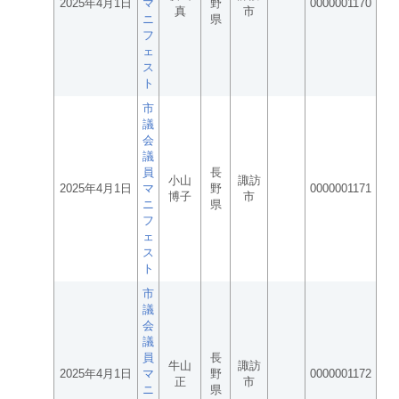
2025年4月1日
マ
野
0000001170
真
市
ニ
県
フ
ェ
ス
ト
市
議
会
議
員
長
小山
諏訪
2025年4月1日
マ
野
0000001171
博子
市
ニ
県
フ
ェ
ス
ト
市
議
会
議
員
長
牛山
諏訪
2025年4月1日
マ
野
0000001172
正
市
ニ
県