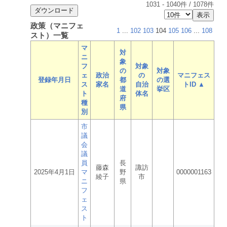
1031
-
1040
件 /
1078
件
政策（マニフェ
1
...
102
103
104
105
106
...
108
スト）一覧
マ
対
ニ
象
フ
対象
の
対象
ェ
政治
の
マニフェス
登録年月日
都
の選
ス
家名
自治
トID ▲
道
挙区
ト
体名
府
種
県
別
市
議
会
議
員
長
藤森
諏訪
2025年4月1日
マ
野
0000001163
綾子
市
ニ
県
フ
ェ
ス
ト