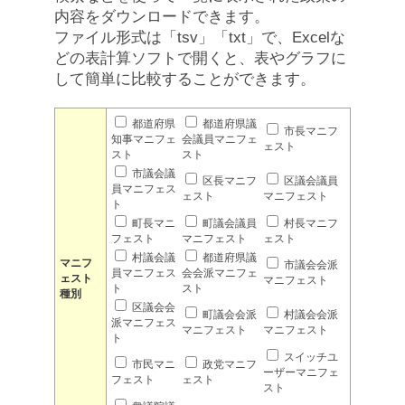
内容をダウンロードできます。
ファイル形式は「tsv」「txt」で、Excelな
どの表計算ソフトで開くと、表やグラフに
して簡単に比較することができます。
都道府県
都道府県議
市長マニフ
知事マニフェ
会議員マニフェ
ェスト
スト
スト
市議会議
区長マニフ
区議会議員
員マニフェス
ェスト
マニフェスト
ト
町長マニ
町議会議員
村長マニフ
フェスト
マニフェスト
ェスト
村議会議
都道府県議
マニフ
市議会会派
員マニフェス
会会派マニフェ
ェスト
マニフェスト
ト
スト
種別
区議会会
町議会会派
村議会会派
派マニフェス
マニフェスト
マニフェスト
ト
スイッチユ
市民マニ
政党マニフ
ーザーマニフェ
フェスト
ェスト
スト