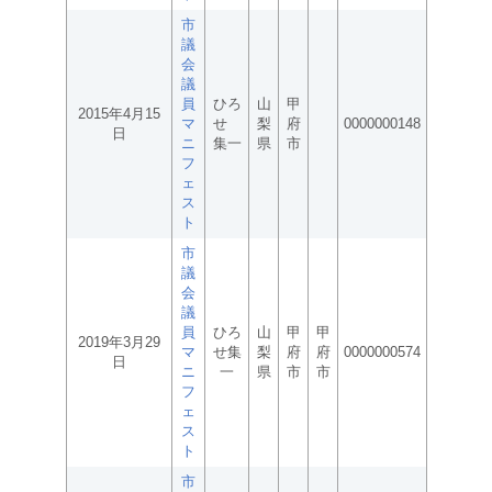
市
議
会
議
員
ひろ
山
甲
2015年4月15
マ
せ
梨
府
0000000148
日
ニ
集一
県
市
フ
ェ
ス
ト
市
議
会
議
員
ひろ
山
甲
甲
2019年3月29
マ
せ集
梨
府
府
0000000574
日
ニ
一
県
市
市
フ
ェ
ス
ト
市