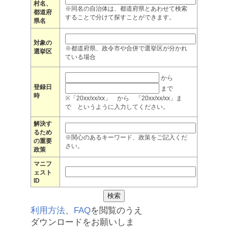
村名、
※同名の自治体は、都道府県とあわせて検索
都道府
することで分けて探すことができます。
県名
対象の
※都道府県、政令市や合併で選挙区が分かれ
選挙区
ている場合
から
登録日
まで
時
※「20xx/xx/xx」 から 「20xx/xx/xx」ま
で というように入力してください。
解決す
るため
※関心のあるキーワード、政策をご記入くだ
の重要
さい。
政策
マニフ
ェスト
ID
利用方法
、
FAQ
を閲覧のうえ
ダウンロードをお願いしま