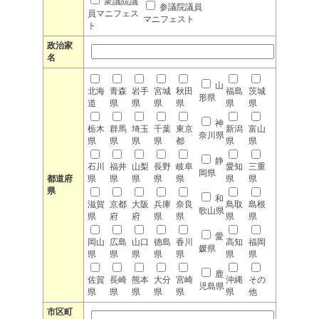
衆議院議
参議院議員
員マニフェス
マニフェスト
ト
政治家
名
山
北海
青森
岩手
宮城
秋田
福島
茨城
形県
道
県
県
県
県
県
県
神
栃木
群馬
埼玉
千葉
東京
新潟
富山
奈川県
県
県
県
県
都
県
県
静
石川
福井
山梨
長野
岐阜
愛知
三重
岡県
都道府
県
県
県
県
県
県
県
県
和
滋賀
京都
大阪
兵庫
奈良
鳥取
島根
歌山県
県
府
府
県
県
県
県
愛
岡山
広島
山口
徳島
香川
高知
福岡
媛県
県
県
県
県
県
県
県
鹿
佐賀
長崎
熊本
大分
宮崎
沖縄
その
児島県
県
県
県
県
県
県
他
市区町