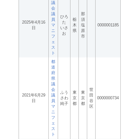
議
会
議
那
ひろ
員
栃
須
2025年4月16
た
マ
木
塩
0000001185
日
いさ
ニ
県
原
お
フ
市
ェ
ス
ト
都
道
府
県
議
会
世
ふう
東
東
2021年6月29
議
田
さわ
京
京
0000000734
日
員
谷
純子
都
都
マ
区
ニ
フ
ェ
ス
ト