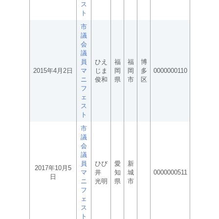
ス
ト
市
議
会
議
員
ひえ
福
福
博
2015年4月2日
マ
じま
岡
岡
多
0000000110
ニ
俊和
県
市
区
フ
ェ
ス
ト
市
議
会
議
員
ひび
愛
新
2017年10月5
マ
井
知
城
0000000511
日
ニ
光明
県
市
フ
ェ
ス
ト