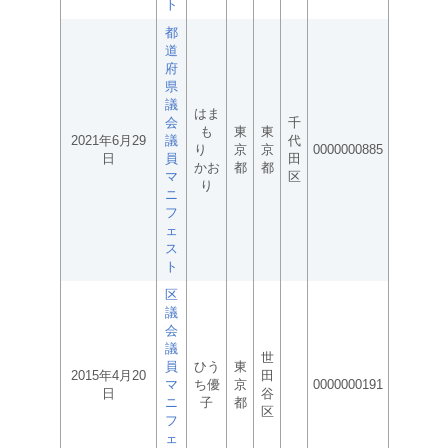
ト
都
道
府
県
議
はま
会
千
も
東
東
2021年6月29
議
代
り
京
京
0000000885
日
員
田
かお
都
都
マ
区
り
ニ
フ
ェ
ス
ト
区
議
会
議
世
員
ひう
東
2015年4月20
田
マ
ち優
京
0000000191
日
谷
ニ
子
都
区
フ
ェ