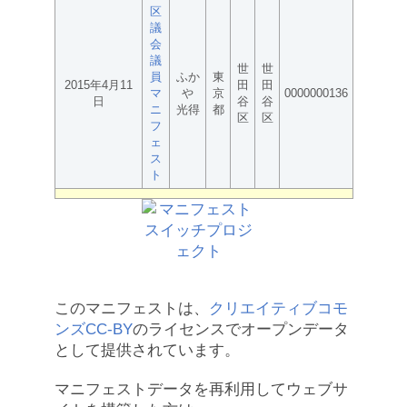
区
議
会
議
世
世
員
ふか
東
2015年4月11
田
田
マ
や
京
0000000136
日
谷
谷
ニ
光得
都
区
区
フ
ェ
ス
ト
このマニフェストは、
クリエイティブコモ
ンズCC-BY
のライセンスでオープンデータ
として提供されています。
マニフェストデータを再利用してウェブサ