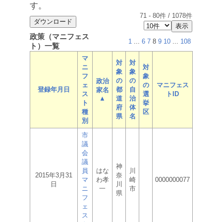
す。
71
-
80
件 /
1078
件
政策（マニフェス
1
...
6
7
8
9
10
...
108
ト）一覧
マ
対
対
ニ
対
象
象
フ
象
の
の
政治
ェ
の
マニフェス
登録年月日
都
自
家名
ス
選
トID
▲
道
治
ト
挙
府
体
種
区
県
名
別
市
議
会
議
神
員
はな
川
2015年3月31
奈
マ
わ孝
崎
0000000077
日
川
ニ
一
市
県
フ
ェ
ス